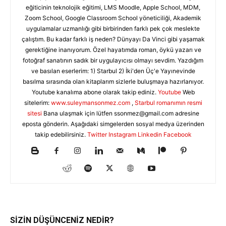
eğiticinin teknolojik eğitimi, LMS Moodle, Apple School, MDM,
Zoom School, Google Classroom School yöneticiliği, Akademik
uygulamalar uzmanlığı gibi birbirinden farklı pek çok meslekte
çalıştım. Bu kadar farklı iş neden? Dünyayı Da Vinci gibi yaşamak
gerektiğine inanıyorum. Özel hayatımda roman, öykü yazarı ve
fotoğraf sanatının sadık bir uygulayıcısı olmayı sevdim. Yazdığım
ve basılan eserlerim: 1) Starbul 2) İki'den Üç'e Yayınevinde
basılma sırasında olan kitaplarım sizlerle buluşmaya hazırlanıyor.
Youtube kanalıma abone olarak takip ediniz.
Youtube
Web
sitelerim:
www.suleymansonmez.com
,
Starbul romanımın resmi
sitesi
Bana ulaşmak için lütfen
ssonmez@gmail.com
adresine
eposta gönderin. Aşağıdaki simgelerden sosyal medya üzerinden
takip edebilirsiniz.
Twitter
Instagram
Linkedin
Facebook
SİZİN DÜŞÜNCENİZ NEDİR?