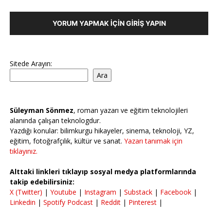
YORUM YAPMAK İÇIN GIRIŞ YAPIN
Sitede Arayın:
Ara
Süleyman Sönmez
, roman yazarı ve eğitim teknolojileri
alanında çalışan teknologdur.
Yazdığı konular: bilimkurgu hikayeler, sinema, teknoloji, YZ,
eğitim, fotoğrafçılık, kültür ve sanat.
Yazarı tanımak için
tıklayınız.
Alttaki linkleri tıklayıp sosyal medya platformlarında
takip edebilirsiniz:
X (Twitter)
|
Youtube
|
Instagram
|
Substack
|
Facebook
|
Linkedin
|
Spotify Podcast
|
Reddit
|
Pinterest
|