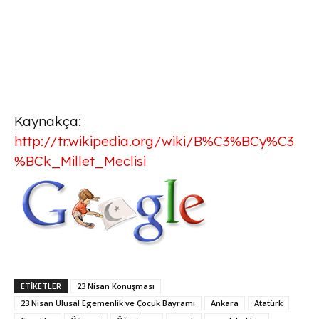
Kaynakça:
http://tr.wikipedia.org/wiki/B%C3%BCy%C3
%BCk_Millet_Meclisi
ETİKETLER
23 Nisan Konuşması
23 Nisan Ulusal Egemenlik ve Çocuk Bayramı
Ankara
Atatürk