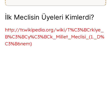
İlk Meclisin Üyeleri Kimlerdi?
http://tr.wikipedia.org/wiki/T%C3%BCrkiye_
B%C3%BCy%C3%BCk_Millet_Meclisi_(1._D%
C3%B6nem)