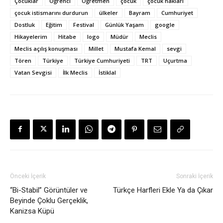
Çocuklar
Öğrenci
Öğretmen
çocuk
çocuk hakları
çocuk istismarını durdurun
ülkeler
Bayram
Cumhuriyet
Dostluk
Eğitim
Festival
Günlük Yaşam
google
Hikayelerim
Hitabe
logo
Müdür
Meclis
Meclis açılış konuşması
Millet
Mustafa Kemal
sevgi
Tören
Türkiye
Türkiye Cumhuriyeti
TRT
Uçurtma
Vatan Sevgisi
İlk Meclis
İstiklal
Önceki İçerik
Sonraki İçerik
“Bi-Stabil” Görüntüler ve
Türkçe Harfleri Ekle Ya da Çıkar
Beyinde Çoklu Gerçeklik,
Kanizsa Küpü