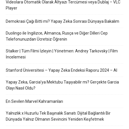
Videolara Otomatik Olarak Altyazı Tercümesi veya Dublaj – VLC
Player
Demokrasi Çağı Bitti mi? Yapay Zeka Sonrası Dünyaya Bakalım
Duolingo ile İngilizce, Almanca, Rusça ve Diğer Dilleri Cep
Telefonunuzdan Ücretsiz Öğrenin
Stalker | Tüm Filmi İzleyin | Yönetmen: Andrey Tarkovsky | Film
İncelemesi
Stanford Üniversitesi – Yapay Zeka Endeksi Raporu 2024 – AI
Yapay Zeka, Garcia’ya Mektubu Taşıyabilir mi? Gerçekte Garcia
Olayı Nasıl Oldu?
En Sevilen Marvel Kahramanları
Yalnızlık x Huzurlu Tek Başınalık Sanatı: Dijital Bağlantılı Bir
Dünyada Yalnız Olmanın Sevincini Yeniden Keşfetmek