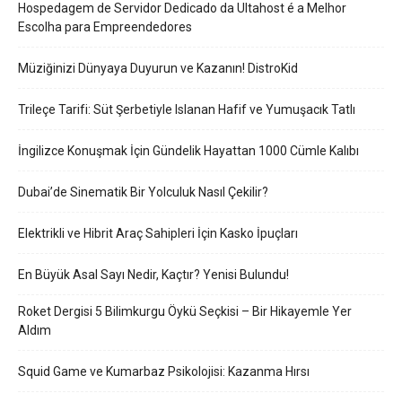
Hospedagem de Servidor Dedicado da Ultahost é a Melhor
Escolha para Empreendedores
Müziğinizi Dünyaya Duyurun ve Kazanın! DistroKid
Trileçe Tarifi: Süt Şerbetiyle Islanan Hafif ve Yumuşacık Tatlı
İngilizce Konuşmak İçin Gündelik Hayattan 1000 Cümle Kalıbı
Dubai’de Sinematik Bir Yolculuk Nasıl Çekilir?
Elektrikli ve Hibrit Araç Sahipleri İçin Kasko İpuçları
En Büyük Asal Sayı Nedir, Kaçtır? Yenisi Bulundu!
Roket Dergisi 5 Bilimkurgu Öykü Seçkisi – Bir Hikayemle Yer
Aldım
Squid Game ve Kumarbaz Psikolojisi: Kazanma Hırsı