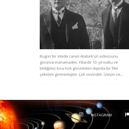
Bugün bir sitede canım Atatürk'ün videosunu
görünce inanamadım. Yıllardır 10. yıl nutku ve
bildiğimiz kısa hızlı görüntüleri dışında bir film
çekimini görmemiştim. Çok sevindim. İzleyin ve...
INSTAGRAM