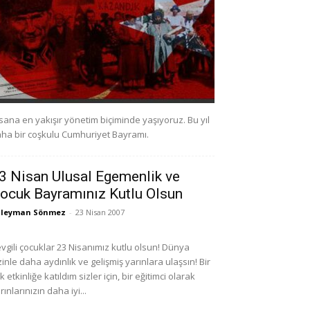
sana en yakışır yönetim biçiminde yaşıyoruz. Bu yıl
ha bir coşkulu Cumhuriyet Bayramı.
3 Nisan Ulusal Egemenlik ve
ocuk Bayramınız Kutlu Olsun
üleyman Sönmez
-
23 Nisan 2007
vgili çocuklar 23 Nisanımız kutlu olsun! Dünya
zinle daha aydınlık ve gelişmiş yarınlara ulaşsın! Bir
k etkinliğe katıldım sizler için, bir eğitimci olarak
rınlarınızın daha iyi...