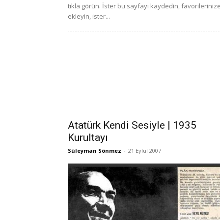
tıkla görün. İster bu sayfayı kaydedin, favorileriniz
ekleyin, ister...
Atatürk Kendi Sesiyle | 1935
Kurultayı
Süleyman Sönmez
-
21 Eylül 2007