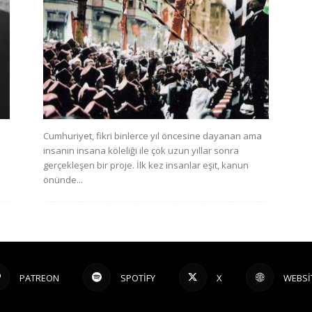
Cumhuriyet, fikri binlerce yıl öncesine dayanan ama
insanın insana köleliği ile çok uzun yıllar sonra
gerçekleşen bir proje. İlk kez insanlar eşit, kanun
önünde...
PATREON
SPOTIFY
X
WEBSI