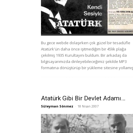
Bu gece webde dolaşırken çok güzel bir tesadüfle
Atatürk'ün daha önce işitmediğim bir 45lik plağa
çekilmiş 1935 Kurultayını buldum. Bir arkadaş da
bilgisayarımızda dinleyebileceğimiz şekilde MP3
formatına dönüştürüp bir yükleme sitesine yollamış
Atatürk Gibi Bir Devlet Adamı…
Süleyman Sönmez
-
18 Nisan 2007