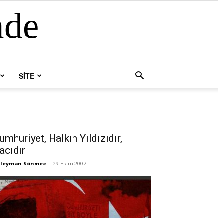
nde
SİTE
umhuriyet, Halkın Yıldızıdır,
acıdır
üleyman Sönmez
-
29 Ekim 2007