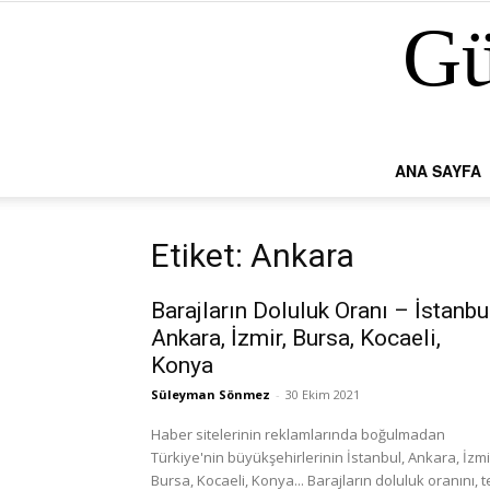
Gü
ANA SAYFA
Etiket: Ankara
Barajların Doluluk Oranı – İstanbu
Ankara, İzmir, Bursa, Kocaeli,
Konya
Süleyman Sönmez
-
30 Ekim 2021
Haber sitelerinin reklamlarında boğulmadan
Türkiye'nin büyükşehirlerinin İstanbul, Ankara, İzmi
Bursa, Kocaeli, Konya... Barajların doluluk oranını, t