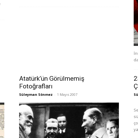
e
İn
da
Atatürk’ün Görülmemiş
2
Fotoğrafları
Ç
Süleyman Sönmez
-
1 Mayıs 2007
S
Se
si
ço
ya