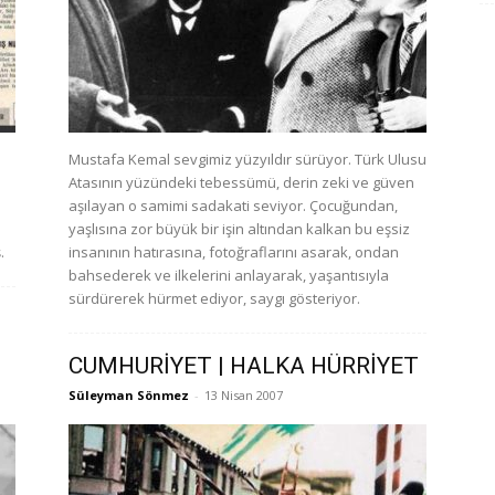
Mustafa Kemal sevgimiz yüzyıldır sürüyor. Türk Ulusu
Atasının yüzündeki tebessümü, derin zeki ve güven
aşılayan o samimi sadakati seviyor. Çocuğundan,
yaşlısına zor büyük bir işin altından kalkan bu eşsiz
.
insanının hatırasına, fotoğraflarını asarak, ondan
bahsederek ve ilkelerini anlayarak, yaşantısıyla
sürdürerek hürmet ediyor, saygı gösteriyor.
CUMHURİYET | HALKA HÜRRİYET
Süleyman Sönmez
-
13 Nisan 2007