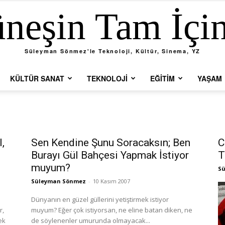
neşin Tam İçi
Süleyman Sönmez'le Teknoloji, Kültür, Sinema, YZ
KÜLTÜR SANAT
TEKNOLOJI
EĞITIM
YAŞAM
l,
Sen Kendine Şunu Soracaksın; Ben
C
Burayı Gül Bahçesi Yapmak İstiyor
T
muyum?
S
Süleyman Sönmez
-
10 Kasım 2007
Dünyanın en güzel güllerini yetiştirmek istiyor
r,
muyum? Eğer çok istiyorsan, ne eline batan diken, ne
ek
de söylenenler umurunda olmayacak...