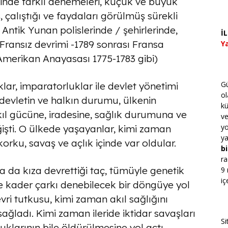
hinde farklı denemeleri, küçük ve büyük
 çalıştığı ve faydaları görülmüş sürekli
 Antik Yunan polislerinde / şehirlerinde,
İ
Fransız devrimi -1789 sonrası Fransa
Ya
Amerikan Anayasası 1775-1783 gibi)
Gü
klar, imparatorluklar ile devlet yönetimi
ol
devletin ve halkın durumu, ülkenin
kü
kıl gücüne, iradesine, sağlık durumuna ve
v
yo
şti. O ülkede yaşayanlar, kimi zaman
ya
orku, savaş ve açlık içinde var oldular.
bi
ra
 da kıza devrettiği taç, tümüyle genetik
9 
iç
yle kader çarkı denebilecek bir döngüye yol
vri tutkusu, kimi zaman akıl sağlığını
sağladı. Kimi zaman ileride iktidar savaşları
Si
klarının bile öldürülmesine yol açtı.