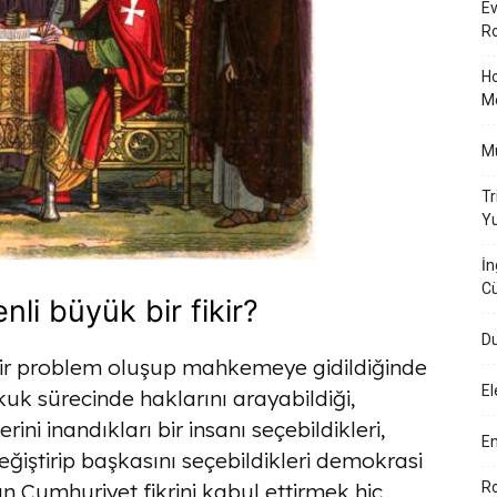
Ev
Ro
Ho
M
Mü
Tr
Yu
İn
Cü
li büyük bir fikir?
Du
 bir problem oluşup mahkemeye gidildiğinde
El
kuk sürecinde haklarını arayabildiği,
rini inandıkları bir insanı seçebildikleri,
En
eğiştirip başkasını seçebildikleri demokrasi
n Cumhuriyet fikrini kabul ettirmek hiç
Ro