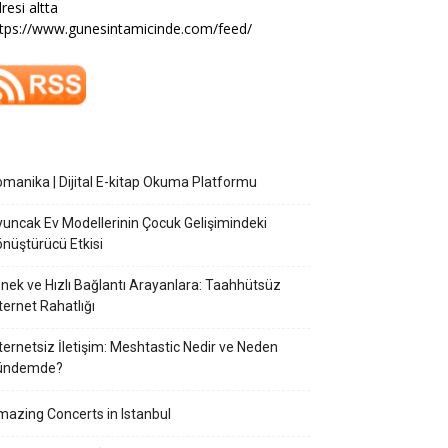
resi altta
tps://www.gunesintamicinde.com/feed/
manika | Dijital E-kitap Okuma Platformu
uncak Ev Modellerinin Çocuk Gelişimindeki
nüştürücü Etkisi
nek ve Hızlı Bağlantı Arayanlara: Taahhütsüz
ternet Rahatlığı
ternetsiz İletişim: Meshtastic Nedir ve Neden
ündemde?
azing Concerts in Istanbul