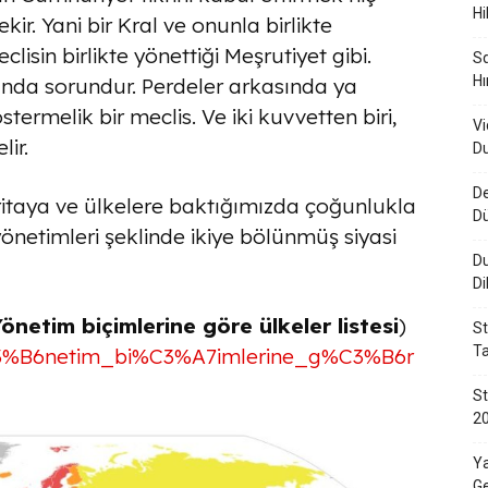
Hi
kir. Yani bir Kral ve onunla birlikte
isin birlikte yönettiği Meşrutiyet gibi.
Sq
Hı
ında sorundur. Perdeler arkasında ya
stermelik bir meclis. Ve iki kuvvetten biri,
Vi
ir.
Du
De
taya ve ülkelere baktığımızda çoğunlukla
D
önetimleri şeklinde ikiye bölünmüş siyasi
Du
Di
netim biçimlerine göre ülkeler listesi
)
St
Ta
Y%C3%B6netim_bi%C3%A7imlerine_g%C3%B6r
St
20
Ya
Ge