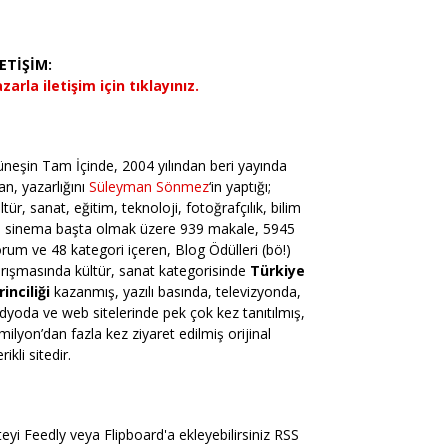
LETİŞİM:
zarla iletişim için tıklayınız.
neşin Tam İçinde, 2004 yılından beri yayında
an, yazarlığını
Süleyman Sönmez
‘in yaptığı;
ltür, sanat, eğitim, teknoloji, fotoğrafçılık, bilim
e sinema başta olmak üzere 939 makale, 5945
rum ve 48 kategori içeren, Blog Ödülleri (bö!)
rışmasında kültür, sanat kategorisinde
Türkiye
rinciliği
kazanmış, yazılı basında, televizyonda,
dyoda ve web sitelerinde pek çok kez tanıtılmış,
milyon’dan fazla kez ziyaret edilmiş orijinal
erikli sitedir.
teyi Feedly veya Flipboard'a ekleyebilirsiniz RSS