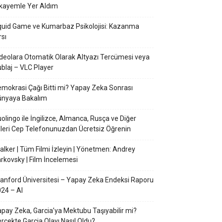
kayemle Yer Aldım
uid Game ve Kumarbaz Psikolojisi: Kazanma
rsı
deolara Otomatik Olarak Altyazı Tercümesi veya
blaj – VLC Player
mokrasi Çağı Bitti mi? Yapay Zeka Sonrası
ünyaya Bakalım
olingo ile İngilizce, Almanca, Rusça ve Diğer
lleri Cep Telefonunuzdan Ücretsiz Öğrenin
alker | Tüm Filmi İzleyin | Yönetmen: Andrey
rkovsky | Film İncelemesi
anford Üniversitesi – Yapay Zeka Endeksi Raporu
24 – AI
pay Zeka, Garcia’ya Mektubu Taşıyabilir mi?
rçekte Garcia Olayı Nasıl Oldu?