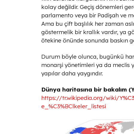
kolay değildir. Geçiş dönemleri gere
parlamento veya bir Padişah ve mecl
Ama bu çift başlılık her zaman asl
göstermelik bir krallık vardır, ya gö
ötekine önünde sonunda baskın gel
Durum böyle olunca, bugünkü hari
monarşi yönetimleri ya da meclis y
yapılar daha yaygındır.
Dünya haritasına bir bakalım (Yö
https://tr.wikipedia.org/wiki/
e_%C3%BClkeler_listesi