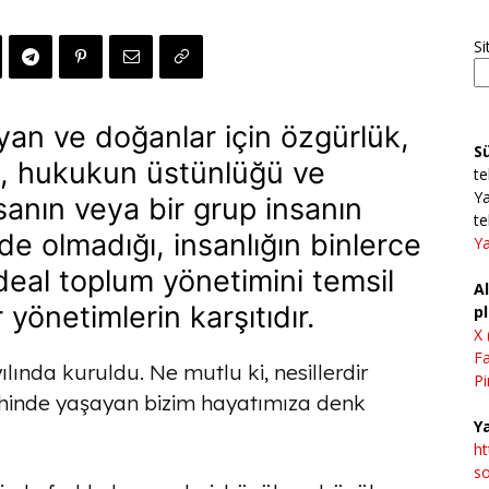
Si
yan ve doğanlar için özgürlük,
S
kkı, hukukun üstünlüğü ve
te
Ya
sanın veya bir grup insanın
te
de olmadığı, insanlığın binlerce
Ya
 ideal toplum yönetimini temsil
Al
 yönetimlerin karşıtıdır.
pl
X 
F
lında kuruldu. Ne mutlu ki, nesillerdir
Pi
rihinde yaşayan bizim hayatımıza denk
Ya
h
so