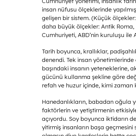
Cumhuriyet yönetimi, insanlık tari
insan nüfusu ölçeklerinde yapılmış,
gelişen bir sistem. (Küçük ölçekler:
daha büyük ölçekler: Antik Roma, 
Cumhuriyeti, ABD’nin kuruluşu ile 
Tarih boyunca, krallıklar, padişahlı
denendi. Tek insan yönetimlerinde 
başındaki insanın yeteneklerine, a
gücünü kullanma şekline göre deği
refah ve huzur içinde, kimi zaman k
Hanedanlıkların, babadan oğula ya
faktörlerin ve yetiştirmenin etkisi
açıyordu. Soy boyunca iktidarın de
yitirmiş insanların başa geçmesini 
olmasın diye kardeşlerin hatta çocu