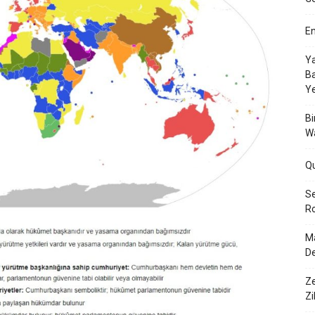
En
Ya
Ba
Y
Bi
W
Q
Se
Ro
Ma
De
Ze
Zi