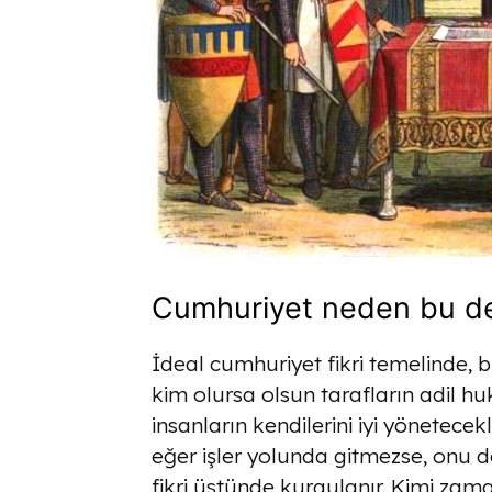
Cumhuriyet neden bu den
İdeal cumhuriyet fikri temelinde,
kim olursa olsun tarafların adil hu
insanların kendilerini iyi yönetecekle
eğer işler yolunda gitmezse, onu d
fikri üstünde kurgulanır. Kimi zama