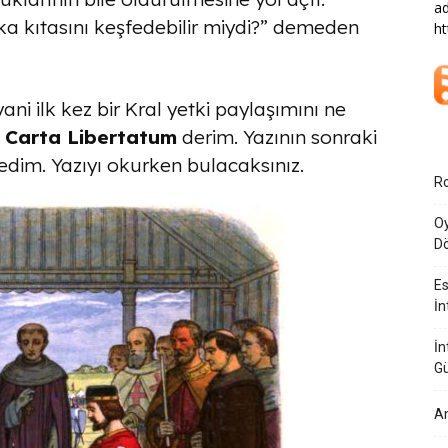
ad
a kıtasını keşfedebilir miydi?” demeden
ht
ani ilk kez bir Kral yetki paylaşımını ne
Carta Libertatum
derim. Yazının sonraki
kledim. Yazıyı okurken bulacaksınız.
Ro
Oy
Dö
Es
İn
İn
G
Am