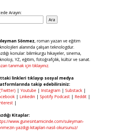
tede Arayın:
Ara
üleyman Sönmez
, roman yazarı ve eğitim
knolojileri alanında çalışan teknologdur.
zdığı konular: bilimkurgu hikayeler, sinema,
knoloji, YZ, eğitim, fotoğrafçılık, kültür ve sanat.
zarı tanımak için tıklayınız.
ttaki linkleri tıklayıp sosyal medya
atformlarında takip edebilirsiniz:
(Twitter)
|
Youtube
|
Instagram
|
Substack
|
acebook
|
Linkedin
|
Spotify Podcast
|
Reddit
|
nterest
|
zdığı Kitaplar:
ttps://www.gunesintamicinde.com/suleyman-
nmezin-yazdigi-kitaplari-nasil-okursunuz/