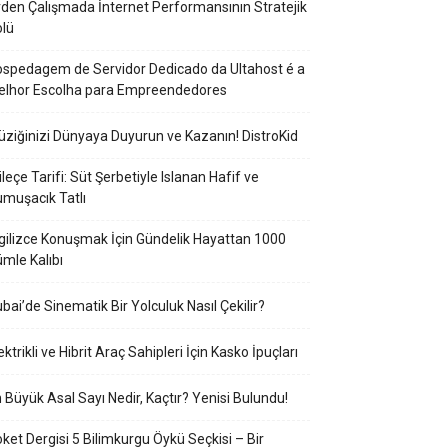
den Çalışmada İnternet Performansının Stratejik
lü
spedagem de Servidor Dedicado da Ultahost é a
elhor Escolha para Empreendedores
ziğinizi Dünyaya Duyurun ve Kazanın! DistroKid
ileçe Tarifi: Süt Şerbetiyle Islanan Hafif ve
muşacık Tatlı
gilizce Konuşmak İçin Gündelik Hayattan 1000
mle Kalıbı
bai’de Sinematik Bir Yolculuk Nasıl Çekilir?
ektrikli ve Hibrit Araç Sahipleri İçin Kasko İpuçları
 Büyük Asal Sayı Nedir, Kaçtır? Yenisi Bulundu!
ket Dergisi 5 Bilimkurgu Öykü Seçkisi – Bir