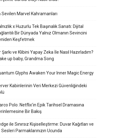
 Sevilen Marvel Kahramanları
lnızlık x Huzurlu Tek Başınalık Sanatı: Dijital
ğlantılı Bir Dünyada Yalnız Olmanın Sevincini
eniden Keşfetmek
r Şarkı ve Klibini Yapay Zeka İle Nasıl Hazırladım?
ake up baby, Grandma Song
uantum Glyphs Awaken Your Inner Magic Energy
rver Kabinlerinin Veri Merkezi Güvenliğindeki
lü
rco Polo: Netflix’in Epik Tarihsel Dramasına
rinlemesine Bir Bakış
dge ile Sınırsız Kişiselleştirme: Duvar Kağıtları ve
l Sesleri Parmaklarınızın Ucunda