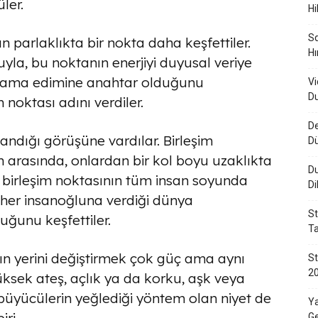
ler.
Hi
Sq
n parlaklıkta bir nokta daha keşfettiler.
Hı
la, bu noktanın enerjiyi duyusal veriye
lama edimine anahtar olduğunu
Vi
Du
 noktası adını verdiler.
De
ndığı görüşüne vardılar. Birleşim
D
in arasında, onlardan bir kol boyu uzaklıkta
Du
 birleşim noktasının tüm insan soyunda
Di
 her insanoğluna verdiği dünya
St
ğunu keşfettiler.
Ta
ın yerini değiştirmek çok güç ama aynı
St
20
ksek ateş, açlık ya da korku, aşk veya
a büyücülerin yeğlediği yöntem olan niyet de
Ya
Ge