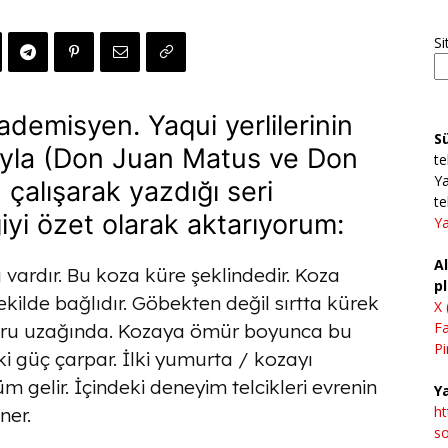
Si
demisyen. Yaqui yerlilerinin
S
ıyla (Don Juan Matus ve Don
te
Ya
çalışarak yazdığı seri
te
iyi özet olarak aktarıyorum:
Ya
Al
ı vardır. Bu koza küre şeklindedir. Koza
pl
kilde bağlıdır. Göbekten değil sırtta kürek
X 
F
oğru uzağında. Kozaya ömür boyunca bu
Pi
ki güç çarpar. İlki yumurta / kozayı
m gelir. İçindeki deneyim telcikleri evrenin
Ya
h
ner.
so