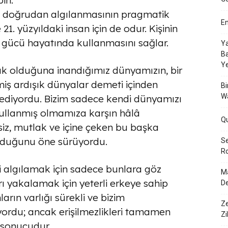
ri.
in doğrudan algılanmasının pragmatik
En
 21. yüzyıldaki insan için de odur. Kişinin
bu gücü hayatında kullanmasını sağlar.
Ya
Ba
Y
ak olduğuna inandığımız dünyamızın, bir
iş ardışık dünyalar demeti içinden
Bi
W
a ediyordu. Bizim sadece kendi dünyamızı
şullanmış olmamıza karşın hâlâ
Q
siz, mutlak ve içine çeken bu başka
unduğunu öne sürüyordu.
Se
Ro
 algılamak için sadece bunlara göz
Ma
 yakalamak için yeterli erkeye sahip
De
ların varlığı sürekli ve bizim
Ze
yordu; ancak erişilmezlikleri tamamen
Zi
 sonucudur.