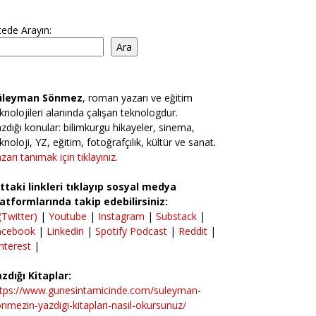
tede Arayın:
Ara
üleyman Sönmez
, roman yazarı ve eğitim
knolojileri alanında çalışan teknologdur.
zdığı konular: bilimkurgu hikayeler, sinema,
knoloji, YZ, eğitim, fotoğrafçılık, kültür ve sanat.
zarı tanımak için tıklayınız.
ttaki linkleri tıklayıp sosyal medya
atformlarında takip edebilirsiniz:
(Twitter)
|
Youtube
|
Instagram
|
Substack
|
acebook
|
Linkedin
|
Spotify Podcast
|
Reddit
|
nterest
|
zdığı Kitaplar:
ttps://www.gunesintamicinde.com/suleyman-
nmezin-yazdigi-kitaplari-nasil-okursunuz/