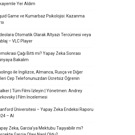
kayemle Yer Aldım
uid Game ve Kumarbaz Psikolojisi: Kazanma
rsı
deolara Otomatik Olarak Altyazı Tercümesi veya
blaj – VLC Player
mokrasi Çağı Bitti mi? Yapay Zeka Sonrası
ünyaya Bakalım
olingo ile İngilizce, Almanca, Rusça ve Diğer
lleri Cep Telefonunuzdan Ücretsiz Öğrenin
alker | Tüm Filmi İzleyin | Yönetmen: Andrey
rkovsky | Film İncelemesi
anford Üniversitesi – Yapay Zeka Endeksi Raporu
24 – AI
pay Zeka, Garcia’ya Mektubu Taşıyabilir mi?
rçekte Garcia Olayı Nasıl Oldu?