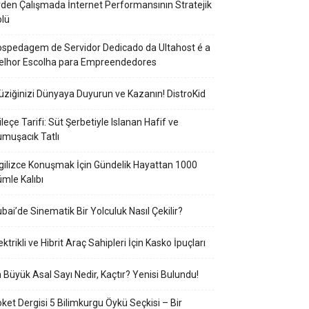
den Çalışmada İnternet Performansının Stratejik
lü
spedagem de Servidor Dedicado da Ultahost é a
elhor Escolha para Empreendedores
ziğinizi Dünyaya Duyurun ve Kazanın! DistroKid
ileçe Tarifi: Süt Şerbetiyle Islanan Hafif ve
muşacık Tatlı
gilizce Konuşmak İçin Gündelik Hayattan 1000
mle Kalıbı
bai’de Sinematik Bir Yolculuk Nasıl Çekilir?
ektrikli ve Hibrit Araç Sahipleri İçin Kasko İpuçları
 Büyük Asal Sayı Nedir, Kaçtır? Yenisi Bulundu!
ket Dergisi 5 Bilimkurgu Öykü Seçkisi – Bir