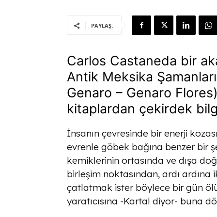
PAYLAŞ:
Carlos Castaneda bir aka
Antik Meksika Şamanlar
Genaro – Genaro Flores) 
kitaplardan çekirdek bilg
İnsanın çevresinde bir enerji kozas
evrenle göbek bağına benzer bir şe
kemiklerinin ortasında ve dışa d
birleşim noktasından, ardı ardına i
çatlatmak ister böylece bir gün ölü
yaratıcısına -Kartal diyor- buna dö