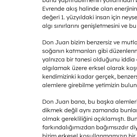
bunu yaptırabilmenin yollarından bi
Evrende akış halinde olan enerjin
değeri 1. yüzyıldaki insan için neyse
algı sınırlarını genişletmesini ve 
Don Juan bizim benzersiz ve mutl
soğanın katmanları gibi düzenlenm
yalnızca bir tanesi olduğunu iddi
algılamak üzere erksel olarak ko
kendimizinki kadar gerçek, benzer
alemlere girebilme yetimizin bul
Don Juan bana, bu başka alemleri
dikmek değil aynı zamanda bunları
olmak gerekliliğini açıklamıştı. Bun
farkındalığımızdan bağımsızdır di
bizim erkesel koşullanmamızın bir