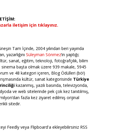
LETİŞİM:
zarla iletişim için tıklayınız.
neşin Tam İçinde, 2004 yılından beri yayında
an, yazarlığını
Süleyman Sönmez
‘in yaptığı;
ltür, sanat, eğitim, teknoloji, fotoğrafçılık, bilim
e sinema başta olmak üzere 939 makale, 5945
rum ve 48 kategori içeren, Blog Ödülleri (bö!)
rışmasında kültür, sanat kategorisinde
Türkiye
rinciliği
kazanmış, yazılı basında, televizyonda,
dyoda ve web sitelerinde pek çok kez tanıtılmış,
milyon’dan fazla kez ziyaret edilmiş orijinal
erikli sitedir.
teyi Feedly veya Flipboard'a ekleyebilirsiniz RSS