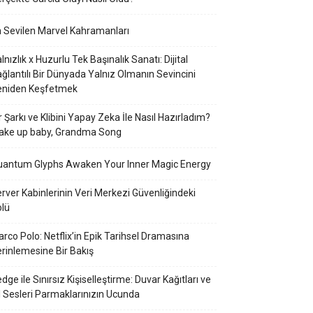
 Sevilen Marvel Kahramanları
lnızlık x Huzurlu Tek Başınalık Sanatı: Dijital
ğlantılı Bir Dünyada Yalnız Olmanın Sevincini
eniden Keşfetmek
r Şarkı ve Klibini Yapay Zeka İle Nasıl Hazırladım?
ake up baby, Grandma Song
uantum Glyphs Awaken Your Inner Magic Energy
rver Kabinlerinin Veri Merkezi Güvenliğindeki
lü
rco Polo: Netflix’in Epik Tarihsel Dramasına
rinlemesine Bir Bakış
dge ile Sınırsız Kişiselleştirme: Duvar Kağıtları ve
l Sesleri Parmaklarınızın Ucunda