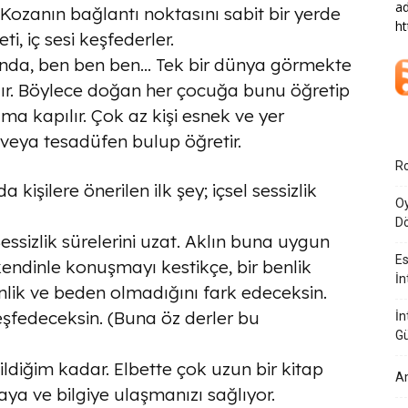
ad
. Kozanın bağlantı noktasını sabit bir yerde
ht
i, iç sesi keşfederler.
ğunda, ben ben ben… Tek bir dünya görmekte
adır. Böylece doğan her çocuğa bunu öğretip
ma kapılır. Çok az kişi esnek ve yer
 veya tesadüfen bulup öğretir.
Ro
kişilere önerilen ilk şey; içsel sessizlik
Oy
Dö
sizlik sürelerini uzat. Aklın buna uygun
Es
kendinle konuşmayı kestikçe, bir benlik
İn
nlik ve beden olmadığını fark edeceksin.
 keşfedeceksin. (Buna öz derler bu
İn
G
diğim kadar. Elbette çok uzun bir kitap
Am
laya ve bilgiye ulaşmanızı sağlıyor.