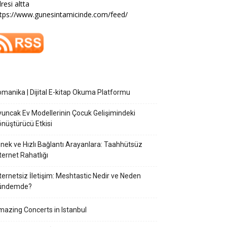
resi altta
tps://www.gunesintamicinde.com/feed/
manika | Dijital E-kitap Okuma Platformu
uncak Ev Modellerinin Çocuk Gelişimindeki
nüştürücü Etkisi
nek ve Hızlı Bağlantı Arayanlara: Taahhütsüz
ternet Rahatlığı
ternetsiz İletişim: Meshtastic Nedir ve Neden
ündemde?
azing Concerts in Istanbul