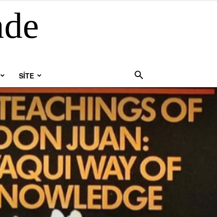
nde
SİTE