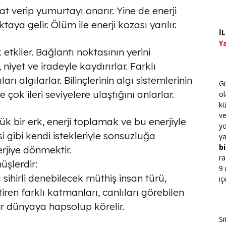
at verip yumurtayı onarır. Yine de enerji
ya gelir. Ölüm ile enerji kozası yarılır.
İ
Ya
 etkiler. Bağlantı noktasının yerini
iyet ve iradeyle kaydırırlar. Farklı
rı algılarlar. Bilinçlerinin algı sistemlerinin
Gü
 çok ileri seviyelere ulaştığını anlarlar.
ol
kü
v
 bir erk, enerji toplamak ve bu enerjiyle
yo
i gibi kendi istekleriyle sonsuzluğa
ya
bi
rjiye dönmektir.
ra
üşlerdir:
9 
u sihirli denebilecek müthiş insan türü,
iç
iren farklı katmanları, canlıları görebilen
ir dünyaya hapsolup körelir.
Si