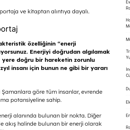
Ev
Ro
ortaja ve kitaptan alıntıya dayalı.
Ho
M
ortaj
Mü
teristik özelliğinin “enerji
ürüyorsunuz. Enerjiyi doğrudan algılamak
Tr
Yu
n yere doğru bir hareketin zorunlu
yıl insanı için bunun ne gibi bir yararı
İn
Cü
Du
 Şamanlara göre tüm insanlar, evrende
ama potansiyeline sahip.
El
 enerji alanında bulunan bir nokta. Diğer
En
e akış halinde bulunan bir enerji olarak
Ro