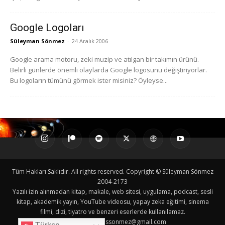
Google Logoları
Süleyman Sönmez
-
24 Aralık 2006
Google arama motoru, zeki muzip ve atılgan bir takımın ürünü.
Belirli günlerde önemli olaylarda Google logosunu değiştiriyorlar.
Bu logoların tümünü görmek ister misiniz? Öyleyse...
Tüm Hakları Saklıdır. All rights reserved. Copyright © Süleyman Sönmez
2004-2173
Yazılı izin alınmadan kitap, makale, web sitesi, uygulama, podcast, sesli
kitap, akademik yayın, YouTube videosu, yapay zeka eğitimi, sinema
filmi, dizi, tiyatro ve benzeri eserlerde kullanılamaz.
İletişim E-posta:
ssonmez@gmail.com