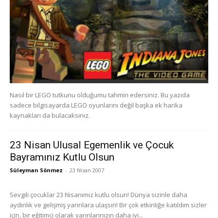
Nasıl bir LEGO tutkunu olduğumu tahmin edersiniz. Bu yazıda
sadece bilgisayarda LEGO oyunlarını değil başka ek harika
kaynakları da bulacaksınız.
23 Nisan Ulusal Egemenlik ve Çocuk
Bayramınız Kutlu Olsun
Süleyman Sönmez
-
23 Nisan 2007
Sevgili çocuklar 23 Nisanımız kutlu olsun! Dünya sizinle daha
aydınlık ve gelişmiş yarınlara ulaşsın! Bir çok etkinliğe katıldım sizler
için, bir eğitimci olarak yarınlarınızın daha iyi...