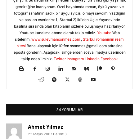
çalıştım. Bu kadar farklı iş neden? Dünyayı Da Vinci gibi yaşamak
gerektiğine inanıyorum. Özel hayatımda roman, öykü yazarı ve
fotoğraf sanatının sadık bir uygulayıcısı olmayı sevdim. Yazdığım
ve basılan eserlerim: 1) Starbul 2) İki'den Üç'e Yayınevinde
basılma sırasında olan kitaplarım sizlerle buluşmaya hazırlanıyor.
Youtube kanalıma abone olarak takip ediniz.
Youtube
Web
sitelerim:
www.suleymansonmez.com
,
Starbul romanımın resmi
sitesi
Bana ulaşmak için lütfen
ssonmez@gmail.com
adresine
eposta gönderin. Aşağıdaki simgelerden sosyal medya üzerinden
takip edebilirsiniz.
Twitter
Instagram
Linkedin
Facebook
34 YORUMLAR
Ahmet Yılmaz
23 Mayıs 2007 De 18:13