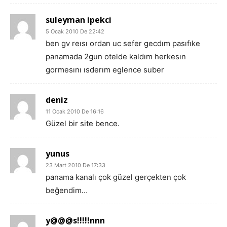
suleyman ipekci
5 Ocak 2010 De 22:42
ben gv reısı ordan uc sefer gecdım pasıfıke
panamada 2gun otelde kaldım herkesın
gormesını ısderım eglence suber
deniz
11 Ocak 2010 De 16:16
Güzel bir site bence.
yunus
23 Mart 2010 De 17:33
panama kanalı çok güzel gerçekten çok
beğendim…
y@@@s!!!!!nnn