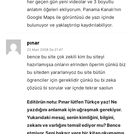
her geçen gün yeni videolar ve 3 boyutlu
anlatım öğeleri ekliyorum. Panama Kanalı’nın
Google Maps ile görüntüsü de yazı içinde
bulunuyor ve yaklaştırılıp kaydırılabiliyor.
pınar
22 Mart 2008 De 21:47
bence bu site çok zekili kim bu siteyi
hazırlamışsa onların elrinden öperim çünkü biz
bu siteden yararlanıyoz bu site bütün
ögrenciler için gereklidir çünkü bu bi zeka
çözücü bi sorular var içnde tekrar saolun
Editörün notu: Pınar lütfen Türkçe yaz! Ne
yazdığını anlamak için uğraşmak gerekiyor.
Yukarıdaki mesaj, senin kimliğini, bilgini,
zekanı ve varlığını temsil ediyor mu? Bence
etmiyor. Seni haksız yere hiç kitap okumamış,