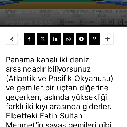
Bilim ve Teknoloji
Eğitim
Eğitim Teknolojileri
Eğlence
Gezi
Panama Kanalı
Yazar:
Süleyman Sönmez
-
24 Aralık 2006
Panama kanalı iki deniz
arasındadır biliyorsunuz
(Atlantik ve Pasifik Okyanusu)
ve gemiler bir uçtan diğerine
geçerken, aslında yüksekliği
farklı iki kıyı arasında giderler.
Elbetteki Fatih Sultan
Mehmet’in savaş gemileri gibi