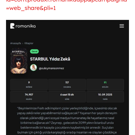
=web_share&pli=1