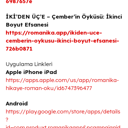
6987657e
İKİ’DEN ÜÇ’E – Çember’in Öyküsü: İkinci
Boyut Efsanesi
https://romanika.app/ikiden-uce-
cemberin-oykusu-ikinci-boyut-efsanesi-
726b0871
Uygulama Linkleri
Apple iPhone iPad
https://apps.apple.com/us/app/romanika-
hikaye-roman-oku/id6747396477
Android
https://play.google.com/store/apps/details
?
id=com.produxt.romanikaapp&pcampaignid