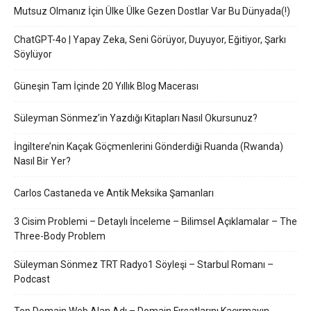
Mutsuz Olmanız İçin Ülke Ülke Gezen Dostlar Var Bu Dünyada(!)
ChatGPT-4o | Yapay Zeka, Seni Görüyor, Duyuyor, Eğitiyor, Şarkı
Söylüyor
Güneşin Tam İçinde 20 Yıllık Blog Macerası
Süleyman Sönmez’in Yazdığı Kitapları Nasıl Okursunuz?
İngiltere’nin Kaçak Göçmenlerini Gönderdiği Ruanda (Rwanda)
Nasıl Bir Yer?
Carlos Castaneda ve Antik Meksika Şamanları
3 Cisim Problemi – Detaylı İnceleme – Bilimsel Açıklamalar – The
Three-Body Problem
Süleyman Sönmez TRT Radyo1 Söyleşi – Starbul Romanı –
Podcast
Top Domain Web Alan Adı – Domain Fırsatlarını Kaçırmayın