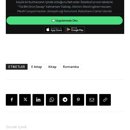
ETİKETLER
E-kitap
Kitap
Romanika
Önceki İçerik