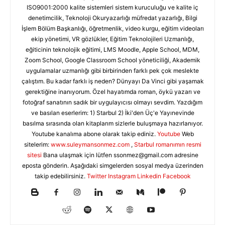
ISO9001:2000 kalite sistemleri sistem kuruculuğu ve kalite iç
denetimcilik, Teknoloji Okuryazarlığı müfredat yazarlığı, Bilgi
İşlem Bölüm Başkanlığı, öğretmenlik, video kurgu, eğitim videoları
ekip yönetimi, VR gözlükler, Eğitim Teknolojileri Uzmanlığı,
eğiticinin teknolojik eğitimi, LMS Moodle, Apple School, MDM,
Zoom School, Google Classroom School yöneticiliği, Akademik
uygulamalar uzmanlığı gibi birbirinden farklı pek çok meslekte
çalıştım. Bu kadar farklı iş neden? Dünyayı Da Vinci gibi yaşamak
gerektiğine inanıyorum. Özel hayatımda roman, öykü yazarı ve
fotoğraf sanatının sadık bir uygulayıcısı olmayı sevdim. Yazdığım
ve basılan eserlerim: 1) Starbul 2) İki'den Üç'e Yayınevinde
basılma sırasında olan kitaplarım sizlerle buluşmaya hazırlanıyor.
Youtube kanalıma abone olarak takip ediniz.
Youtube
Web
sitelerim:
www.suleymansonmez.com
,
Starbul romanımın resmi
sitesi
Bana ulaşmak için lütfen
ssonmez@gmail.com
adresine
eposta gönderin. Aşağıdaki simgelerden sosyal medya üzerinden
takip edebilirsiniz.
Twitter
Instagram
Linkedin
Facebook