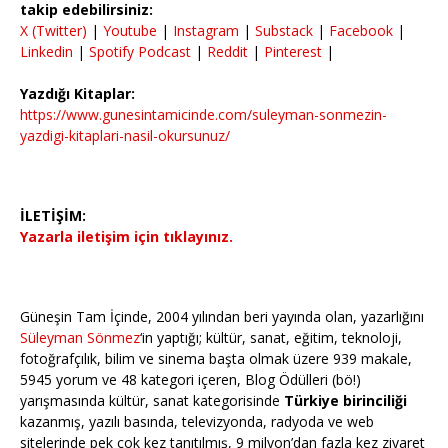
takip edebilirsiniz:
X (Twitter)
|
Youtube
|
Instagram
|
Substack
|
Facebook
|
Linkedin
|
Spotify Podcast
|
Reddit
|
Pinterest
|
Yazdığı Kitaplar:
https://www.gunesintamicinde.com/suleyman-sonmezin-
yazdigi-kitaplari-nasil-okursunuz/
İLETİŞİM:
Yazarla iletişim için tıklayınız.
Güneşin Tam İçinde, 2004 yılından beri yayında olan, yazarlığını
Süleyman Sönmez
‘in yaptığı; kültür, sanat, eğitim, teknoloji,
fotoğrafçılık, bilim ve sinema başta olmak üzere 939 makale,
5945 yorum ve 48 kategori içeren, Blog Ödülleri (bö!)
yarışmasında kültür, sanat kategorisinde
Türkiye birinciliği
kazanmış, yazılı basında, televizyonda, radyoda ve web
sitelerinde pek çok kez tanıtılmış, 9 milyon’dan fazla kez ziyaret