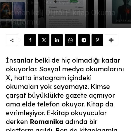
Kitaplar-Yazarlar-Şairler
Teknoloji - Uygulama - Web
Romanika | Dijital E-kitap Okuma
Platformu
Yazar:
Süleyman Sönmez
-
9 Mayıs 2026
İnsanlar belki de hiç olmadığı kadar
okuyorlar. Sosyal medya okumalarını
X, hatta instagram içindeki
okumaları yok sayamayız. Kimse
çarşaf büyüklükte gazete açmıyor
ama elde telefon okuyor. Kitap da
evrimleşiyor. E-kitap okuyucular
derken
Romanika
adında bir
platform açıldı. Ben de kitaplarımla