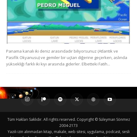
Panama kanalı iki deniz arasındadır biliyorsunuz (Atlantik ve
Pasifik Okyanusu) ve gemiler bir uçtan diğerine geçerken, aslında
yüksekliği farklı iki kıyı arasında giderler. Elbetteki Fatih...
Tüm Hakları Saklıdır. All rights reserved. Copyright © Süleyman Sönmez
2004-2173
Yazılı izin alınmadan kitap, makale, web sitesi, uygulama, podcast, sesli