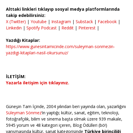
Alttaki linkleri tıklayıp sosyal medya platformlarında
takip edebilirsiniz:
X (Twitter)
|
Youtube
|
Instagram
|
Substack
|
Facebook
|
Linkedin
|
Spotify Podcast
|
Reddit
|
Pinterest
|
Yazdığı Kitaplar:
https://www.gunesintamicinde.com/suleyman-sonmezin-
yazdigi-kitaplari-nasil-okursunuz/
İLETİŞİM:
Yazarla iletişim için tıklayınız.
Güneşin Tam İçinde, 2004 yılından beri yayında olan, yazarlığını
Süleyman Sönmez
‘in yaptığı; kültür, sanat, eğitim, teknoloji,
fotoğrafçılık, bilim ve sinema başta olmak üzere 939 makale,
5945 yorum ve 48 kategori içeren, Blog Ödülleri (bö!)
yarışmasında kültür, sanat kategorisinde
Türkiye birinciliği