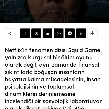
Sinema-Dizi
Squid Game ve Kumarbaz
Psikolojisi: Kazanma Hırsı
Yazar:
Güneşin Tam İçinde
-
13 Ocak 2025
Netflix’in fenomen dizisi Squid Game,
yalnızca kurgusal bir ölüm oyunu
olarak değil, aynı zamanda finansal
sıkıntılarla boğuşan insanların
hayatta kalma mücadelesinin, insan
psikolojisinin ve toplumsal
dinamiklerin derinlemesine
incelendiği bir sosyolojik laboratuvar
olarak dikkat çekiyor. Dizi, 456