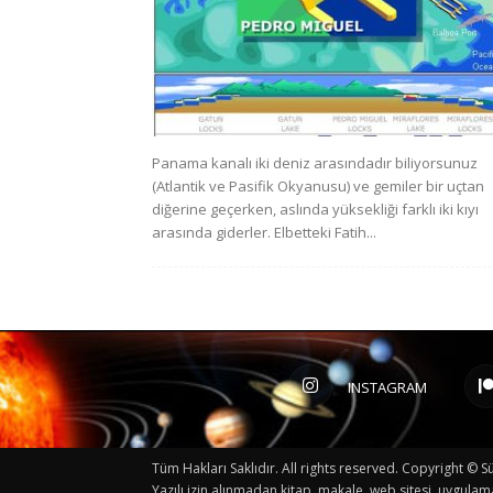
Panama kanalı iki deniz arasındadır biliyorsunuz
(Atlantik ve Pasifik Okyanusu) ve gemiler bir uçtan
diğerine geçerken, aslında yüksekliği farklı iki kıyı
arasında giderler. Elbetteki Fatih...
INSTAGRAM
Tüm Hakları Saklıdır. All rights reserved. Copyright 
Yazılı izin alınmadan kitap, makale, web sitesi, uygulam