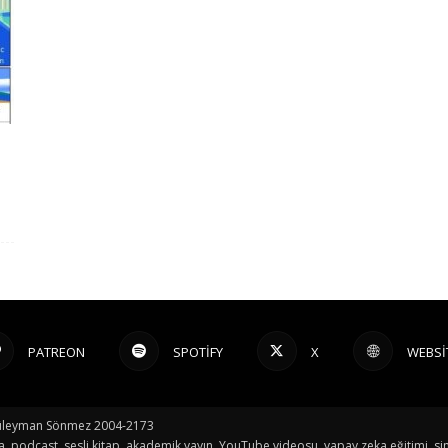
PATREON
SPOTIFY
X
WEBSI
© Süleyman Sönmez 2004-2173
a, podcast, sesli kitap, akademik yayın, YouTube videosu, yapay zeka eğitimi, sin