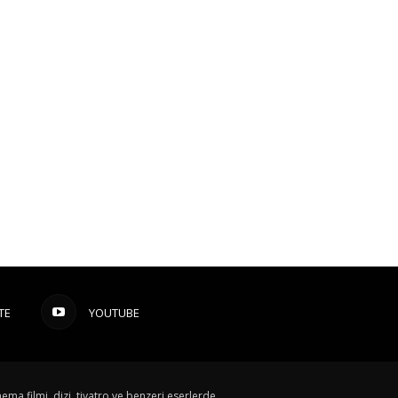
TE
YOUTUBE
ema filmi, dizi, tiyatro ve benzeri eserlerde