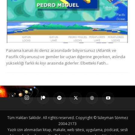
Panama kanalı iki deniz arasındadır biliyorsunuz (Atlantik ve
Pasifik Okyanusu) ve gemiler bir uçtan diğerine geçerken, aslında
yüksekliği farklı iki kıyı arasında giderler. Elbetteki Fatih...
Tüm Hakları Saklıdır. All rights reserved. Copyright © Süleyman Sönmez
2004-2173
Yazılı izin alınmadan kitap, makale, web sitesi, uygulama, podcast, sesli