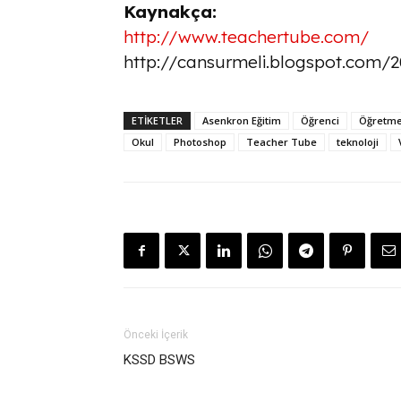
Kaynakça:
http://www.teachertube.com/
http://cansurmeli.blogspot.com/2
ETİKETLER
Asenkron Eğitim
Öğrenci
Öğretm
Okul
Photoshop
Teacher Tube
teknoloji
Önceki İçerik
KSSD BSWS