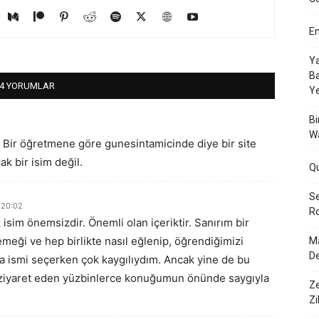
En
Ya
Ba
4 YORUMLAR
Y
Bi
W
 Bir öğretmene göre gunesintamicinde diye bir site
k bir isim değil.
Q
Se
 20:02
Ro
 isim önemsizdir. Önemli olan içeriktir. Sanırım bir
meği ve hep birlikte nasıl eğlenip, öğrendiğimizi
Ma
De
a ismi seçerken çok kaygılıydım. Ancak yine de bu
rla ziyaret eden yüzbinlerce konuğumun önünde saygıyla
Ze
Zi