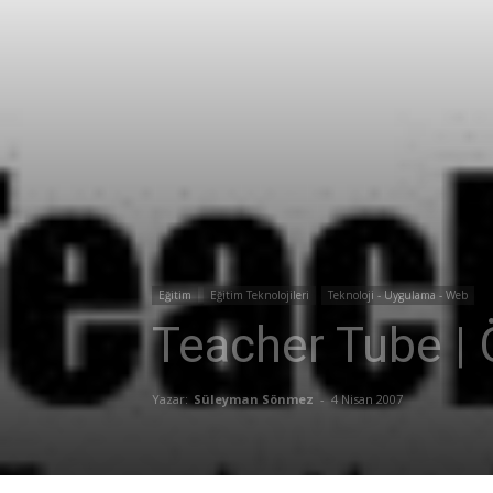
Eğitim
Eğitim Teknolojileri
Teknoloji - Uygulama - Web
Teacher Tube | 
Yazar:
Süleyman Sönmez
-
4 Nisan 2007