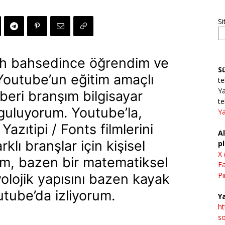
Si
h bahsedince öğrendim ve
S
Youtube’un eğitim amaçlı
te
Ya
beri branşım bilgisayar
te
yguluyorum. Youtube’la,
Ya
azıtipi / Fonts filmlerini
Al
klı branşlar için kişisel
pl
X 
m, bazen bir matematiksel
F
Pi
lojik yapısını bazen kayak
outube’da izliyorum.
Ya
h
so