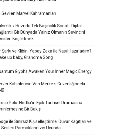
 Sevilen Marvel Kahramanları
lnızlık x Huzurlu Tek Başınalık Sanatı: Dijital
ğlantılı Bir Dünyada Yalnız Olmanın Sevincini
eniden Keşfetmek
r Şarkı ve Klibini Yapay Zeka İle Nasıl Hazırladım?
ake up baby, Grandma Song
uantum Glyphs Awaken Your Inner Magic Energy
rver Kabinlerinin Veri Merkezi Güvenliğindeki
lü
rco Polo: Netflix’in Epik Tarihsel Dramasına
rinlemesine Bir Bakış
dge ile Sınırsız Kişiselleştirme: Duvar Kağıtları ve
l Sesleri Parmaklarınızın Ucunda