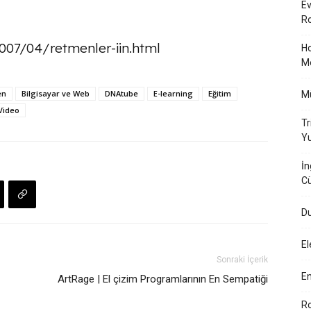
Ev
Ro
007/04/retmenler-iin.html
Ho
M
en
Bilgisayar ve Web
DNAtube
E-learning
Eğitim
Mü
Video
Tr
Yu
İn
Cü
Du
El
Sonraki İçerik
En
ArtRage | El çizim Programlarının En Sempatiği
Ro