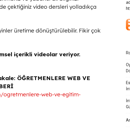
ad
z de çektiğiniz video dersleri yolladıkça
ht
nler üretime dönüştürülebilir. Fikir çok
Ro
sel içerikli videolar veriyor.
Oy
Dö
ek makale: ÖĞRETMENLERE WEB VE
Es
BERİ
İn
/ogretmenlere-web-ve-egitim-
İn
G
Am