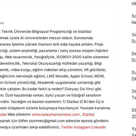
Hi
Sq
Hı
com
eknik Üniversite Bilgisayar Programcılığı ve İstanbul
Vi
 olmak üzere iki üniversiteden mezun oldum. Sonrasında
Du
arası İşletme yüksek lisansını terk edip hayata atıldım. Proje
ılığı, sistem analistliği, pazarlama / satış sonrası müşteri ilişkileri
De
u, Web tasarımcılık, fotoğrafçılık, ISO9001:2000 kalite sistemleri
D
denetimcilik, Teknoloji Okuryazarlığı müfredat yazarlığı, Bilgi
nlik, video kurgu, eğitim videoları ekip yönetimi, VR gözlükler,
Du
, eğiticinin teknolojik eğitimi, LMS Moodle, Apple School, MDM,
Di
 School yöneticiliği, Akademik uygulamalar uzmanlığı gibi
ekte çalıştım. Bu kadar farklı iş neden? Dünyayı Da Vinci gibi
St
m. Özel hayatımda roman, öykü yazarı ve fotoğraf sanatının
Ta
evdim. Yazdığım ve basılan eserlerim: 1) Starbul 2) İki'den Üç'e
olan kitaplarım sizlerle buluşmaya hazırlanıyor. Youtube kanalıma
St
tube
Web sitelerim:
www.suleymansonmez.com
,
Starbul
20
aşmak için lütfen
ssonmez@gmail.com
adresine eposta gönderin.
medya üzerinden takip edebilirsiniz.
Twitter
Instagram
Linkedin
Ya
Ge