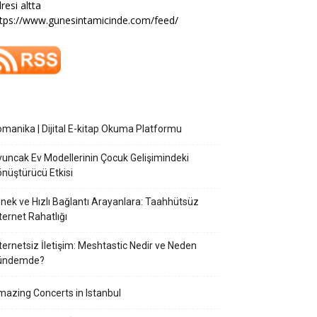
resi altta
tps://www.gunesintamicinde.com/feed/
manika | Dijital E-kitap Okuma Platformu
uncak Ev Modellerinin Çocuk Gelişimindeki
nüştürücü Etkisi
nek ve Hızlı Bağlantı Arayanlara: Taahhütsüz
ternet Rahatlığı
ternetsiz İletişim: Meshtastic Nedir ve Neden
ündemde?
azing Concerts in Istanbul