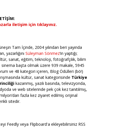
LETİŞİM:
zarla iletişim için tıklayınız.
neşin Tam İçinde, 2004 yılından beri yayında
an, yazarlığını
Süleyman Sönmez
‘in yaptığı;
ltür, sanat, eğitim, teknoloji, fotoğrafçılık, bilim
e sinema başta olmak üzere 939 makale, 5945
rum ve 48 kategori içeren, Blog Ödülleri (bö!)
rışmasında kültür, sanat kategorisinde
Türkiye
rinciliği
kazanmış, yazılı basında, televizyonda,
dyoda ve web sitelerinde pek çok kez tanıtılmış,
milyon’dan fazla kez ziyaret edilmiş orijinal
erikli sitedir.
teyi Feedly veya Flipboard'a ekleyebilirsiniz RSS