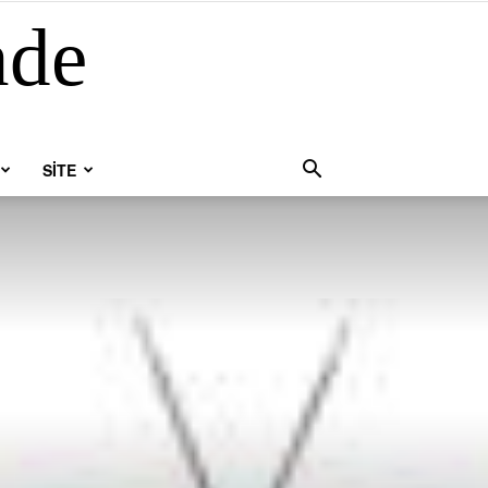
nde
SİTE