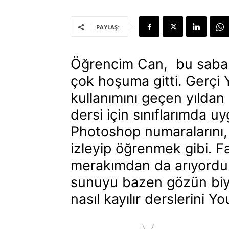
PAYLAŞ:
Öğrencim Can, bu saba
çok hoşuma gitti. Gerçi 
kullanımını geçen yıldan 
dersi için sınıflarımda u
Photoshop numaralarını, Y
izleyip öğrenmek gibi. Far
merakımdan da arıyordu
sunuyu bazen gözün biyo
nasıl kayılır derslerini Y