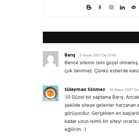
Barış
5 Nisan 2007 De 13:40
Bence sitenin ismi güzel olmamış.
çok tanılmaz. Çünkü ezberde kalıca
Süleyman Sönmez
16 Mayıs 2007 De
:))) Güzel bir saptama Barış. Ancak
şekilde siteye gelenler harcanan e
görüyordur. Gerçekten en başlard
kadar uzun isimli bir siteyi ısra
eğilirim. :)