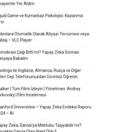
kayemle Yer Aldım
uid Game ve Kumarbaz Psikolojisi: Kazanma
rsı
deolara Otomatik Olarak Altyazı Tercümesi veya
blaj – VLC Player
mokrasi Çağı Bitti mi? Yapay Zeka Sonrası
ünyaya Bakalım
olingo ile İngilizce, Almanca, Rusça ve Diğer
lleri Cep Telefonunuzdan Ücretsiz Öğrenin
alker | Tüm Filmi İzleyin | Yönetmen: Andrey
rkovsky | Film İncelemesi
anford Üniversitesi – Yapay Zeka Endeksi Raporu
24 – AI
pay Zeka, Garcia’ya Mektubu Taşıyabilir mi?
rçekte Garcia Olayı Nasıl Oldu?