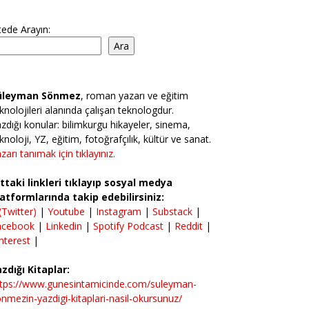
tede Arayın:
Ara
üleyman Sönmez
, roman yazarı ve eğitim
knolojileri alanında çalışan teknologdur.
zdığı konular: bilimkurgu hikayeler, sinema,
knoloji, YZ, eğitim, fotoğrafçılık, kültür ve sanat.
zarı tanımak için tıklayınız.
ttaki linkleri tıklayıp sosyal medya
atformlarında takip edebilirsiniz:
(Twitter)
|
Youtube
|
Instagram
|
Substack
|
acebook
|
Linkedin
|
Spotify Podcast
|
Reddit
|
nterest
|
zdığı Kitaplar:
ttps://www.gunesintamicinde.com/suleyman-
nmezin-yazdigi-kitaplari-nasil-okursunuz/