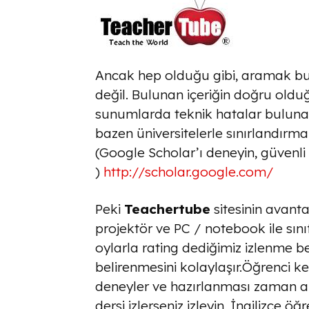
Ancak hep olduğu gibi, aramak b
değil. Bulunan içeriğin doğru olduğu
sunumlarda teknik hatalar bulunab
bazen üniversitelerle sınırlandırm
(Google Scholar’ı deneyin, güvenli
)
http://scholar.google.com/
Peki
Teachertube
sitesinin avanta
projektör ve PC / notebook ile sınıf
oylarla rating dediğimiz izlenme be
belirenmesini kolaylaşır.Öğrenci ken
deneyler ve hazırlanması zaman ala
dersi izlerseniz izleyin, İngilizce ö