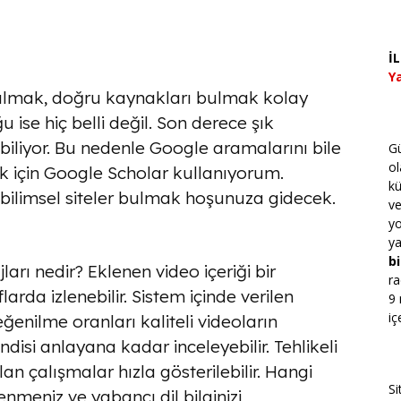
İ
Ya
ulmak, doğru kaynakları bulmak kolay
 ise hiç belli değil. Son derece şık
iliyor. Bu nedenle Google aramalarını bile
Gü
ol
ak için Google Scholar kullanıyorum.
kü
 bilimsel siteler bulmak hoşunuza gidecek.
v
yo
ya
bi
jları nedir?
Eklenen video içeriği bir
ra
larda izlenebilir. Sistem içinde verilen
9 
iç
ğenilme oranları kaliteli videoların
disi anlayana kadar inceleyebilir. Tehlikeli
n çalışmalar hızla gösterilebilir. Hangi
Si
ğrenmeniz ve yabancı dil bilginizi