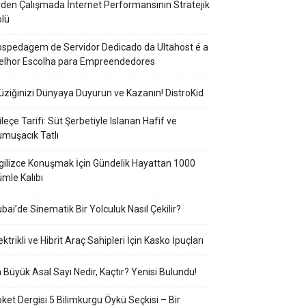
den Çalışmada İnternet Performansının Stratejik
lü
spedagem de Servidor Dedicado da Ultahost é a
elhor Escolha para Empreendedores
ziğinizi Dünyaya Duyurun ve Kazanın! DistroKid
ileçe Tarifi: Süt Şerbetiyle Islanan Hafif ve
muşacık Tatlı
gilizce Konuşmak İçin Gündelik Hayattan 1000
mle Kalıbı
bai’de Sinematik Bir Yolculuk Nasıl Çekilir?
ektrikli ve Hibrit Araç Sahipleri İçin Kasko İpuçları
 Büyük Asal Sayı Nedir, Kaçtır? Yenisi Bulundu!
ket Dergisi 5 Bilimkurgu Öykü Seçkisi – Bir