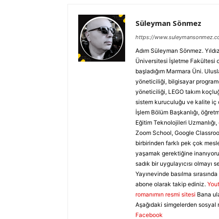
Süleyman Sönmez
https://www.suleymansonmez.
Adım Süleyman Sönmez. Yıldız T
Üniversitesi İşletme Fakültesi
başladığım Marmara Üni. Uluslar
yöneticiliği, bilgisayar programc
yöneticiliği, LEGO takım koçluğ
sistem kuruculuğu ve kalite iç 
İşlem Bölüm Başkanlığı, öğretme
Eğitim Teknolojileri Uzmanlığı
Zoom School, Google Classroom
birbirinden farklı pek çok mesl
yaşamak gerektiğine inanıyoru
sadık bir uygulayıcısı olmayı s
Yayınevinde basılma sırasında 
abone olarak takip ediniz.
You
romanımın resmi sitesi
Bana ul
Aşağıdaki simgelerden sosyal 
Facebook