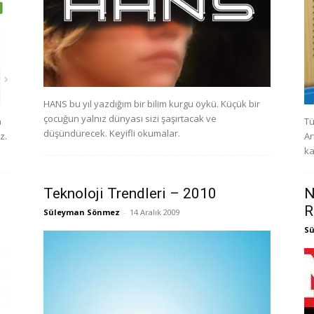
HANS bu yıl yazdığım bir bilim kurgu öykü. Küçük bir
çocuğun yalnız dünyası sizi şaşırtacak ve
n
Tü
düşündürecek. Keyifli okumalar.
z.
Ar
ka
Teknoloji Trendleri – 2010
N
R
Süleyman Sönmez
-
14 Aralık 2009
S