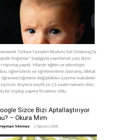
wsweek Türkiye Yazıişleri Müdürü Aslı Ortakmaç'la
ijitale Doğanlar" başlığıyla yayınlanan yazı dizisi
in röportaj yaptık. Yıllardır eğitim ve teknolojisi
işkisi, öğrencilerin ve öğretmenlerin davranış, dikkat
 öğrenme/öğretme değişiklikleri üzerine makaleler
zıyorum. Böylece keyifli ve 2,5 saatin tamamı dolu
lu bir söyleşi yapma fırsatımız oldu.
oogle Sizce Bizi Aptallaştırıyor
u? – Okura Mim
üleyman Sönmez
-
2 Ağustos 2008