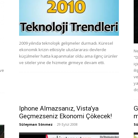
2009 yılında teknolojik gelişmeler durmadı. Küresel
ekonomik krizin etkisiyle uluslararası devlerde
Ne
küçülmeler hatta kapanmalar oldu ama ilginç ürünler
"D
ve siteler yine de hizmete girmeye devam etti.
l
iç
 ve
il
ve
ya
do
Iphone Almazsanız, Vista’ya
G
Geçmezseniz Ekonomi Çökecek!
m
Süleyman Sönmez
-
29 Eylül 2008
S