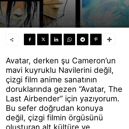
Çizgi Roman Manga Anime
En İyi Konular
Avatar, Son Havabükücü’nün Sırları
Yazar:
Süleyman Sönmez
-
25 Temmuz 2010
Avatar, derken şu Cameron’un
mavi kuyruklu Navilerini değil,
çizgi film anime sanatının
doruklarında gezen “Avatar, The
Last Airbender” için yazıyorum.
Bu sefer doğrudan konuya
değil, çizgi filmin örgüsünü
oluşturan alt kültüre ve