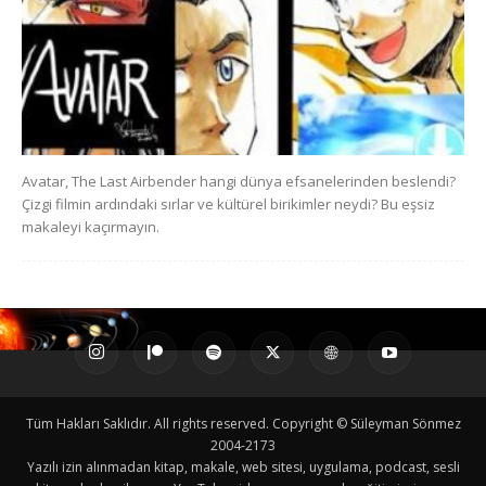
Avatar, The Last Airbender hangi dünya efsanelerinden beslendi?
Çizgi filmin ardındaki sırlar ve kültürel birikimler neydi? Bu eşsiz
makaleyi kaçırmayın.
Tüm Hakları Saklıdır. All rights reserved. Copyright © Süleyman Sönmez
2004-2173
Yazılı izin alınmadan kitap, makale, web sitesi, uygulama, podcast, sesli