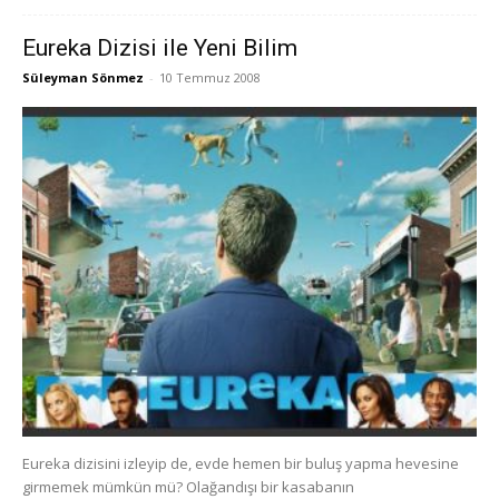
Eureka Dizisi ile Yeni Bilim
Süleyman Sönmez
-
10 Temmuz 2008
Eureka dizisini izleyip de, evde hemen bir buluş yapma hevesine
girmemek mümkün mü? Olağandışı bir kasabanın