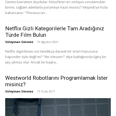
Gemisi kavramını duydular. Felsefenin en zorlayıcı sorularından
birine, sağlam adımlarla yürümeye hazır mısınız? Vikipedi'ye hızla
bakarsanız: "Theseus'un...
Netflix Gizli Kategorilerle Tam Aradığınız
Türde Film Bulun
Süleyman Sönmez
-
19 Ağustos 2021
Netflix algoritması sizi tanıdıkça daracık bir öneri havuzuna
hapseder öyle değil mi? "Ne izlesem?" diye baktığınızda ilginç bir
şey çıkmaz olur. Ancak bir başka...
Westworld Robotlarını Programlamak İster
misiniz?
Süleyman Sönmez
-
13 Ocak 2017