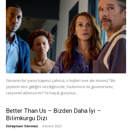
Gecenin bir yarısı kapınız çalınsa, o kişileri eve alır mısınız? Bir
şeylerin ters gittiğini sezdiğinizde, hislerinize mi güvenirsiniz,
rasyonel aklınıza mı? Ya hayal gücünüz...
Better Than Us – Bizden Daha İyi –
Bilimkurgu Dizi
Süleyman Sönmez
-
4 Aralık 2023