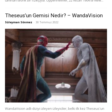
tanınan teorik bir fizikçiydi. Oppenheimer, 22 Nisan 1904'te New...
Theseus’un Gemisi Nedir? – WandaVision
Süleyman Sönmez
-
30 Temmuz 2022
WandaVision adlı diziyi izleyen izleyiciler, belki ilk kez Theseus'un