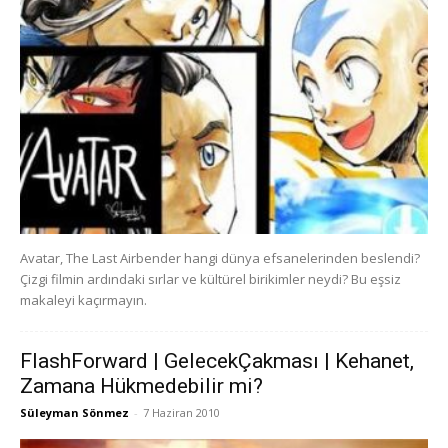
Avatar, The Last Airbender hangi dünya efsanelerinden beslendi?
Çizgi filmin ardındaki sırlar ve kültürel birikimler neydi? Bu eşsiz
makaleyi kaçırmayın.
FlashForward | GelecekÇakması | Kehanet,
Zamana Hükmedebilir mi?
Süleyman Sönmez
-
7 Haziran 2010