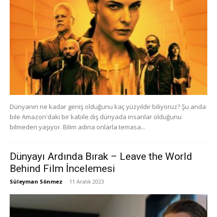
Dünyanın ne kadar geniş olduğunu kaç yüzyıldır biliyoruz? Şu anda
bile Amazon'daki bir kabile dış dünyada insanlar olduğunu
bilmeden yaşıyor. Bilim adına onlarla temasa...
Dünyayı Ardında Bırak – Leave the World
Behind Film İncelemesi
Süleyman Sönmez
-
11 Aralık 2023