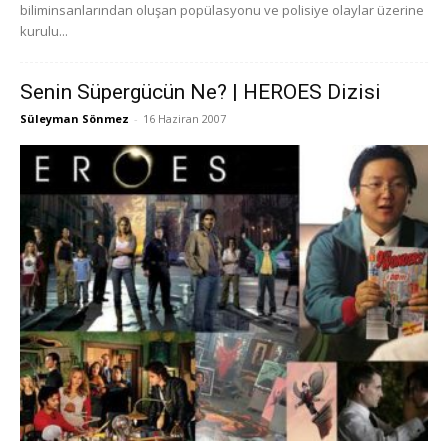
biliminsanlarından oluşan popülasyonu ve polisiye olaylar üzerine
kurulu...
Senin Süpergücün Ne? | HEROES Dizisi
Süleyman Sönmez
-
16 Haziran 2007