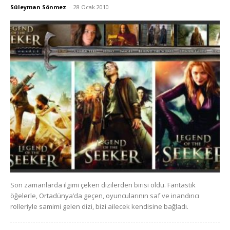
Süleyman Sönmez
-
28 Ocak 2010
Son zamanlarda ilgimi çeken dizilerden birisi oldu. Fantastik
öğelerle, Ortadünya’da geçen, oyuncularının saf ve inandırıcı
rolleriyle samimi gelen dizi, bizi ailecek kendisine bağladı.