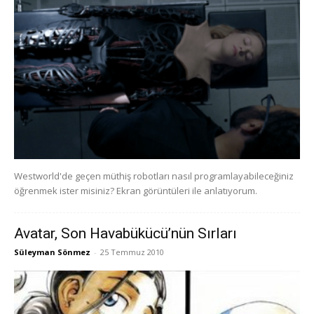
Westworld'de geçen müthiş robotları nasıl programlayabileceğiniz
öğrenmek ister misiniz? Ekran görüntüleri ile anlatıyorum.
Avatar, Son Havabükücü’nün Sırları
Süleyman Sönmez
-
25 Temmuz 2010