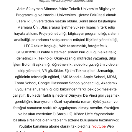
https://www.suleymansonmez.com
Adım Süleyman Sönmez. Yıldız Teknik Üniversite Bilgisayar
Programcılığı ve İstanbul Üniversitesi İşletme Fakültesi olmak
üzere iki üniversiteden mezun oldum. Sonrasında başladığım
Marmara Üni. Uluslararası İşletme yüksek lisansını terk edip
hayata atıldım. Proje yöneticiliği, bilgisayar programcılığı, sistem
analistliği, pazarlama / satış sonrası müşteri ilişkileri yöneticiliği,
LEGO takım koçluğu, Web tasarımcılık, fotoğrafçılık,
ISO9001:2000 kalite sistemleri sistem kuruculuğu ve kalite iç
denetimcilik, Teknoloji Okuryazarlığı müfredat yazarlığı, Bilgi
İşlem Bölüm Başkanlığı, öğretmenlik, video kurgu, eğitim videoları
ekip yönetimi, VR gözlükler, Eğitim Teknolojileri Uzmanlığı,
eğiticinin teknolojik eğitimi, LMS Moodle, Apple School, MDM,
Zoom School, Google Classroom School yöneticiliği, Akademik
uygulamalar uzmanlığı gibi birbirinden farklı pek çok meslekte
çalıştım. Bu kadar farklı iş neden? Dünyayı Da Vinci gibi yaşamak
gerektiğine inanıyorum. Özel hayatımda roman, öykü yazarı ve
fotoğraf sanatının sadık bir uygulayıcısı olmayı sevdim. Yazdığım
ve basılan eserlerim: 1) Starbul 2) İki'den Üç'e Yayınevinde
basılma sırasında olan kitaplarım sizlerle buluşmaya hazırlanıyor.
Youtube kanalıma abone olarak takip ediniz.
Youtube
Web