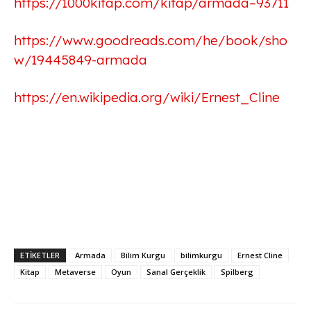
https://1000kitap.com/kitap/armada–93711
https://www.goodreads.com/he/book/sho
w/19445849-armada
https://en.wikipedia.org/wiki/Ernest_Cline
ETİKETLER
Armada
Bilim Kurgu
bilimkurgu
Ernest Cline
Kitap
Metaverse
Oyun
Sanal Gerçeklik
Spilberg