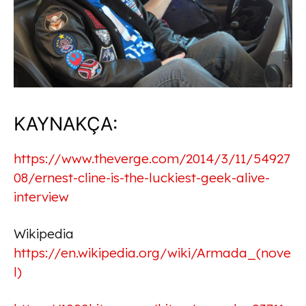
KAYNAKÇA:
https://www.theverge.com/2014/3/11/54927
08/ernest-cline-is-the-luckiest-geek-alive-
interview
Wikipedia
https://en.wikipedia.org/wiki/Armada_(nove
l)