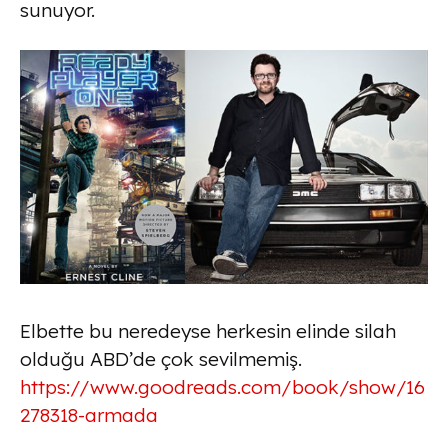
sunuyor.
Elbette bu neredeyse herkesin elinde silah
olduğu ABD’de çok sevilmemiş.
https://www.goodreads.com/book/show/16
278318-armada