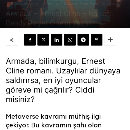
Kitaplar-Yazarlar-Şairler
Bilimkurgu
Metaverse - Virtual Reality - Sanal Gerçeklik
Armada – Ernest Cline – Başlat:
Ready Player One’ın Yazarı
Yazar:
Süleyman Sönmez
-
25 Ocak 2022
Armada, bilimkurgu, Ernest
Cline romanı. Uzaylılar dünyaya
saldırırsa, en iyi oyuncular
göreve mi çağrılır? Ciddi
misiniz?
Metaverse
kavramı müthiş ilgi
çekiyor. Bu kavramın şahı olan