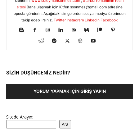
sitelerim:
www.suleymansonmez.com
,
Starbul romanımın resmi
sitesi
Bana ulaşmak için lütfen
ssonmez@gmail.com
adresine
eposta gönderin. Aşağıdaki simgelerden sosyal medya üzerinden
takip edebilirsiniz.
Twitter
Instagram
Linkedin
Facebook
SİZİN DÜŞÜNCENİZ NEDİR?
YORUM YAPMAK İÇIN GIRIŞ YAPIN
Sitede Arayın:
Ara