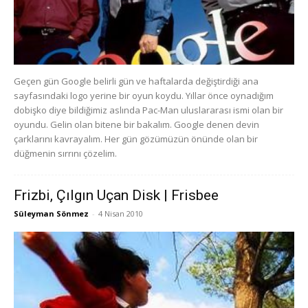
Geçen gün Google belirli gün ve haftalarda değiştirdiği ana
sayfasındaki logo yerine bir oyun koydu. Yıllar önce oynadığım
dobişko diye bildiğimiz aslında Pac-Man uluslararası ismi olan bir
oyundu. Gelin olan bitene bir bakalım. Google denen devin
çarklarını kavrayalım. Her gün gözümüzün önünde olan bir
düğmenin sırrını çözelim.
Frizbi, Çılgın Uçan Disk | Frisbee
Süleyman Sönmez
-
4 Nisan 2010