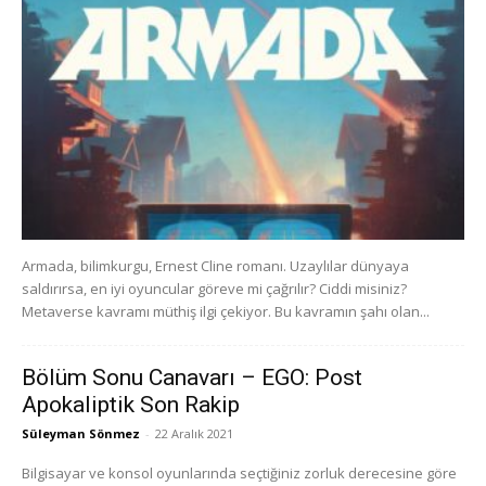
Armada, bilimkurgu, Ernest Cline romanı. Uzaylılar dünyaya
saldırırsa, en iyi oyuncular göreve mi çağrılır? Ciddi misiniz?
Metaverse kavramı müthiş ilgi çekiyor. Bu kavramın şahı olan...
Bölüm Sonu Canavarı – EGO: Post
Apokaliptik Son Rakip
Süleyman Sönmez
-
22 Aralık 2021
Bilgisayar ve konsol oyunlarında seçtiğiniz zorluk derecesine göre