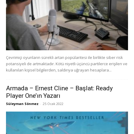
Çevrimiçi oyunların sürekli artan popülaritesi ile birlikte siber risk
potansiyeli de artmaktadır. Kötü niyetli üçüncü partilerce erişilen ve
kullanılan kişisel bilgilerden, saldırıya uğrayan hesaplara...
Armada – Ernest Cline – Başlat: Ready
Player One’ın Yazarı
Süleyman Sönmez
-
25 Ocak 2022