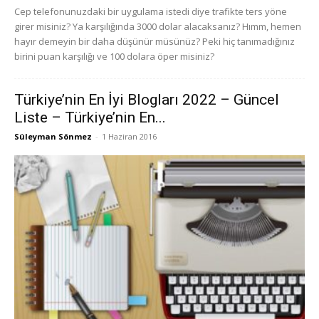
Cep telefonunuzdaki bir uygulama istedi diye trafikte ters yöne
girer misiniz? Ya karşılığında 3000 dolar alacaksanız? Hımm, hemen
hayır demeyin bir daha düşünür müsünüz? Peki hiç tanımadığınız
birini puan karşılığı ve 100 dolara öper misiniz?
Türkiye’nin En İyi Blogları 2022 – Güncel
Liste – Türkiye’nin En...
Süleyman Sönmez
-
1 Haziran 2016