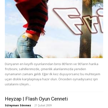
Dünyanın en keyifli oyunlarından birisi 80'lerin ve 90'ların harika
frizbisini, sahillerimizde, çimenlik alanlarımızda yeniden
oynamanın zamanı geldi. Eğer ilk kez duyuyorsanız bu muhteşem
uçan diskle karşılaşmaya hazır olun. Önceden oynadıysanız işin
ustalarını izleyin...
Heyzap | Flash Oyun Cenneti
Süleyman Sönmez
-
21 Şubat 2009