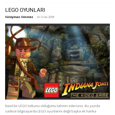
LEGO OYUNLARI
Süleyman Sönmez
-
26 Ocak 2008
Nasıl bir LEGO tutkunu olduğumu tahmin edersiniz. Bu yazıda
sadece bilgisayarda LEGO oyunlarını değil başka ek harika