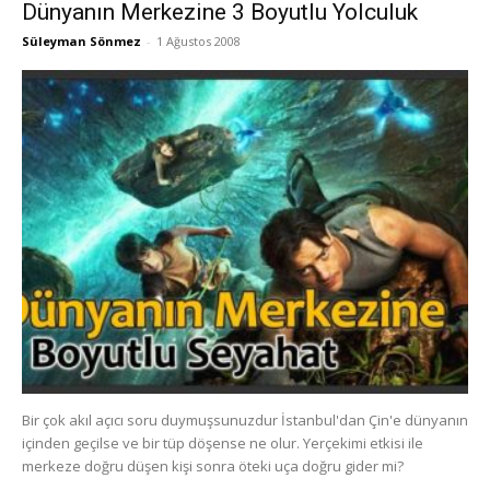
Dünyanın Merkezine 3 Boyutlu Yolculuk
Süleyman Sönmez
-
1 Ağustos 2008
Bir çok akıl açıcı soru duymuşsunuzdur İstanbul'dan Çin'e dünyanın
içinden geçilse ve bir tüp döşense ne olur. Yerçekimi etkisi ile
merkeze doğru düşen kişi sonra öteki uça doğru gider mi?