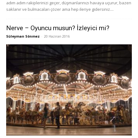
adım adım rakiplerinizi geçer, düşmanlarınızı havaya uçurur, bazen
saklanır ve bulmacaları çözer ama hep ileriye gidersiniz....
Nerve – Oyuncu musun? İzleyici mi?
Süleyman Sönmez
-
20 Haziran 2016