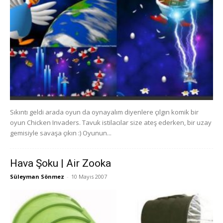
Sıkıntı geldi arada oyun da oynayalım diyenlere çılgın komik bir
oyun Chicken Invaders. Tavuk istilacılar size ateş ederken, bir uzay
gemisiyle savaşa çıkın :) Oyunun...
Hava Şoku | Air Zooka
Süleyman Sönmez
-
10 Mayıs 2007