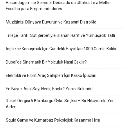
Hospedagem de Servidor Dedicado da Ultahost é a Melhor
Escolha para Empreendedores
Müziğinizi Dünyaya Duyurun ve Kazanın! DistroKid
Trileçe Tarifi: Süt Şerbetiyle Islanan Hafif ve Yumuşacık Tatlı
İngilizce Konuşmak İçin Gündelik Hayattan 1000 Cümle Kalıbı
Dubai’de Sinematik Bir Yolculuk Nasıl Çekilir?
Elektrikli ve Hibrit Araç Sahipleri İçin Kasko İpuçları
En Büyük Asal Sayı Nedir, Kaçtır? Yenisi Bulundu!
Roket Dergisi 5 Bilimkurgu Öykü Seçkisi – Bir Hikayemle Yer
Aldım
Squid Game ve Kumarbaz Psikolojisi: Kazanma Hırsı