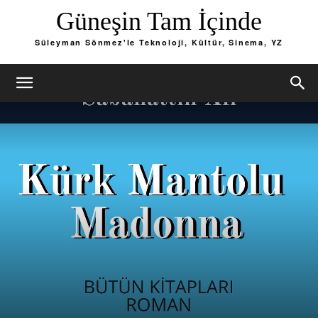
Güneşin Tam İçinde
Süleyman Sönmez'le Teknoloji, Kültür, Sinema, YZ