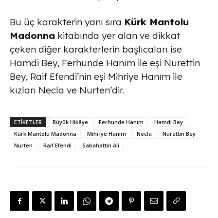
Bu üç karakterin yanı sıra
Kürk Mantolu
Madonna
kitabında yer alan ve dikkat
çeken diğer karakterlerin başlıcaları ise
Hamdi Bey, Ferhunde Hanım ile eşi Nurettin
Bey, Raif Efendi’nin eşi Mihriye Hanım ile
kızları Necla ve Nurten’dir.
ETİKETLER
Büyük Hikâye
Ferhunde Hanım
Hamdi Bey
Kürk Mantolu Madonna
Mihriye Hanım
Necla
Nurettin Bey
Nurten
Raif Efendi
Sabahattin Ali