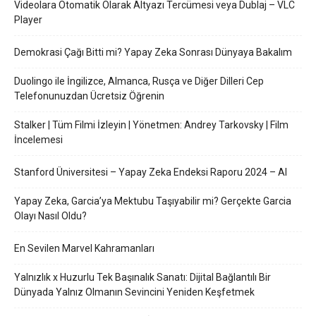
Videolara Otomatik Olarak Altyazı Tercümesi veya Dublaj – VLC
Player
Demokrasi Çağı Bitti mi? Yapay Zeka Sonrası Dünyaya Bakalım
Duolingo ile İngilizce, Almanca, Rusça ve Diğer Dilleri Cep
Telefonunuzdan Ücretsiz Öğrenin
Stalker | Tüm Filmi İzleyin | Yönetmen: Andrey Tarkovsky | Film
İncelemesi
Stanford Üniversitesi – Yapay Zeka Endeksi Raporu 2024 – AI
Yapay Zeka, Garcia’ya Mektubu Taşıyabilir mi? Gerçekte Garcia
Olayı Nasıl Oldu?
En Sevilen Marvel Kahramanları
Yalnızlık x Huzurlu Tek Başınalık Sanatı: Dijital Bağlantılı Bir
Dünyada Yalnız Olmanın Sevincini Yeniden Keşfetmek