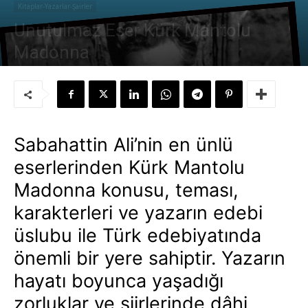
Kitaplar-Yazarlar-Şairler
Unutulmaz Eser Kürk Mantolu
Madonna
Yazar:
Güneşin Tam İçinde
-
8 Kasım 2021
Sabahattin Ali’nin en ünlü
eserlerinden Kürk Mantolu
Madonna konusu, teması,
karakterleri ve yazarın edebi
üslubu ile Türk edebiyatında
önemli bir yere sahiptir. Yazarın
hayatı boyunca yaşadığı
zorluklar ve şiirlerinde dâhi