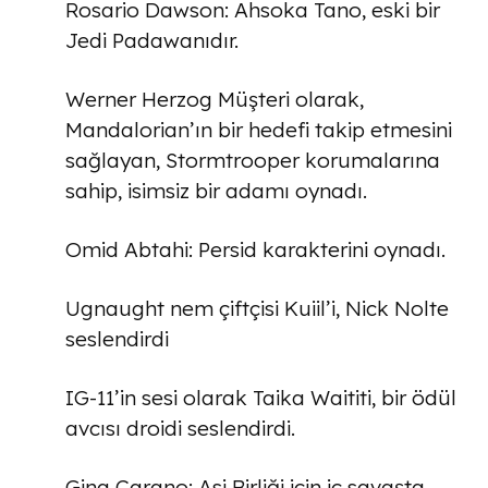
Rosario Dawson: Ahsoka Tano, eski bir
Jedi Padawanıdır.
Werner Herzog Müşteri olarak,
Mandalorian’ın bir hedefi takip etmesini
sağlayan, Stormtrooper korumalarına
sahip, isimsiz bir adamı oynadı.
Omid Abtahi: Persid karakterini oynadı.
Ugnaught nem çiftçisi Kuiil’i, Nick Nolte
seslendirdi
IG-11’in sesi olarak Taika Waititi, bir ödül
avcısı droidi seslendirdi.
Gina Carano: Asi Birliği için iç savaşta