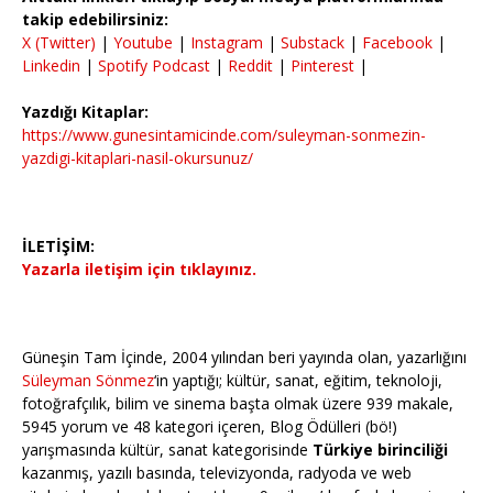
takip edebilirsiniz:
X (Twitter)
|
Youtube
|
Instagram
|
Substack
|
Facebook
|
Linkedin
|
Spotify Podcast
|
Reddit
|
Pinterest
|
Yazdığı Kitaplar:
https://www.gunesintamicinde.com/suleyman-sonmezin-
yazdigi-kitaplari-nasil-okursunuz/
İLETİŞİM:
Yazarla iletişim için tıklayınız.
Güneşin Tam İçinde, 2004 yılından beri yayında olan, yazarlığını
Süleyman Sönmez
‘in yaptığı; kültür, sanat, eğitim, teknoloji,
fotoğrafçılık, bilim ve sinema başta olmak üzere 939 makale,
5945 yorum ve 48 kategori içeren, Blog Ödülleri (bö!)
yarışmasında kültür, sanat kategorisinde
Türkiye birinciliği
kazanmış, yazılı basında, televizyonda, radyoda ve web