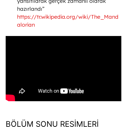
yansıtılarak gerçek zamanlı olarak
hazırlandı”
https://tr.wikipedia.org/wiki/The_Mand
alorian
BÖLÜM SONU RESİMLERİ