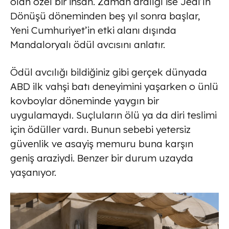
olan özel bir insan. Zaman aralığı ise Jedi’ın
Dönüşü döneminden beş yıl sonra başlar,
Yeni Cumhuriyet’in etki alanı dışında
Mandaloryalı ödül avcısını anlatır.
Ödül avcılığı bildiğiniz gibi gerçek dünyada
ABD ilk vahşi batı deneyimini yaşarken o ünlü
kovboylar döneminde yaygın bir
uygulamaydı. Suçluların ölü ya da diri teslimi
için ödüller vardı. Bunun sebebi yetersiz
güvenlik ve asayiş memuru buna karşın
geniş araziydi. Benzer bir durum uzayda
yaşanıyor.