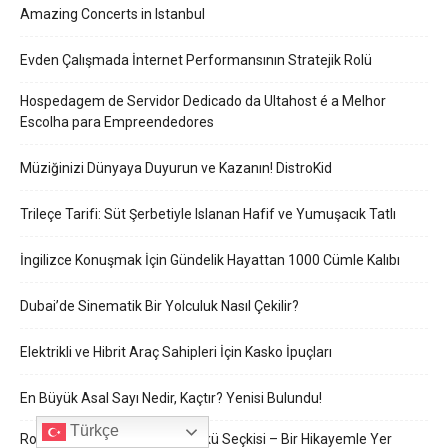
Amazing Concerts in Istanbul
Evden Çalışmada İnternet Performansının Stratejik Rolü
Hospedagem de Servidor Dedicado da Ultahost é a Melhor
Escolha para Empreendedores
Müziğinizi Dünyaya Duyurun ve Kazanın! DistroKid
Trileçe Tarifi: Süt Şerbetiyle Islanan Hafif ve Yumuşacık Tatlı
İngilizce Konuşmak İçin Gündelik Hayattan 1000 Cümle Kalıbı
Dubai’de Sinematik Bir Yolculuk Nasıl Çekilir?
Elektrikli ve Hibrit Araç Sahipleri İçin Kasko İpuçları
En Büyük Asal Sayı Nedir, Kaçtır? Yenisi Bulundu!
Türkçe
Roket Dergisi 5 Bilimkurgu Öykü Seçkisi – Bir Hikayemle Yer