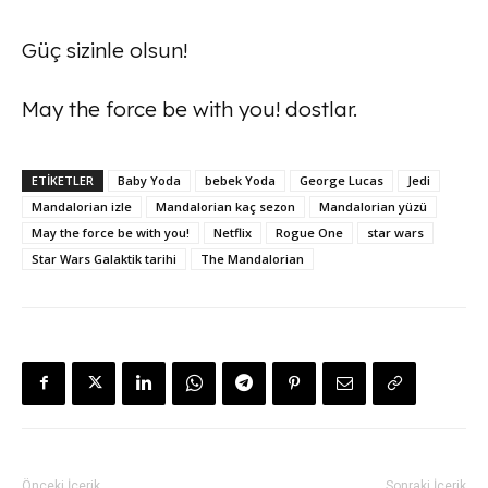
Güç sizinle olsun!
May the force be with you! dostlar.
ETİKETLER
Baby Yoda
bebek Yoda
George Lucas
Jedi
Mandalorian izle
Mandalorian kaç sezon
Mandalorian yüzü
May the force be with you!
Netflix
Rogue One
star wars
Star Wars Galaktik tarihi
The Mandalorian
Önceki İçerik
Sonraki İçerik