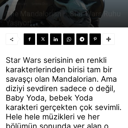
En İyi Konular
Sinema-Dizi
The Mandalorian – Star Wars Ruhu
Yaşıyor!
Yazar:
Süleyman Sönmez
-
20 Ağustos 2022
Star Wars
serisinin en renkli
karakterlerinden birisi tam bir
savaşçı olan Mandalorian. Ama
diziyi sevdiren sadece o değil,
Baby Yoda, bebek Yoda
karakteri gerçekten çok sevimli.
Hele hele müzikleri ve her
bölümün sonunda yer alan o