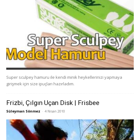
Super sculpey hamuru ile kendi minik heykellerinizi yapmaya
girişmek için size ipuçları hazırladım.
Frizbi, Çılgın Uçan Disk | Frisbee
Süleyman Sönmez
-
4 Nisan 2010