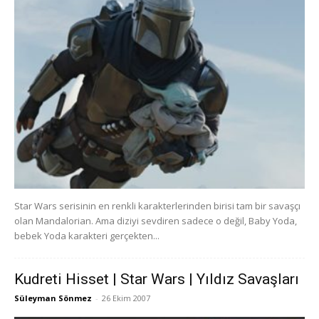
Star Wars serisinin en renkli karakterlerinden birisi tam bir savaşçı
olan Mandalorian. Ama diziyi sevdiren sadece o değil, Baby Yoda,
bebek Yoda karakteri gerçekten...
Kudreti Hisset | Star Wars | Yıldız Savaşları
Süleyman Sönmez
-
26 Ekim 2007