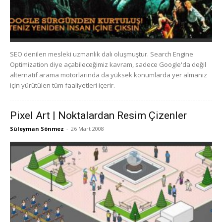
SEO denilen mesleki uzmanlık dalı oluşmuştur. Search Engine
Optimization diye açabileceğimiz kavram, sadece Google'da değil
alternatif arama motorlarında da yüksek konumlarda yer almanız
için yürütülen tüm faaliyetleri içerir.
Pixel Art | Noktalardan Resim Çizenler
Süleyman Sönmez
-
26 Mart 2008