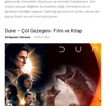
getiriyordu. Konsantre oluyorsun ve nesneler havalanıyor. Sen
onların parçası değilsen bu mümkün değil. Emrediyorsun ve
gardiyan istediğini yapıyor. Geleceği görüyorsun çünkü zaman tek
parça, bütün ve sen onun parçasısın.
Dune – Çöl Gezegeni- Film ve Kitap
Süleyman Sönmez
-
18 Ekim 2022