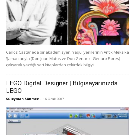
Carlos Castaneda bir akademisyen. Yaqui yerlilerinin Antik Meksika
Şamanlarıyla (Don Juan Matus ve Don Genaro - Genaro Flores)
çalışarak yazdığı seri kitaplardan çekirdek bilgiyi...
LEGO Digital Designer | Bilgisayarınızda
LEGO
Süleyman Sönmez
-
16 Ocak 2007