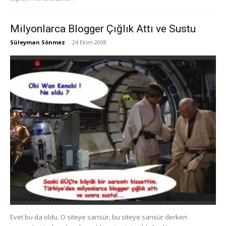
Milyonlarca Blogger Çığlık Attı ve Sustu
Süleyman Sönmez
-
24 Ekim 2008
Evet bu da oldu. O siteye sansür, bu siteye sansür derken