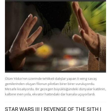
Ölüm Yıldızı'nın üzerinde tehlikeli dalışlar yapan X-wing savaş
gemilerinden oluşan filonun pilotları birer birer vuruluyordu.
Mesafe kısalıyordu. Bir gezegen büyüklüğündeki dünyalar katilinin,
kalbine inen yola, ekvator hattındaki dar kanala uçuyorlardı.
STAR WARS III | REVENGE OF THE SITH |