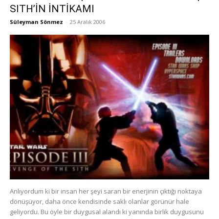
SITH’İN İNTİKAMI
Süleyman Sönmez
-
25 Aralık 2006
Anlıyordum ki bir insan her şeyi saran bir enerjinin çıktığı noktaya
dönüşüyor, daha önce kendisinde saklı olanlar görünür hale
geliyordu. Bu öyle bir duygusal alandı ki yanında birlik duygusunu