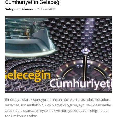
Cumhuriyet’in Geleceği
Süleyman Sönmez
-
29 Ekim 2008
Bir ütopya olarak sunuyorum, insan hücreleri arasındaki vücudun
yaşaması için mutlak birlik ve hizmet duygusu, aynı şekilde insanlar
arasında oluşursa, bireysel hak ve hürriyetler devam ettiği halde
toplum korunacaktır.