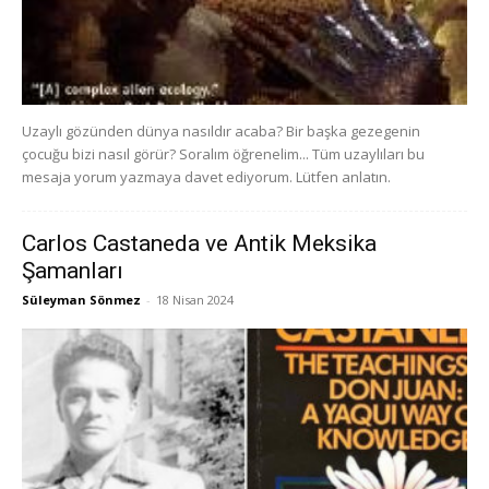
Uzaylı gözünden dünya nasıldır acaba? Bir başka gezegenin
çocuğu bizi nasıl görür? Soralım öğrenelim... Tüm uzaylıları bu
mesaja yorum yazmaya davet ediyorum. Lütfen anlatın.
Carlos Castaneda ve Antik Meksika
Şamanları
Süleyman Sönmez
-
18 Nisan 2024