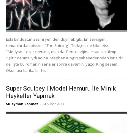
Eski bir dostun sesini yeniden duymak gibi. En sevdiğim
romanlardan birisidir "The Shining". Türkçesi ne hikmetse,
"Medyum" diye çevrilmiş olsa da. Bence orijinale sadık kalınıp
"Işıltı" denmeliydi adına. Stephen King'in şaheserlerinden birisidir
de. İşte bu romanın seneler sonra devamını yazdı King desem.
Okuması harika bir his.
Super Sculpey | Model Hamuru İle Minik
Heykeller Yapmak
Süleyman Sönmez
-
24 Şubat 2013