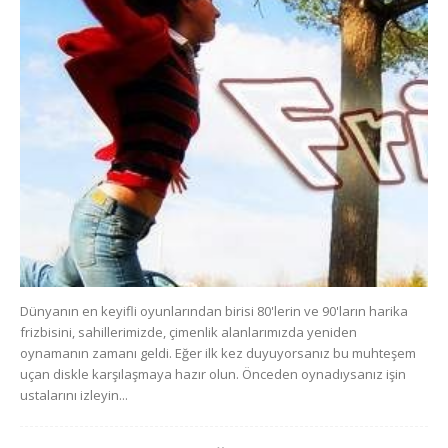
Dünyanın en keyifli oyunlarından birisi 80'lerin ve 90'ların harika
frizbisini, sahillerimizde, çimenlik alanlarımızda yeniden
oynamanın zamanı geldi. Eğer ilk kez duyuyorsanız bu muhteşem
uçan diskle karşılaşmaya hazır olun. Önceden oynadıysanız işin
ustalarını izleyin...