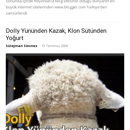
sonunda içinde milyonlarca blog sitesinin olduğu dünyanın en
büyük Internet sitelerinden www.blogger.com Türkiye’den
sansürlendi.
Dolly Yününden Kazak, Klon Sütünden
Yoğurt
Süleyman Sönmez
-
19 Temmuz 2008