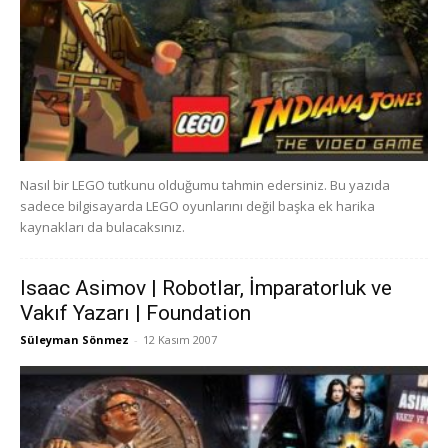
Nasıl bir LEGO tutkunu olduğumu tahmin edersiniz. Bu yazıda
sadece bilgisayarda LEGO oyunlarını değil başka ek harika
kaynakları da bulacaksınız.
Isaac Asimov | Robotlar, İmparatorluk ve
Vakıf Yazarı | Foundation
Süleyman Sönmez
-
12 Kasım 2007