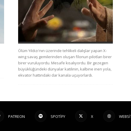
Ölüm Yıldızı'nın üzerinde tehlikeli dalışlar yapan X-
wing savaş gemilerinden oluşan filonun pilotları birer
birer vuruluyordu. Mesafe kısalıyordu. Bir gezegen
büyüklüğündeki dünyalar katilinin, kalbine inen yola,
ekvator hattındaki dar kanala uçuyorlardı.
PATREON
SPOTIFY
X
WEBSI