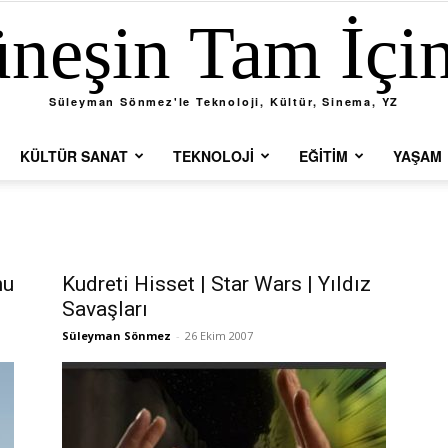
neşin Tam İçi
Süleyman Sönmez'le Teknoloji, Kültür, Sinema, YZ
KÜLTÜR SANAT
TEKNOLOJI
EĞITIM
YAŞAM
hu
Kudreti Hisset | Star Wars | Yıldız
Savaşları
Süleyman Sönmez
-
26 Ekim 2007