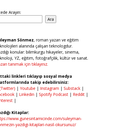
tede Arayın:
Ara
üleyman Sönmez
, roman yazarı ve eğitim
knolojileri alanında çalışan teknologdur.
zdığı konular: bilimkurgu hikayeler, sinema,
knoloji, YZ, eğitim, fotoğrafçılık, kültür ve sanat.
zarı tanımak için tıklayınız.
ttaki linkleri tıklayıp sosyal medya
atformlarında takip edebilirsiniz:
(Twitter)
|
Youtube
|
Instagram
|
Substack
|
acebook
|
Linkedin
|
Spotify Podcast
|
Reddit
|
nterest
|
zdığı Kitaplar:
ttps://www.gunesintamicinde.com/suleyman-
nmezin-yazdigi-kitaplari-nasil-okursunuz/