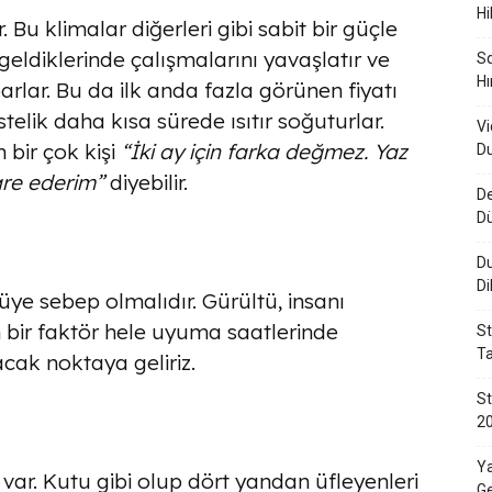
Hi
. Bu klimalar diğerleri gibi sabit bir güçle
 geldiklerinde çalışmalarını yavaşlatır ve
Sq
Hı
rlar. Bu da ilk anda fazla görünen fiyatı
stelik daha kısa sürede ısıtır soğuturlar.
Vi
 bir çok kişi
“İki ay için farka değmez. Yaz
Du
dare ederim”
diyebilir.
De
D
Du
Di
üye sebep olmalıdır. Gürültü, insanı
n bir faktör hele uyuma saatlerinde
St
Ta
cak noktaya geliriz.
St
20
Ya
var. Kutu gibi olup dört yandan üfleyenleri
Ge