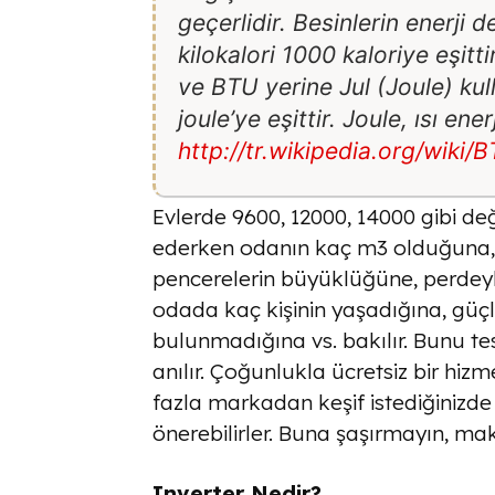
geçerlidir. Besinlerin enerji de
kilokalori 1000 kaloriye eşitti
ve BTU yerine Jul (Joule) kull
joule’ye eşittir. Joule, ısı ene
http://tr.wikipedia.org/wiki/
Evlerde 9600, 12000, 14000 gibi değ
ederken odanın kaç m3 olduğuna, 
pencerelerin büyüklüğüne, perdeyl
odada kaç kişinin yaşadığına, güç
bulunmadığına vs. bakılır. Bunu tesp
anılır. Çoğunlukla ücretsiz bir hizm
fazla markadan keşif istediğinizde
önerebilirler. Buna şaşırmayın, mak
Inverter Nedir?