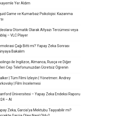
kayemle Yer Aldım
uid Game ve Kumarbaz Psikolojisi: Kazanma
rsı
deolara Otomatik Olarak Altyazı Tercümesi veya
blaj – VLC Player
mokrasi Çağı Bitti mi? Yapay Zeka Sonrası
ünyaya Bakalım
olingo ile İngilizce, Almanca, Rusça ve Diğer
lleri Cep Telefonunuzdan Ücretsiz Öğrenin
alker | Tüm Filmi İzleyin | Yönetmen: Andrey
rkovsky | Film İncelemesi
anford Üniversitesi – Yapay Zeka Endeksi Raporu
24 – AI
pay Zeka, Garcia’ya Mektubu Taşıyabilir mi?
rçekte Garcia Olayı Nasıl Oldu?