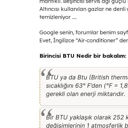
mantıklı. Beşincisi servis ağı güçl
Altıncısı kullanılan gazlar ne denli 
temizleniyor ….
Google senin, forumlar benim say
Evet, İngilizce “Air-conditioner” d
Birincisi BTU Nedir bir bakalım:
BTU ya da Btu (British thermal
sıcaklığını 63° F’den (°F = 1
gerekli olan enerji miktarıdır.
Bir BTU yaklaşık olarak 252 ka
değişimlerinin 1 atmosferlik 