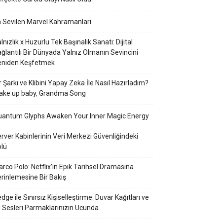
 Sevilen Marvel Kahramanları
lnızlık x Huzurlu Tek Başınalık Sanatı: Dijital
ğlantılı Bir Dünyada Yalnız Olmanın Sevincini
eniden Keşfetmek
r Şarkı ve Klibini Yapay Zeka İle Nasıl Hazırladım?
ake up baby, Grandma Song
uantum Glyphs Awaken Your Inner Magic Energy
rver Kabinlerinin Veri Merkezi Güvenliğindeki
lü
rco Polo: Netflix’in Epik Tarihsel Dramasına
rinlemesine Bir Bakış
dge ile Sınırsız Kişiselleştirme: Duvar Kağıtları ve
l Sesleri Parmaklarınızın Ucunda