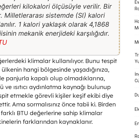
Ev
ğerleri kilokalori ölçüsüyle verilir. Bir
Ro
r. Milletlerarası sistemde (SI) kalori
Ho
anılır. 1 kalori yaklaşık olarak 4,1868
M
rjisinin mekanik enerjideki karşılığıdır.
BTU
Mü
Tr
erlerdeki klimalar kullanılıyor. Bunu tespit
Yu
ülkenin hangi bölgesinde yaşadığınıza,
İn
e panjurla kapalı olup olmadıklarına,
Cü
lü ve ısıtıcı aydınlatma kaynağı bulunup
it etmekle görevli kişiler keşif ekibi diye
Du
ettir. Ama sormalısınız önce tabii ki. Birden
El
 farklı BTU değerlerine sahip klimalar
inelerin farklarından kaynaklanır.
En
Ro