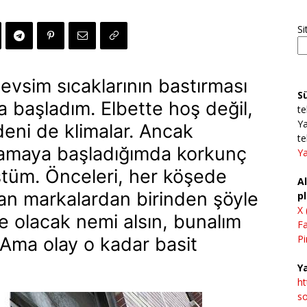
Si
vsim sıcaklarının bastırması
S
 başladım. Elbette hoş değil,
te
Ya
deni de klimalar. Ancak
te
amaya başladığımda korkunç
Ya
üştüm. Önceleri, her köşede
Al
an markalardan birinden şöyle
pl
X 
ne olacak nemi alsın, bunalım
F
Pi
Ama olay o kadar basit
Ya
h
so