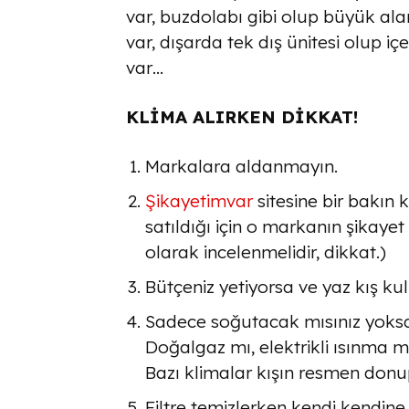
var, buzdolabı gibi olup büyük alanl
var, dışarda tek dış ünitesi olup iç
var…
KLİMA ALIRKEN DİKKAT!
Markalara aldanmayın.
Şikayetimvar
sitesine bir bakın
satıldığı için o markanın şikayet
olarak incelenmelidir, dikkat.)
Bütçeniz yetiyorsa ve yaz kış kull
Sadece soğutacak mısınız yoks
Doğalgaz mı, elektrikli ısınma
Bazı klimalar kışın resmen donup
Filtre temizlerken kendi kendine