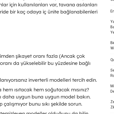
ar için kullanılanları var, tavana asılanları
eride bir kaç odaya iç ünite bağlanabilenleri
En
Ya
Ba
Y
Bi
W
 kimden şikayet oranı fazla (Ancak çok
Q
 oranı da yükselebilir bu yüzdesine bağlı
Se
Ro
anıyorsanız inverterli modelleri tercih edin.
Ma
a hem ısıtacak hem soğutacak mısınız?
De
 mı daha uygun buna uygun model bakın.
Ze
 çalışmıyor bunu sıkı şekilde sorun.
Zi
 temizleyen modeller olduğunu da bilin.