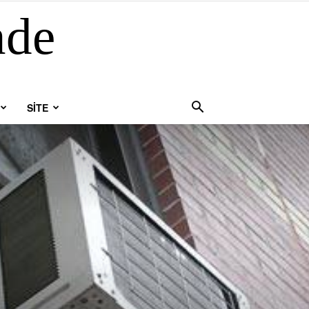
nde
SİTE