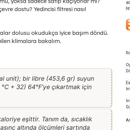
ü mü, yoksa sadece satıp kaçıyorlar mı?
ad
çevre dostu? Yedincisi filtresi nasıl
ht
falar dolusu okudukça iyice başım döndü.
enilen klimalara bakalım.
Ro
Oy
Dö
 unit); bir libre (453,6 gr) suyun
Es
,8 °C + 32) 64°F’ye çıkartmak için
İn
İn
G
loriye eşittir. Tanım da, sıcaklık
Am
basınç altında ölçümleri şartında