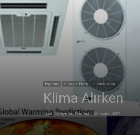
Ergonomi
Güneş ve Enerji
Günlük Yaşam
Klima Alırken
Yazar:
Süleyman Sönmez
-
20 Haziran 2007