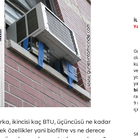
İ
Ya
Gü
ol
kü
v
yo
ya
bi
ra
9 
iç
arka, ikincisi kaç BTU, üçüncüsü ne kadar
k özellikler yani biofiltre vs ne derece
Si