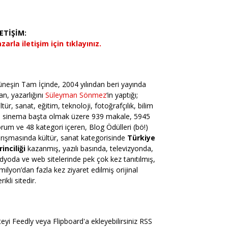
LETİŞİM:
zarla iletişim için tıklayınız.
neşin Tam İçinde, 2004 yılından beri yayında
an, yazarlığını
Süleyman Sönmez
‘in yaptığı;
ltür, sanat, eğitim, teknoloji, fotoğrafçılık, bilim
e sinema başta olmak üzere 939 makale, 5945
rum ve 48 kategori içeren, Blog Ödülleri (bö!)
rışmasında kültür, sanat kategorisinde
Türkiye
rinciliği
kazanmış, yazılı basında, televizyonda,
dyoda ve web sitelerinde pek çok kez tanıtılmış,
milyon’dan fazla kez ziyaret edilmiş orijinal
erikli sitedir.
teyi Feedly veya Flipboard'a ekleyebilirsiniz RSS