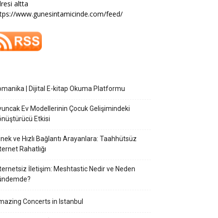
resi altta
tps://www.gunesintamicinde.com/feed/
manika | Dijital E-kitap Okuma Platformu
uncak Ev Modellerinin Çocuk Gelişimindeki
nüştürücü Etkisi
nek ve Hızlı Bağlantı Arayanlara: Taahhütsüz
ternet Rahatlığı
ternetsiz İletişim: Meshtastic Nedir ve Neden
ündemde?
azing Concerts in Istanbul