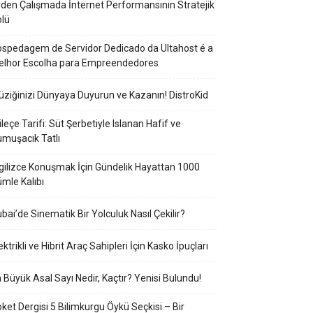
den Çalışmada İnternet Performansının Stratejik
lü
spedagem de Servidor Dedicado da Ultahost é a
elhor Escolha para Empreendedores
ziğinizi Dünyaya Duyurun ve Kazanın! DistroKid
ileçe Tarifi: Süt Şerbetiyle Islanan Hafif ve
muşacık Tatlı
gilizce Konuşmak İçin Gündelik Hayattan 1000
mle Kalıbı
bai’de Sinematik Bir Yolculuk Nasıl Çekilir?
ektrikli ve Hibrit Araç Sahipleri İçin Kasko İpuçları
 Büyük Asal Sayı Nedir, Kaçtır? Yenisi Bulundu!
ket Dergisi 5 Bilimkurgu Öykü Seçkisi – Bir