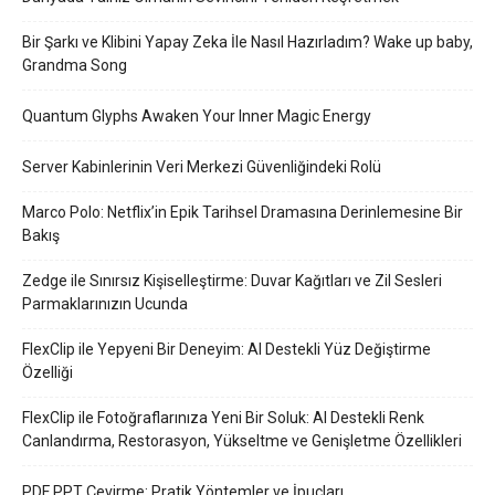
Bir Şarkı ve Klibini Yapay Zeka İle Nasıl Hazırladım? Wake up baby,
Grandma Song
Quantum Glyphs Awaken Your Inner Magic Energy
Server Kabinlerinin Veri Merkezi Güvenliğindeki Rolü
Marco Polo: Netflix’in Epik Tarihsel Dramasına Derinlemesine Bir
Bakış
Zedge ile Sınırsız Kişiselleştirme: Duvar Kağıtları ve Zil Sesleri
Parmaklarınızın Ucunda
FlexClip ile Yepyeni Bir Deneyim: AI Destekli Yüz Değiştirme
Özelliği
FlexClip ile Fotoğraflarınıza Yeni Bir Soluk: AI Destekli Renk
Canlandırma, Restorasyon, Yükseltme ve Genişletme Özellikleri
PDF PPT Çevirme: Pratik Yöntemler ve İpuçları