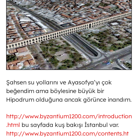
Şahsen su yollarını ve Ayasofya’yı çok
beğendim ama böylesine büyük bir
Hipodrum olduğuna ancak görünce inandım.
http://www.byzantium1200.com/introduction
.html
bu sayfada kuş bakışı İstanbul var.
http://www.byzantium1200.com/contents.ht