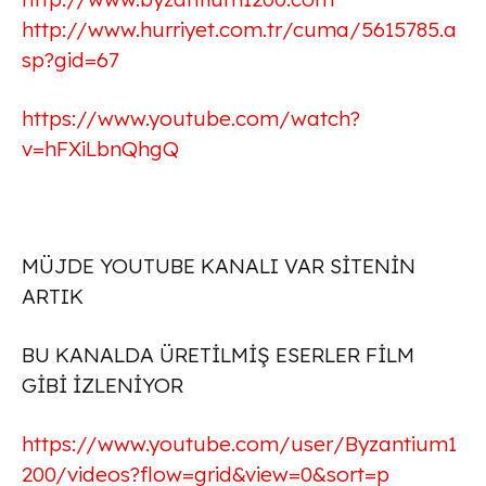
http://www.hurriyet.com.tr/cuma/5615785.a
sp?gid=67
https://www.youtube.com/watch?
v=hFXiLbnQhgQ
MÜJDE YOUTUBE KANALI VAR SİTENİN
ARTIK
BU KANALDA ÜRETİLMİŞ ESERLER FİLM
GİBİ İZLENİYOR
https://www.youtube.com/user/Byzantium1
200/videos?flow=grid&view=0&sort=p