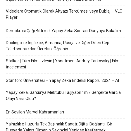
Videolara Otomatik Olarak Altyazı Tercümesi veya Dublaj – VLC
Player
Demokrasi Çağı Bitti mi? Yapay Zeka Sonrası Dünyaya Bakalım
Duolingo ile İngilizce, Almanca, Rusça ve Diğer Dilleri Cep
Telefonunuzdan Ücretsiz Öğrenin
Stalker | Tüm Filmi İzleyin | Yönetmen: Andrey Tarkovsky | Film
İncelemesi
Stanford Üniversitesi – Yapay Zeka Endeksi Raporu 2024 – AI
Yapay Zeka, Garcia’ya Mektubu Taşıyabilir mi? Gerçekte Garcia
Olayı Nasıl Oldu?
En Sevilen Marvel Kahramanları
Yalnızlık x Huzurlu Tek Başınalık Sanatı: Dijital Bağlantılı Bir
Dünyada Yalnız Olmanın Sevincini Yeniden Keşfetmek