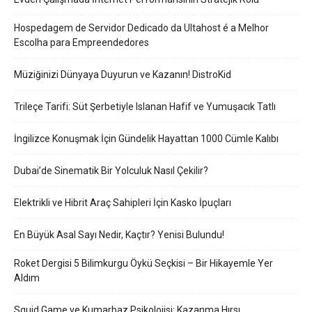
Hospedagem de Servidor Dedicado da Ultahost é a Melhor
Escolha para Empreendedores
Müziğinizi Dünyaya Duyurun ve Kazanın! DistroKid
Trileçe Tarifi: Süt Şerbetiyle Islanan Hafif ve Yumuşacık Tatlı
İngilizce Konuşmak İçin Gündelik Hayattan 1000 Cümle Kalıbı
Dubai’de Sinematik Bir Yolculuk Nasıl Çekilir?
Elektrikli ve Hibrit Araç Sahipleri İçin Kasko İpuçları
En Büyük Asal Sayı Nedir, Kaçtır? Yenisi Bulundu!
Roket Dergisi 5 Bilimkurgu Öykü Seçkisi – Bir Hikayemle Yer
Aldım
Squid Game ve Kumarbaz Psikolojisi: Kazanma Hırsı