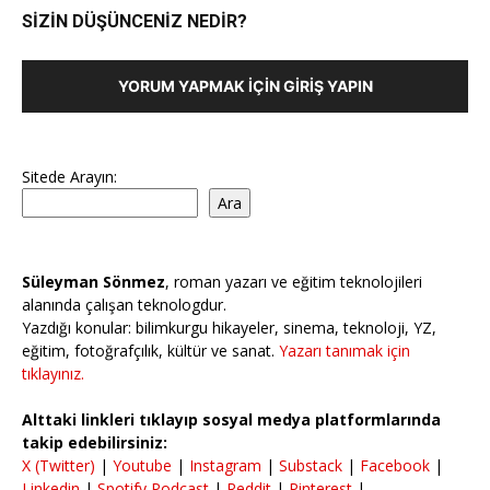
SİZİN DÜŞÜNCENİZ NEDİR?
YORUM YAPMAK İÇIN GIRIŞ YAPIN
Sitede Arayın:
Ara
Süleyman Sönmez
, roman yazarı ve eğitim teknolojileri
alanında çalışan teknologdur.
Yazdığı konular: bilimkurgu hikayeler, sinema, teknoloji, YZ,
eğitim, fotoğrafçılık, kültür ve sanat.
Yazarı tanımak için
tıklayınız.
Alttaki linkleri tıklayıp sosyal medya platformlarında
takip edebilirsiniz:
X (Twitter)
|
Youtube
|
Instagram
|
Substack
|
Facebook
|
Linkedin
|
Spotify Podcast
|
Reddit
|
Pinterest
|