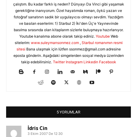
çalıştım. Bu kadar farklı iş neden? Dünyayı Da Vinci gibi yaşamak
gerektiğine inanıyorum. Özel hayatımda roman, öykü yazarı ve
fotoğraf sanatının sadık bir uygulayıcısı olmayı sevdim. Yazdığım
ve basılan eserlerim: 1) Starbul 2) İki'den Üç'e Yayınevinde
basılma sırasında olan kitaplarım sizlerle buluşmaya hazırlanıyor.
Youtube kanalıma abone olarak takip ediniz.
Youtube
Web
sitelerim:
www.suleymansonmez.com
,
Starbul romanımın resmi
sitesi
Bana ulaşmak için lütfen
ssonmez@gmail.com
adresine
eposta gönderin. Aşağıdaki simgelerden sosyal medya üzerinden
takip edebilirsiniz.
Twitter
Instagram
Linkedin
Facebook
5 YORUMLAR
İdris Cin
3 Ekim 2007 De 12:30