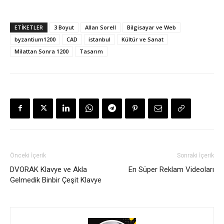
ETİKETLER
3 Boyut
Allan Sorell
Bilgisayar ve Web
byzantium1200
CAD
istanbul
Kültür ve Sanat
Milattan Sonra 1200
Tasarım
Önceki İçerik
Sonraki İçerik
DVORAK Klavye ve Akla
En Süper Reklam Videoları
Gelmedik Binbir Çeşit Klavye