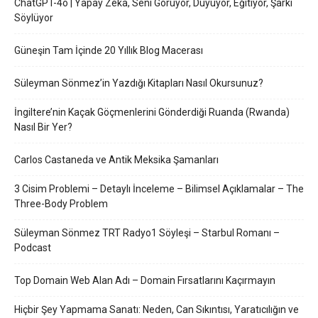
ChatGPT-4o | Yapay Zeka, Seni Görüyor, Duyuyor, Eğitiyor, Şarkı
Söylüyor
Güneşin Tam İçinde 20 Yıllık Blog Macerası
Süleyman Sönmez’in Yazdığı Kitapları Nasıl Okursunuz?
İngiltere’nin Kaçak Göçmenlerini Gönderdiği Ruanda (Rwanda)
Nasıl Bir Yer?
Carlos Castaneda ve Antik Meksika Şamanları
3 Cisim Problemi – Detaylı İnceleme – Bilimsel Açıklamalar – The
Three-Body Problem
Süleyman Sönmez TRT Radyo1 Söyleşi – Starbul Romanı –
Podcast
Top Domain Web Alan Adı – Domain Fırsatlarını Kaçırmayın
Hiçbir Şey Yapmama Sanatı: Neden, Can Sıkıntısı, Yaratıcılığın ve