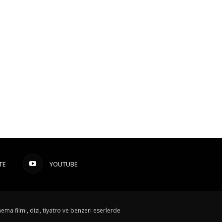
TE
YOUTUBE
ema filmi, dizi, tiyatro ve benzeri eserlerde