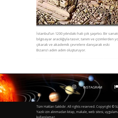
İstanbul’un 1200 yılındaki hali çok şaşırtıcı. Bir sanat
bilgisayar aracılığıyla tasvir, tanım ve çizimlerden y
çıkarak ve akademik çevrelere danışarak eski
Bizans’ı adım adım oluşturuyor.
INSTAGRAM
Tüm Hakları Saklıdır. All rights reserved. Copyright 
Yazılı izin alınmadan kitap, makale, web sitesi, uygulam
kullanılamaz.