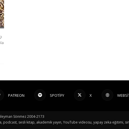
çı
ola
PATREON
SPOTIFY
X
WEBSI
© Süleyman Sönmez 2004-2173
a, podcast, sesli kitap, akademik yayın, YouTube videosu, yapay zeka eğitimi, sin