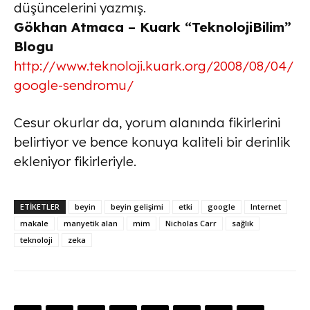
düşüncelerini yazmış.
Gökhan Atmaca – Kuark “TeknolojiBilim”
Blogu
http://www.teknoloji.kuark.org/2008/08/04/
google-sendromu/
Cesur okurlar da, yorum alanında fikirlerini
belirtiyor ve bence konuya kaliteli bir derinlik
ekleniyor fikirleriyle.
ETİKETLER
beyin
beyin gelişimi
etki
google
Internet
makale
manyetik alan
mim
Nicholas Carr
sağlık
teknoloji
zeka