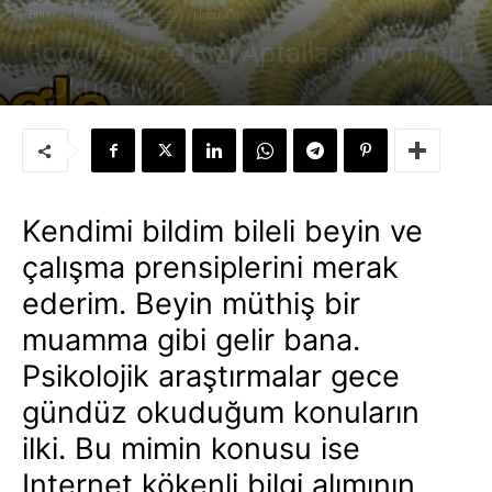
Bilim ve Teknoloji
Teknoloji - Uygulama - Web
Google Sizce Bizi Aptallaştırıyor mu?
– Okura Mim
Yazar:
Süleyman Sönmez
-
2 Ağustos 2008
Kendimi bildim bileli beyin ve
çalışma prensiplerini merak
ederim. Beyin müthiş bir
muamma gibi gelir bana.
Psikolojik araştırmalar gece
gündüz okuduğum konuların
ilki. Bu mimin konusu ise
Internet kökenli bilgi alımının,