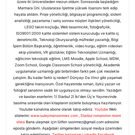
üzere iki üniversiteden mezun oldum. Sonrasında başladığım
Marmara Üni. Uluslararası İşletme yüksek lisansını terk edip
hayata atıldım. Proje yöneticiliği, bilgisayar programcılığı, sistem
analistliği, pazarlama / satış sonrası müşteri ilişkileri yöneticiliği,
LEGO takım koçluğu, Web tasarımcılık, fotoğrafçılık,
ISO9001:2000 kalite sistemleri sistem kuruculuğu ve kalite iç
denetimcilik, Teknoloji Okuryazarlığı müfredat yazarlığı, Bilgi
İşlem Bölüm Başkanlığı, öğretmenlik, video kurgu, eğitim videoları
ekip yönetimi, VR gözlükler, Eğitim Teknolojileri Uzmanlığı,
eğiticinin teknolojik eğitimi, LMS Moodle, Apple School, MDM,
Zoom School, Google Classroom School yöneticiliği, Akademik
uygulamalar uzmanlığı gibi birbirinden farklı pek çok meslekte
çalıştım. Bu kadar farklı iş neden? Dünyayı Da Vinci gibi yaşamak
gerektiğine inanıyorum. Özel hayatımda roman, öykü yazarı ve
fotoğraf sanatının sadık bir uygulayıcısı olmayı sevdim. Yazdığım
ve basılan eserlerim: 1) Starbul 2) İki'den Üç'e Yayınevinde
basılma sırasında olan kitaplarım sizlerle buluşmaya hazırlanıyor.
Youtube kanalıma abone olarak takip ediniz.
Youtube
Web
sitelerim:
www.suleymansonmez.com
,
Starbul romanımın resmi
sitesi
Bana ulaşmak için lütfen
ssonmez@gmail.com
adresine
eposta gönderin. Aşağıdaki simgelerden sosyal medya üzerinden
takip edebilirsiniz.
Twitter
Instagram
Linkedin
Facebook