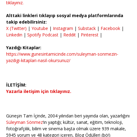
tıklayınız.
Alttaki linkleri tıklayıp sosyal medya platformlarında
takip edebilirsiniz:
X (Twitter)
|
Youtube
|
Instagram
|
Substack
|
Facebook
|
Linkedin
|
Spotify Podcast
|
Reddit
|
Pinterest
|
Yazdığı Kitaplar:
https://www.gunesintamicinde.com/suleyman-sonmezin-
yazdigi-kitaplari-nasil-okursunuz/
İLETİŞİM:
Yazarla iletişim için tıklayınız.
Güneşin Tam İçinde, 2004 yılından beri yayında olan, yazarlığını
Süleyman Sönmez
‘in yaptığı; kültür, sanat, eğitim, teknoloji,
fotoğrafçılık, bilim ve sinema başta olmak üzere 939 makale,
5945 yorum ve 48 kategori içeren, Blog Ödülleri (bö!)