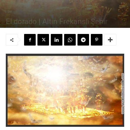
Şiir
El dorado | Altın Frekanslı Şehir
Yazar:
Süleyman Sönmez
-
19 Ekim 2008