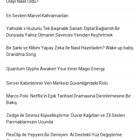
Olayı Nasıl Oldu?
En Sevilen Marvel Kahramanları
Yalnızlık x Huzurlu Tek Başınalık Sanatı: Dijital Bağlantılı Bir
Dünyada Yalnız Olmanın Sevincini Yeniden Keşfetmek
Bir Şarkı ve Klibini Yapay Zeka İle Nasıl Hazırladım? Wake up baby,
Grandma Song
Quantum Glyphs Awaken Your Inner Magic Energy
Server Kabinlerinin Veri Merkezi Güvenliğindeki Rolü
Marco Polo: Netflix’in Epik Tarihsel Dramasına Derinlemesine Bir
Bakış
Zedge ile Sınırsız Kişiselleştirme: Duvar Kağıtları ve Zil Sesleri
Parmaklarınızın Ucunda
FlexClip ile Yepyeni Bir Deneyim: AI Destekli Yüz Değiştirme