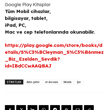
Google Play Kitaplar
Tüm Mobil cihazlar,
bilgisayar, tablet,
iPad,
PC,
Mac ve cep telefonlarında okunabilir.
https://play.google.com/store/books/d
etails/S%C3%BCleyman_S%C3%B6nmez
_Biz_Ezelden_Sevdik?
id=IBdCCwAAQBAJ
ETİKETLER
Altın şehir
el dorado
Mistik
Şiir