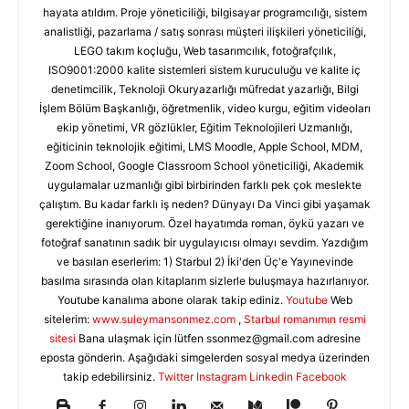
hayata atıldım. Proje yöneticiliği, bilgisayar programcılığı, sistem
analistliği, pazarlama / satış sonrası müşteri ilişkileri yöneticiliği,
LEGO takım koçluğu, Web tasarımcılık, fotoğrafçılık,
ISO9001:2000 kalite sistemleri sistem kuruculuğu ve kalite iç
denetimcilik, Teknoloji Okuryazarlığı müfredat yazarlığı, Bilgi
İşlem Bölüm Başkanlığı, öğretmenlik, video kurgu, eğitim videoları
ekip yönetimi, VR gözlükler, Eğitim Teknolojileri Uzmanlığı,
eğiticinin teknolojik eğitimi, LMS Moodle, Apple School, MDM,
Zoom School, Google Classroom School yöneticiliği, Akademik
uygulamalar uzmanlığı gibi birbirinden farklı pek çok meslekte
çalıştım. Bu kadar farklı iş neden? Dünyayı Da Vinci gibi yaşamak
gerektiğine inanıyorum. Özel hayatımda roman, öykü yazarı ve
fotoğraf sanatının sadık bir uygulayıcısı olmayı sevdim. Yazdığım
ve basılan eserlerim: 1) Starbul 2) İki'den Üç'e Yayınevinde
basılma sırasında olan kitaplarım sizlerle buluşmaya hazırlanıyor.
Youtube kanalıma abone olarak takip ediniz.
Youtube
Web
sitelerim:
www.suleymansonmez.com
,
Starbul romanımın resmi
sitesi
Bana ulaşmak için lütfen
ssonmez@gmail.com
adresine
eposta gönderin. Aşağıdaki simgelerden sosyal medya üzerinden
takip edebilirsiniz.
Twitter
Instagram
Linkedin
Facebook