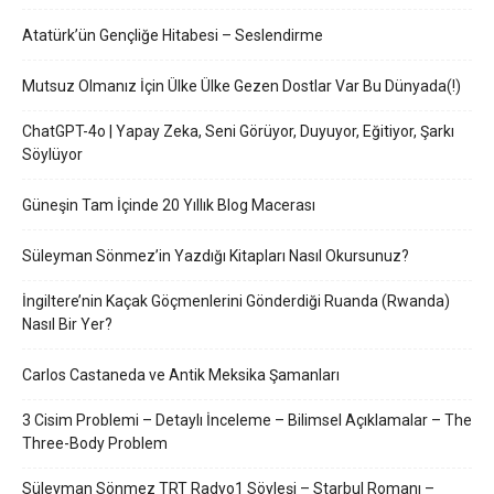
Atatürk’ün Gençliğe Hitabesi – Seslendirme
Mutsuz Olmanız İçin Ülke Ülke Gezen Dostlar Var Bu Dünyada(!)
ChatGPT-4o | Yapay Zeka, Seni Görüyor, Duyuyor, Eğitiyor, Şarkı
Söylüyor
Güneşin Tam İçinde 20 Yıllık Blog Macerası
Süleyman Sönmez’in Yazdığı Kitapları Nasıl Okursunuz?
İngiltere’nin Kaçak Göçmenlerini Gönderdiği Ruanda (Rwanda)
Nasıl Bir Yer?
Carlos Castaneda ve Antik Meksika Şamanları
3 Cisim Problemi – Detaylı İnceleme – Bilimsel Açıklamalar – The
Three-Body Problem
Süleyman Sönmez TRT Radyo1 Söyleşi – Starbul Romanı –