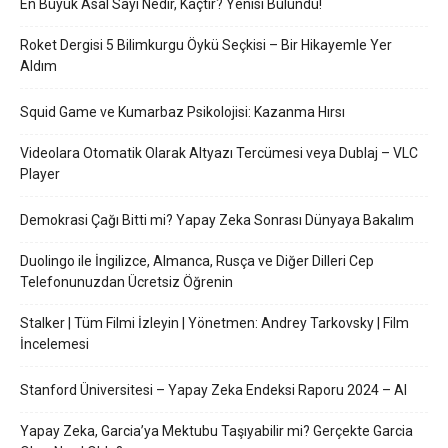
En Büyük Asal Sayı Nedir, Kaçtır? Yenisi Bulundu!
Roket Dergisi 5 Bilimkurgu Öykü Seçkisi – Bir Hikayemle Yer
Aldım
Squid Game ve Kumarbaz Psikolojisi: Kazanma Hırsı
Videolara Otomatik Olarak Altyazı Tercümesi veya Dublaj – VLC
Player
Demokrasi Çağı Bitti mi? Yapay Zeka Sonrası Dünyaya Bakalım
Duolingo ile İngilizce, Almanca, Rusça ve Diğer Dilleri Cep
Telefonunuzdan Ücretsiz Öğrenin
Stalker | Tüm Filmi İzleyin | Yönetmen: Andrey Tarkovsky | Film
İncelemesi
Stanford Üniversitesi – Yapay Zeka Endeksi Raporu 2024 – AI
Yapay Zeka, Garcia’ya Mektubu Taşıyabilir mi? Gerçekte Garcia