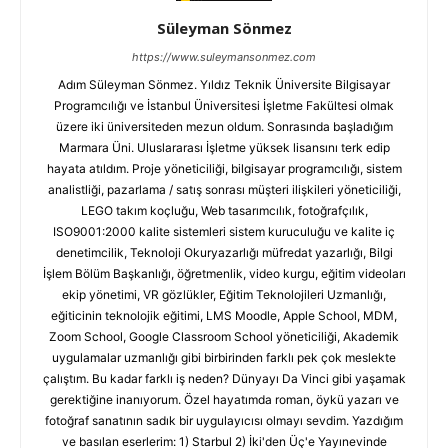
Süleyman Sönmez
https://www.suleymansonmez.com
Adım Süleyman Sönmez. Yıldız Teknik Üniversite Bilgisayar
Programcılığı ve İstanbul Üniversitesi İşletme Fakültesi olmak
üzere iki üniversiteden mezun oldum. Sonrasında başladığım
Marmara Üni. Uluslararası İşletme yüksek lisansını terk edip
hayata atıldım. Proje yöneticiliği, bilgisayar programcılığı, sistem
analistliği, pazarlama / satış sonrası müşteri ilişkileri yöneticiliği,
LEGO takım koçluğu, Web tasarımcılık, fotoğrafçılık,
ISO9001:2000 kalite sistemleri sistem kuruculuğu ve kalite iç
denetimcilik, Teknoloji Okuryazarlığı müfredat yazarlığı, Bilgi
İşlem Bölüm Başkanlığı, öğretmenlik, video kurgu, eğitim videoları
ekip yönetimi, VR gözlükler, Eğitim Teknolojileri Uzmanlığı,
eğiticinin teknolojik eğitimi, LMS Moodle, Apple School, MDM,
Zoom School, Google Classroom School yöneticiliği, Akademik
uygulamalar uzmanlığı gibi birbirinden farklı pek çok meslekte
çalıştım. Bu kadar farklı iş neden? Dünyayı Da Vinci gibi yaşamak
gerektiğine inanıyorum. Özel hayatımda roman, öykü yazarı ve
fotoğraf sanatının sadık bir uygulayıcısı olmayı sevdim. Yazdığım
ve basılan eserlerim: 1) Starbul 2) İki'den Üç'e Yayınevinde