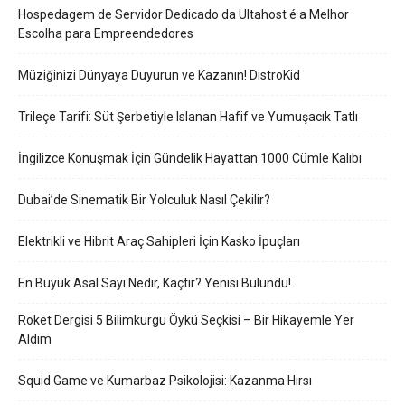
Hospedagem de Servidor Dedicado da Ultahost é a Melhor
Escolha para Empreendedores
Müziğinizi Dünyaya Duyurun ve Kazanın! DistroKid
Trileçe Tarifi: Süt Şerbetiyle Islanan Hafif ve Yumuşacık Tatlı
İngilizce Konuşmak İçin Gündelik Hayattan 1000 Cümle Kalıbı
Dubai’de Sinematik Bir Yolculuk Nasıl Çekilir?
Elektrikli ve Hibrit Araç Sahipleri İçin Kasko İpuçları
En Büyük Asal Sayı Nedir, Kaçtır? Yenisi Bulundu!
Roket Dergisi 5 Bilimkurgu Öykü Seçkisi – Bir Hikayemle Yer
Aldım
Squid Game ve Kumarbaz Psikolojisi: Kazanma Hırsı