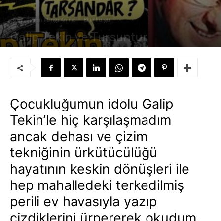
Çizgi Roman Manga Anime
Bilimkurgu
Galip Tekin ve Tursuntur
Yazar:
Süleyman Sönmez
-
22 Ekim 2008
Çocukluğumun idolu Galip
Tekin’le hiç karşılaşmadım
ancak dehası ve çizim
tekniğinin ürkütücülüğü
hayatının keskin dönüşleri ile
hep mahalledeki terkedilmiş
perili ev havasıyla yazıp
çizdiklerini ürpererek okudum.