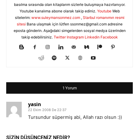
basılma sırasında olan kitaplarım sizlerle buluşmaya hazırlanıyor.
Youtube kanalıma abone olarak takip ediniz.
Youtube
Web
sitelerim:
www.suleymansonmez.com
,
Starbul romanımın resmi
sitesi
Bana ulaşmak için lütfen
ssonmez@gmail.com
adresine
eposta gönderin. Aşağıdaki simgelerden sosyal medya üzerinden
takip edebilirsiniz.
Twitter
Instagram
Linkedin
Facebook
1 Yorum
yasin
22 Ekim 2008 De 22:37
Tursundur süpermiş abi, Allah razı olsun :))
SİZİN DÜŞÜNCENİZ NEDİR?