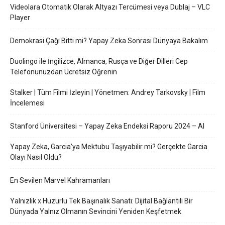
Videolara Otomatik Olarak Altyazı Tercümesi veya Dublaj – VLC
Player
Demokrasi Çağı Bitti mi? Yapay Zeka Sonrası Dünyaya Bakalım
Duolingo ile İngilizce, Almanca, Rusça ve Diğer Dilleri Cep
Telefonunuzdan Ücretsiz Öğrenin
Stalker | Tüm Filmi İzleyin | Yönetmen: Andrey Tarkovsky | Film
İncelemesi
Stanford Üniversitesi – Yapay Zeka Endeksi Raporu 2024 – AI
Yapay Zeka, Garcia’ya Mektubu Taşıyabilir mi? Gerçekte Garcia
Olayı Nasıl Oldu?
En Sevilen Marvel Kahramanları
Yalnızlık x Huzurlu Tek Başınalık Sanatı: Dijital Bağlantılı Bir
Dünyada Yalnız Olmanın Sevincini Yeniden Keşfetmek