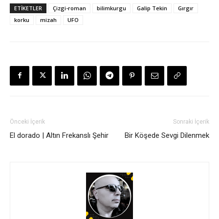
ETİKETLER
Çizgi-roman
bilimkurgu
Galip Tekin
Gırgır
korku
mizah
UFO
Önceki İçerik
Sonraki İçerik
El dorado | Altın Frekanslı Şehir
Bir Köşede Sevgi Dilenmek