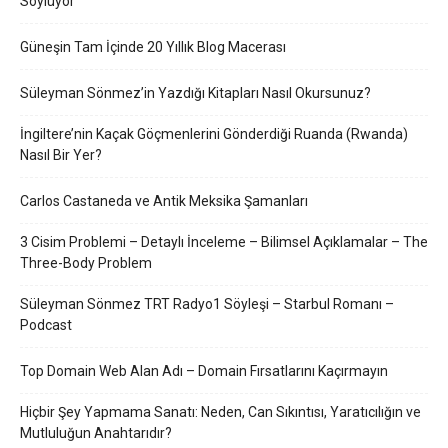
Söylüyor
Güneşin Tam İçinde 20 Yıllık Blog Macerası
Süleyman Sönmez’in Yazdığı Kitapları Nasıl Okursunuz?
İngiltere’nin Kaçak Göçmenlerini Gönderdiği Ruanda (Rwanda)
Nasıl Bir Yer?
Carlos Castaneda ve Antik Meksika Şamanları
3 Cisim Problemi – Detaylı İnceleme – Bilimsel Açıklamalar – The
Three-Body Problem
Süleyman Sönmez TRT Radyo1 Söyleşi – Starbul Romanı –
Podcast
Top Domain Web Alan Adı – Domain Fırsatlarını Kaçırmayın
Hiçbir Şey Yapmama Sanatı: Neden, Can Sıkıntısı, Yaratıcılığın ve
Mutluluğun Anahtarıdır?