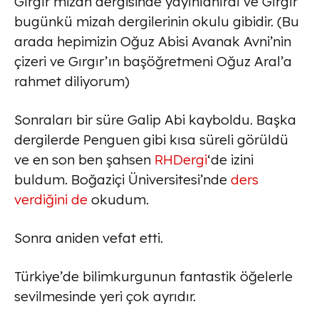
Gırgır mizah dergisinde yayınlanırdı ve Gırgır
bugünkü mizah dergilerinin okulu gibidir. (Bu
arada hepimizin Oğuz Abisi Avanak Avni’nin
çizeri ve Gırgır’ın başöğretmeni Oğuz Aral’a
rahmet diliyorum)
Sonraları bir süre Galip Abi kayboldu. Başka
dergilerde Penguen gibi kısa süreli görüldü
ve en son ben şahsen
RHDergi
‘de izini
buldum. Boğaziçi Üniversitesi’nde
ders
verdiğini de
okudum.
Sonra aniden vefat etti.
Türkiye’de bilimkurgunun fantastik öğelerle
sevilmesinde yeri çok ayrıdır.