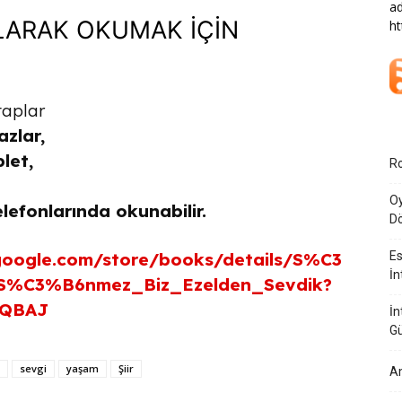
ad
OLARAK OKUMAK İÇİN
ht
taplar
azlar,
blet,
Ro
Oy
lefonlarında okunabilir.
Dö
.google.com/store/books/details/S%C3
Es
İn
%C3%B6nmez_Biz_Ezelden_Sevdik?
AQBAJ
İn
G
sevgi
yaşam
Şiir
Am