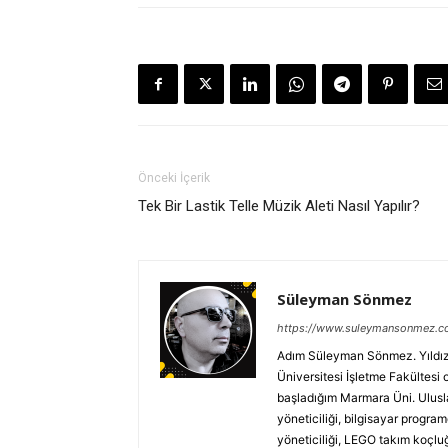
Önceki İçerik
Tek Bir Lastik Telle Müzik Aleti Nasıl Yapılır?
Süleyman Sönmez
https://www.suleymansonmez.
Adım Süleyman Sönmez. Yıldız T
Üniversitesi İşletme Fakültesi
başladığım Marmara Üni. Uluslar
yöneticiliği, bilgisayar programc
yöneticiliği, LEGO takım koçluğ