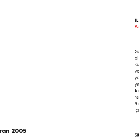
İ
Ya
Gü
ol
kü
v
yo
ya
bi
ra
9 
iç
ran 2005
Si