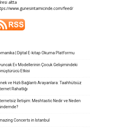
resi altta
tps://www.gunesintamicinde.com/feed/
manika | Dijital E-kitap Okuma Platformu
uncak Ev Modellerinin Çocuk Gelişimindeki
nüştürücü Etkisi
nek ve Hızlı Bağlantı Arayanlara: Taahhütsüz
ternet Rahatlığı
ternetsiz İletişim: Meshtastic Nedir ve Neden
ündemde?
azing Concerts in Istanbul