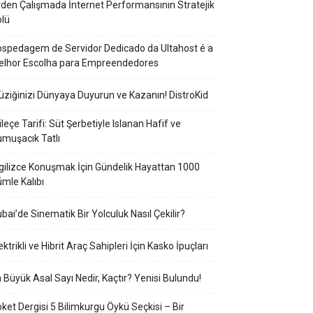
den Çalışmada İnternet Performansının Stratejik
lü
spedagem de Servidor Dedicado da Ultahost é a
elhor Escolha para Empreendedores
ziğinizi Dünyaya Duyurun ve Kazanın! DistroKid
ileçe Tarifi: Süt Şerbetiyle Islanan Hafif ve
muşacık Tatlı
gilizce Konuşmak İçin Gündelik Hayattan 1000
mle Kalıbı
bai’de Sinematik Bir Yolculuk Nasıl Çekilir?
ektrikli ve Hibrit Araç Sahipleri İçin Kasko İpuçları
 Büyük Asal Sayı Nedir, Kaçtır? Yenisi Bulundu!
ket Dergisi 5 Bilimkurgu Öykü Seçkisi – Bir