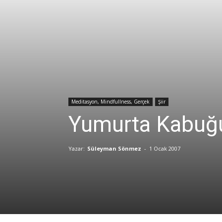
Meditasyon, Mindfullness, Gerçek
Şiir
Yumurta Kabuğu
Yazar:
Süleyman Sönmez
-
1 Ocak 2007