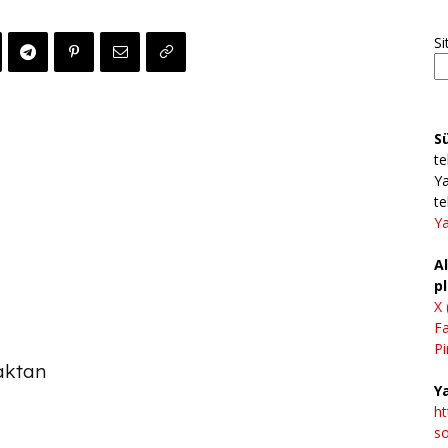
Si
S
te
Ya
te
Ya
Al
pl
X 
F
Pi
aktan
Ya
h
so