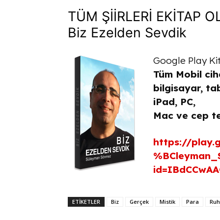
TÜM ŞİİRLERİ EKİTAP 
Biz Ezelden Sevdik
Google Play Ki
Tüm Mobil cih
bilgisayar, ta
iPad,
PC,
Mac ve cep te
https://play
%BCleyman_S
id=IBdCCwA
ETİKETLER
Biz
Gerçek
Mistik
Para
Ruh