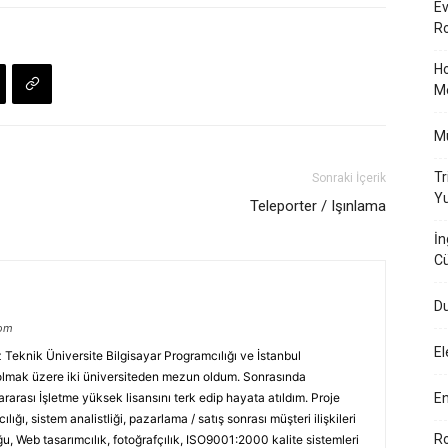
Ev
Ro
Ho
M
Mü
Tr
Sonraki İçerik
Yu
Teleporter / Işınlama
İn
Cü
Du
com
El
eknik Üniversite Bilgisayar Programcılığı ve İstanbul
 olmak üzere iki üniversiteden mezun oldum. Sonrasında
arası İşletme yüksek lisansını terk edip hayata atıldım. Proje
En
ılığı, sistem analistliği, pazarlama / satış sonrası müşteri ilişkileri
Ro
u, Web tasarımcılık, fotoğrafçılık, ISO9001:2000 kalite sistemleri