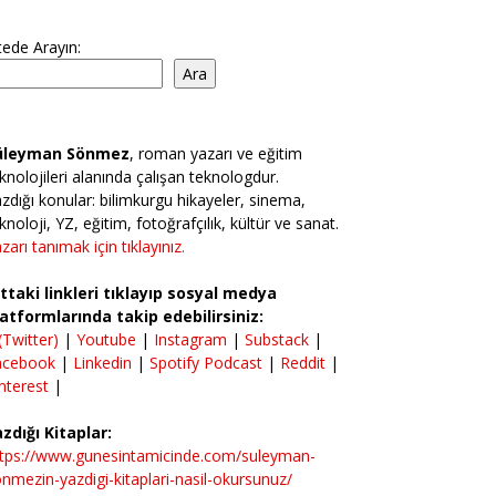
tede Arayın:
Ara
üleyman Sönmez
, roman yazarı ve eğitim
knolojileri alanında çalışan teknologdur.
zdığı konular: bilimkurgu hikayeler, sinema,
knoloji, YZ, eğitim, fotoğrafçılık, kültür ve sanat.
zarı tanımak için tıklayınız.
ttaki linkleri tıklayıp sosyal medya
atformlarında takip edebilirsiniz:
(Twitter)
|
Youtube
|
Instagram
|
Substack
|
acebook
|
Linkedin
|
Spotify Podcast
|
Reddit
|
nterest
|
zdığı Kitaplar:
ttps://www.gunesintamicinde.com/suleyman-
nmezin-yazdigi-kitaplari-nasil-okursunuz/