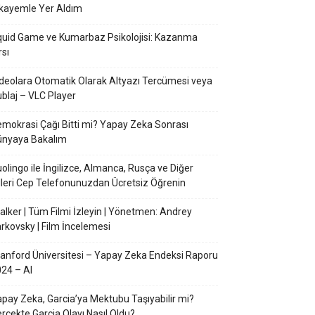
kayemle Yer Aldım
uid Game ve Kumarbaz Psikolojisi: Kazanma
rsı
deolara Otomatik Olarak Altyazı Tercümesi veya
blaj – VLC Player
mokrasi Çağı Bitti mi? Yapay Zeka Sonrası
ünyaya Bakalım
olingo ile İngilizce, Almanca, Rusça ve Diğer
lleri Cep Telefonunuzdan Ücretsiz Öğrenin
alker | Tüm Filmi İzleyin | Yönetmen: Andrey
rkovsky | Film İncelemesi
anford Üniversitesi – Yapay Zeka Endeksi Raporu
24 – AI
pay Zeka, Garcia’ya Mektubu Taşıyabilir mi?
rçekte Garcia Olayı Nasıl Oldu?