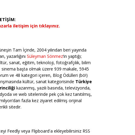
LETİŞİM:
zarla iletişim için tıklayınız.
neşin Tam İçinde, 2004 yılından beri yayında
an, yazarlığını
Süleyman Sönmez
‘in yaptığı;
ltür, sanat, eğitim, teknoloji, fotoğrafçılık, bilim
e sinema başta olmak üzere 939 makale, 5945
rum ve 48 kategori içeren, Blog Ödülleri (bö!)
rışmasında kültür, sanat kategorisinde
Türkiye
rinciliği
kazanmış, yazılı basında, televizyonda,
dyoda ve web sitelerinde pek çok kez tanıtılmış,
milyon’dan fazla kez ziyaret edilmiş orijinal
erikli sitedir.
teyi Feedly veya Flipboard'a ekleyebilirsiniz RSS