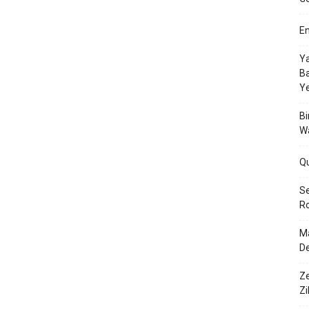
En
Ya
Ba
Y
Bi
W
Q
Se
Ro
Ma
De
Ze
Zi