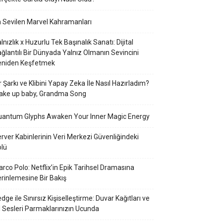
 Sevilen Marvel Kahramanları
lnızlık x Huzurlu Tek Başınalık Sanatı: Dijital
ğlantılı Bir Dünyada Yalnız Olmanın Sevincini
eniden Keşfetmek
r Şarkı ve Klibini Yapay Zeka İle Nasıl Hazırladım?
ake up baby, Grandma Song
uantum Glyphs Awaken Your Inner Magic Energy
rver Kabinlerinin Veri Merkezi Güvenliğindeki
lü
rco Polo: Netflix’in Epik Tarihsel Dramasına
rinlemesine Bir Bakış
dge ile Sınırsız Kişiselleştirme: Duvar Kağıtları ve
l Sesleri Parmaklarınızın Ucunda