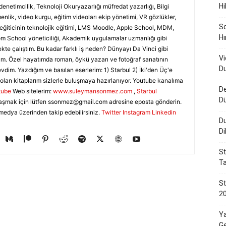
Hi
denetimcilik, Teknoloji Okuryazarlığı müfredat yazarlığı, Bilgi
nlik, video kurgu, eğitim videoları ekip yönetimi, VR gözlükler,
Sq
, eğiticinin teknolojik eğitimi, LMS Moodle, Apple School, MDM,
Hı
 School yöneticiliği, Akademik uygulamalar uzmanlığı gibi
ekte çalıştım. Bu kadar farklı iş neden? Dünyayı Da Vinci gibi
Vi
m. Özel hayatımda roman, öykü yazarı ve fotoğraf sanatının
Du
evdim. Yazdığım ve basılan eserlerim: 1) Starbul 2) İki'den Üç'e
olan kitaplarım sizlerle buluşmaya hazırlanıyor. Youtube kanalıma
De
tube
Web sitelerim:
www.suleymansonmez.com
,
Starbul
D
aşmak için lütfen
ssonmez@gmail.com
adresine eposta gönderin.
medya üzerinden takip edebilirsiniz.
Twitter
Instagram
Linkedin
Du
Di
St
Ta
St
20
Ya
Ge