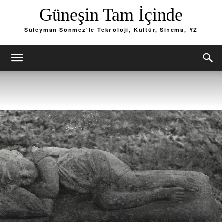
Güneşin Tam İçinde
Süleyman Sönmez'le Teknoloji, Kültür, Sinema, YZ