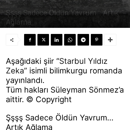
Şiir
Şşşş Sadece Öldün Yavrum… Artık
Ağlama
Yazar:
Süleyman Sönmez
-
14 Aralık 2016
Aşağıdaki şiir “
Starbul Yıldız
Zeka”
isimli bilimkurgu romanda
yayınlandı.
Tüm hakları Süleyman Sönmez’a
aittir. © Copyright
Şşşş Sadece Öldün Yavrum…
Artık Ağlama