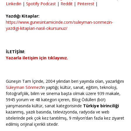
Linkedin
|
Spotify Podcast
|
Reddit
|
Pinterest
|
Yazdığı Kitaplar:
https://www.gunesintamicinde.com/suleyman-sonmezin-
yazdigi-kitaplari-nasil-okursunuz/
İLETİŞİM:
Yazarla iletişim için tıklayınız.
Güneşin Tam İçinde, 2004 yılından beri yayında olan, yazarlığını
Süleyman Sönmez
‘in yaptığı; kültür, sanat, eğitim, teknoloji,
fotoğrafçılık, bilim ve sinema başta olmak üzere 939 makale,
5945 yorum ve 48 kategori içeren, Blog Ödülleri (bö!)
yarışmasında kültür, sanat kategorisinde
Türkiye birinciliği
kazanmış, yazılı basında, televizyonda, radyoda ve web
sitelerinde pek çok kez tanıtılmış, 9 milyon’dan fazla kez ziyaret
edilmiş orijinal içerikli sitedir.