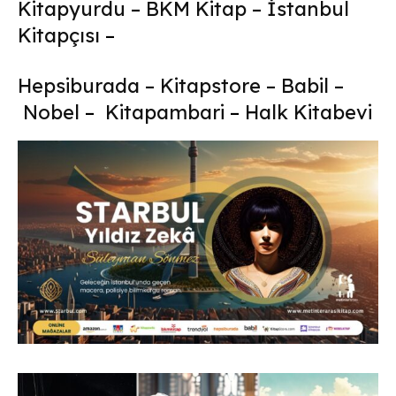
Kitapyurdu
–
BKM Kitap
–
İstanbul
Kitapçısı
–
Hepsiburada
–
Kitapstore
–
Babil
–
Nobel
–
Kitapambari
–
Halk Kitabevi