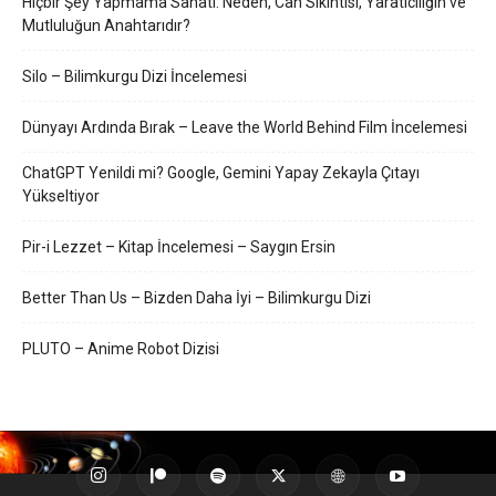
Hiçbir Şey Yapmama Sanatı: Neden, Can Sıkıntısı, Yaratıcılığın ve
Mutluluğun Anahtarıdır?
Silo – Bilimkurgu Dizi İncelemesi
Dünyayı Ardında Bırak – Leave the World Behind Film İncelemesi
ChatGPT Yenildi mi? Google, Gemini Yapay Zekayla Çıtayı
Yükseltiyor
Pir-i Lezzet – Kitap İncelemesi – Saygın Ersin
Better Than Us – Bizden Daha İyi – Bilimkurgu Dizi
PLUTO – Anime Robot Dizisi