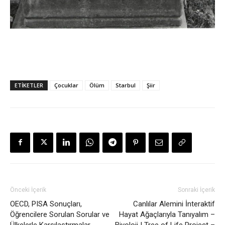
ETİKETLER
Çocuklar
Ölüm
Starbul
Şiir
Önceki İçerik
Sonraki İçerik
OECD, PISA Sonuçları,
Canlılar Alemini İnteraktif
Öğrencilere Sorulan Sorular ve
Hayat Ağaçlarıyla Tanıyalım –
Ülkelerle Karşılaştırmalar
Biyoloji | Tree of Life Project –