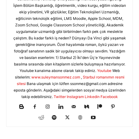
İşlem Bölüm Başkanlığı, öğretmenlik, video kurgu, eğitim videoları
ekip yönetimi, VR gözlükler, Eğitim Teknolojileri Uzmanlığı,
eğiticinin teknolojik eğitimi, LMS Moodle, Apple School, MDM,
Zoom School, Google Classroom School yöneticiliği, Akademik
uygulamalar uzmanlığı gibi birbirinden farklı pek çok meslekte
çalıştım. Bu kadar farklı iş neden? Dünyayı Da Vinci gibi yaşamak
gerektiğine inanıyorum. Özel hayatımda roman, öykü yazarı ve
fotoğraf sanatının sadık bir uygulayıcısı olmayı sevdim. Yazdığım
ve basılan eserlerim: 1) Starbul 2) İki'den Üç'e Yayınevinde
basılma sırasında olan kitaplarım sizlerle buluşmaya hazırlanıyor.
Youtube kanalıma abone olarak takip ediniz.
Youtube
Web
sitelerim:
www.suleymansonmez.com
,
Starbul romanımın resmi
sitesi
Bana ulaşmak için lütfen
ssonmez@gmail.com
adresine
eposta gönderin. Aşağıdaki simgelerden sosyal medya üzerinden
takip edebilirsiniz.
Twitter
Instagram
Linkedin
Facebook