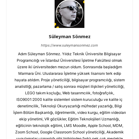
Süleyman Sönmez
https://www.suleymansonmez.com
Adım Süleyman Sönmez. Yıldız Teknik Üniversite Bilgisayar
Programcılığı ve İstanbul Üniversitesi İşletme Fakültesi olmak
üzere iki üniversiteden mezun oldum. Sonrasında başladığım
Marmara Üni. Uluslararası İşletme yüksek lisansını terk edip
hayata atıldım. Proje yöneticiliği, bilgisayar programcılığı, sistem
analistliği, pazarlama / satış sonrası müşteri ilişkileri yöneticiliği,
LEGO takım koçluğu, Web tasarımcılık, fotoğrafçılık,
ISO9001:2000 kalite sistemleri sistem kuruculuğu ve kalite iç
denetimcilik, Teknoloji Okuryazarlığı müfredat yazarlığı, Bilgi
İşlem Bölüm Başkanlığı, öğretmenlik, video kurgu, eğitim videoları
ekip yönetimi, VR gözlükler, Eğitim Teknolojileri Uzmanlığı,
eğiticinin teknolojik eğitimi, LMS Moodle, Apple School, MDM,
Zoom School, Google Classroom School yöneticiliği, Akademik
uygulamalar uzmanlığı gibi birbirinden farklı pek çok meslekte