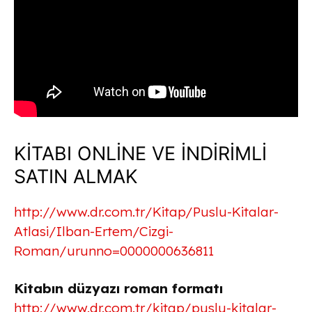
KİTABI ONLİNE VE İNDİRİMLİ
SATIN ALMAK
http://www.dr.com.tr/Kitap/Puslu-Kitalar-
Atlasi/Ilban-Ertem/Cizgi-
Roman/urunno=0000000636811
Kitabın düzyazı roman formatı
http://www.dr.com.tr/kitap/puslu-kitalar-