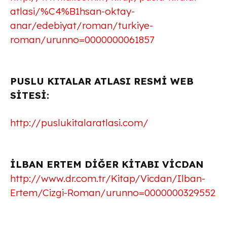
atlasi/%C4%B1hsan-oktay-
anar/edebiyat/roman/turkiye-
roman/urunno=0000000061857
PUSLU KITALAR ATLASI RESMİ WEB
SİTESİ:
http://puslukitalaratlasi.com/
İLBAN ERTEM DİĞER KİTABI VİCDAN
http://www.dr.com.tr/Kitap/Vicdan/Ilban-
Ertem/Cizgi-Roman/urunno=0000000329552