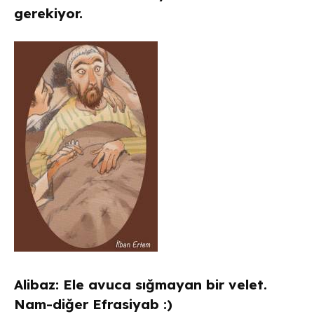
gerekiyor.
Alibaz: Ele avuca sığmayan bir velet.
Nam-diğer Efrasiyab :)