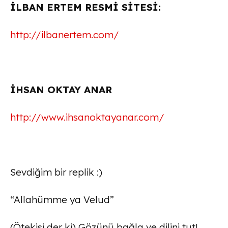
İLBAN ERTEM RESMİ SİTESİ:
http://ilbanertem.com/
İHSAN OKTAY ANAR
http://www.ihsanoktayanar.com/
Sevdiğim bir replik :)
“Allahümme ya Velud”
(Ötekisi der ki) Gözünü bağla ve dilini tut!