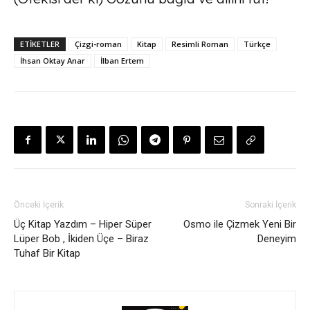
ETİKETLER
Çizgi-roman
Kitap
Resimli Roman
Türkçe
İhsan Oktay Anar
İlban Ertem
Önceki İçerik
Sonraki İçerik
Üç Kitap Yazdım – Hiper Süper
Osmo ile Çizmek Yeni Bir
Lüper Bob , İkiden Üçe – Biraz
Deneyim
Tuhaf Bir Kitap