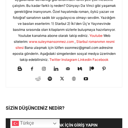
çalıştım. Bu kadar farklı iş neden? Dünyayı Da Vinci gibi yaşamak
gerektiğine inanıyorum. Özel hayatımda roman, öykü yazarı ve
fotoğraf sanatının sadık bir uygulayıcısı olmayı sevdim. Yazdığım
ve basılan eserlerim: 1) Starbul 2) İki'den Üç'e Yayınevinde
basılma sırasında olan kitaplarım sizlerle buluşmaya hazırlanıyor.
Youtube kanalıma abone olarak takip ediniz.
Youtube
Web
sitelerim:
www.suleymansonmez.com
,
Starbul romanımın resmi
sitesi
Bana ulaşmak için lütfen
ssonmez@gmail.com
adresine
eposta gönderin. Aşağıdaki simgelerden sosyal medya üzerinden
takip edebilirsiniz.
Twitter
Instagram
Linkedin
Facebook
SİZİN DÜŞÜNCENİZ NEDİR?
Türkçe
YORUM YAPMAK İÇIN GIRIŞ YAPIN