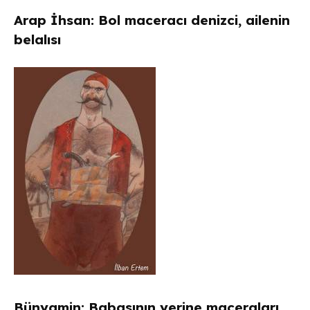
Arap İhsan: Bol maceracı denizci, ailenin
belalısı
Bünyamin: Babasının yerine maceraları