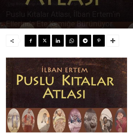
Çizgi Roman Manga Anime
Kitaplar-Yazarlar-Şairler
Puslu Kıtalar Atlası, İlban Ertem’in
Ellerinde Ete Kemiğe Bürünüyor
Yazar:
Süleyman Sönmez
-
17 Mart 2015