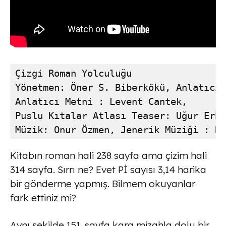
Çizgi Roman Yolculuğu 

Yönetmen: Öner S. Biberkökü, Anlatıcı 
Anlatıcı Metni : Levent Cantek, 

Puslu Kıtalar Atlası Teaser: Uğur Erba
Müzik: Onur Özmen, Jenerik Müziği : Be
Kitabın roman hali 238 sayfa ama çizim hali
314 sayfa. Sırrı ne? Evet Pİ sayısı 3,14 harika
bir gönderme yapmış. Bilmem okuyanlar
fark ettiniz mi?
Aynı şekilde 151. sayfa kara mizahla dolu bir