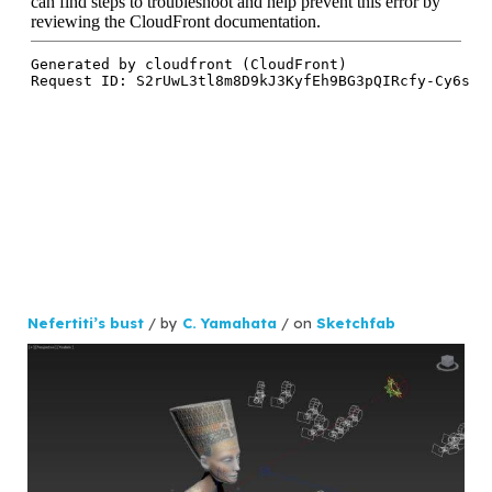
Nefertiti’s bust
/ by
C. Yamahata
/ on
Sketchfab