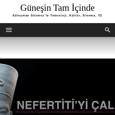
Güneşin Tam İçinde
Süleyman Sönmez'le Teknoloji, Kültür, Sinema, YZ
Kültür ve Sanat
3D Yazıcı ve 3D Tasarım
Eğitim Teknolojileri
Maker / Mucit
Nefertiti’yi Çalmak! Sanat İçin 3D