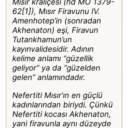
Mısır kraliçesi (hd MÖ 1379-
62[1]), Mısır Firavunu IV.
Amenhotep’in (sonradan
Akhenaton) eşi, Firavun
Tutankhamun’un
kayınvalidesidir. Adının
kelime anlamı “güzellik
geliyor” ya da “güzelden
gelen” anlamındadır.
Nefertiti Mısır’ın en güçlü
kadınlarından biriydi. Çünkü
Nefertiti kocası Akhenaton,
yani firavunla aynı düzeyde