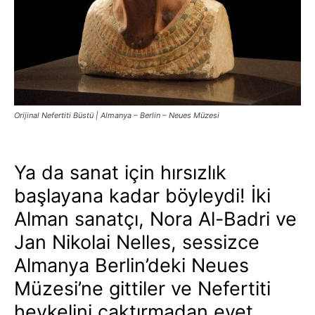
Orijinal Nefertiti Büstü | Almanya – Berlin – Neues Müzesi
Ya da sanat için hırsızlık
başlayana kadar böyleydi! İki
Alman sanatçı, Nora Al-Badri ve
Jan Nikolai Nelles, sessizce
Almanya Berlin’deki Neues
Müzesi’ne gittiler ve Nefertiti
heykelini çaktırmadan evet