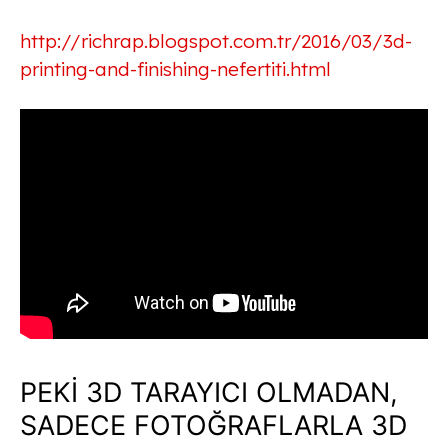
http://richrap.blogspot.com.tr/2016/03/3d-
printing-and-finishing-nefertiti.html
PEKİ 3D TARAYICI OLMADAN,
SADECE FOTOĞRAFLARLA 3D