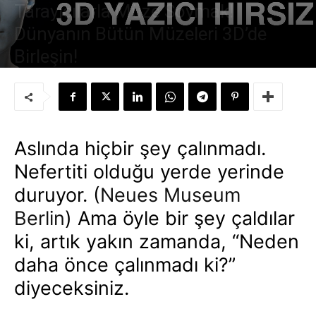
Tarayıcılarla Müze Soymak!
Dünyanın Bütün Müzeleri 3D’de
Birleşin!
Yazar:
Süleyman Sönmez
-
8 Mart 2016
Aslında hiçbir şey çalınmadı.
Nefertiti olduğu yerde yerinde
duruyor. (
Neues Museum
Berlin
) Ama öyle bir şey çaldılar
ki, artık yakın zamanda, “Neden
daha önce çalınmadı ki?”
diyeceksiniz.