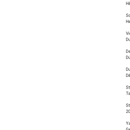
Hi
Sq
Hı
Vi
Du
De
D
Du
Di
St
Ta
St
20
Ya
Ge