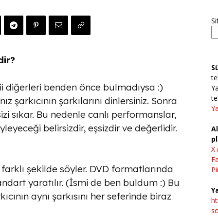
Si
ir?
S
te
i diğerleri benden önce bulmadıysa :)
Ya
te
ız şarkıcının şarkılarını dinlersiniz. Sonra
Ya
sizi sıkar. Bu nedenle canlı performanslar,
yleyeceği belirsizdir, eşsizdir ve değerlidir.
Al
pl
X 
F
 farklı şekilde söyler. DVD formatlarında
Pi
andart yaratılır. (İsmi de ben buldum :) Bu
Ya
rkıcının aynı şarkısını her seferinde biraz
h
so