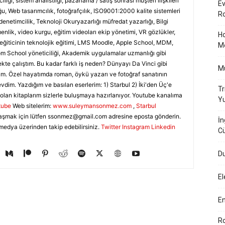
ılığı, sistem analistliği, pazarlama / satış sonrası müşteri ilişkileri
Ev
u, Web tasarımcılık, fotoğrafçılık, ISO9001:2000 kalite sistemleri
Ro
denetimcilik, Teknoloji Okuryazarlığı müfredat yazarlığı, Bilgi
nlik, video kurgu, eğitim videoları ekip yönetimi, VR gözlükler,
Ho
, eğiticinin teknolojik eğitimi, LMS Moodle, Apple School, MDM,
M
 School yöneticiliği, Akademik uygulamalar uzmanlığı gibi
ekte çalıştım. Bu kadar farklı iş neden? Dünyayı Da Vinci gibi
Mü
m. Özel hayatımda roman, öykü yazarı ve fotoğraf sanatının
evdim. Yazdığım ve basılan eserlerim: 1) Starbul 2) İki'den Üç'e
Tr
olan kitaplarım sizlerle buluşmaya hazırlanıyor. Youtube kanalıma
Yu
tube
Web sitelerim:
www.suleymansonmez.com
,
Starbul
aşmak için lütfen
ssonmez@gmail.com
adresine eposta gönderin.
İn
medya üzerinden takip edebilirsiniz.
Twitter
Instagram
Linkedin
Cü
Du
El
En
Ro