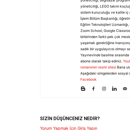
yöneticiliği, bilgisayar programc
yöneticiliği, LEGO takım koçluğ
sistem kuruculuğu ve kalite iç 
İşlem Bölüm Başkanlığı, öğretme
Eğitim Teknolojileri Uzmanlığı
Zoom School, Google Classroom
birbirinden farklı pek çok mesl
yaşamak gerektiğine inanıyoru
sadık bir uygulayıcısı olmayı s
Yayınevinde basılma sırasında 
abone olarak takip ediniz.
You
romanımın resmi sitesi
Bana ul
Aşağıdaki simgelerden sosyal 
Facebook
SİZİN DÜŞÜNCENİZ NEDİR?
Yorum Yapmak İçin Giriş Yapın