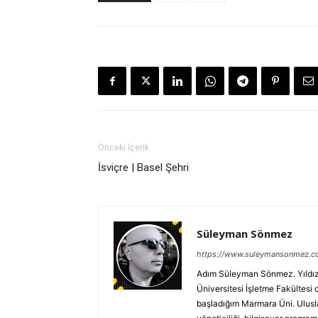
Önceki İçerik
İsviçre | Basel Şehri
Süleyman Sönmez
https://www.suleymansonmez.
Adım Süleyman Sönmez. Yıldız T
Üniversitesi İşletme Fakültesi
başladığım Marmara Üni. Uluslar