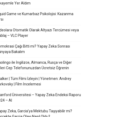
kayemle Yer Aldım
uid Game ve Kumarbaz Psikolojisi: Kazanma
rsı
deolara Otomatik Olarak Altyazı Tercümesi veya
blaj – VLC Player
mokrasi Çağı Bitti mi? Yapay Zeka Sonrası
ünyaya Bakalım
olingo ile İngilizce, Almanca, Rusça ve Diğer
lleri Cep Telefonunuzdan Ücretsiz Öğrenin
alker | Tüm Filmi İzleyin | Yönetmen: Andrey
rkovsky | Film İncelemesi
anford Üniversitesi – Yapay Zeka Endeksi Raporu
24 – AI
pay Zeka, Garcia’ya Mektubu Taşıyabilir mi?
rçekte Garcia Olayı Nasıl Oldu?