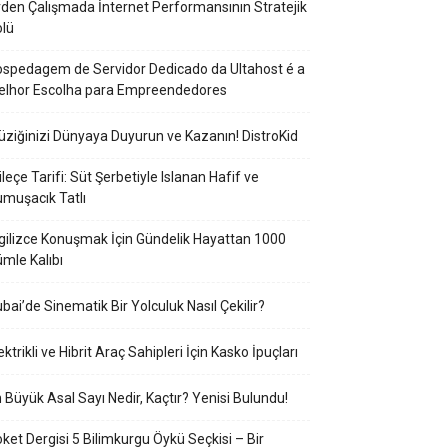
den Çalışmada İnternet Performansının Stratejik
lü
spedagem de Servidor Dedicado da Ultahost é a
elhor Escolha para Empreendedores
ziğinizi Dünyaya Duyurun ve Kazanın! DistroKid
ileçe Tarifi: Süt Şerbetiyle Islanan Hafif ve
muşacık Tatlı
gilizce Konuşmak İçin Gündelik Hayattan 1000
mle Kalıbı
bai’de Sinematik Bir Yolculuk Nasıl Çekilir?
ektrikli ve Hibrit Araç Sahipleri İçin Kasko İpuçları
 Büyük Asal Sayı Nedir, Kaçtır? Yenisi Bulundu!
ket Dergisi 5 Bilimkurgu Öykü Seçkisi – Bir