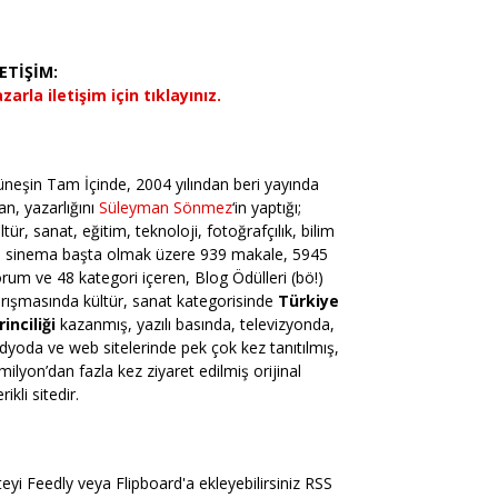
LETİŞİM:
zarla iletişim için tıklayınız.
neşin Tam İçinde, 2004 yılından beri yayında
an, yazarlığını
Süleyman Sönmez
‘in yaptığı;
ltür, sanat, eğitim, teknoloji, fotoğrafçılık, bilim
e sinema başta olmak üzere 939 makale, 5945
rum ve 48 kategori içeren, Blog Ödülleri (bö!)
rışmasında kültür, sanat kategorisinde
Türkiye
rinciliği
kazanmış, yazılı basında, televizyonda,
dyoda ve web sitelerinde pek çok kez tanıtılmış,
milyon’dan fazla kez ziyaret edilmiş orijinal
erikli sitedir.
teyi Feedly veya Flipboard'a ekleyebilirsiniz RSS