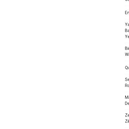
En
Ya
Ba
Y
Bi
W
Q
Se
Ro
Ma
De
Ze
Zi