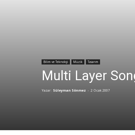
Bilim ve Teknoloji
Müzik
Tasarım
Multi Layer Son
Yazar:
Süleyman Sönmez
-
2 Ocak 2007