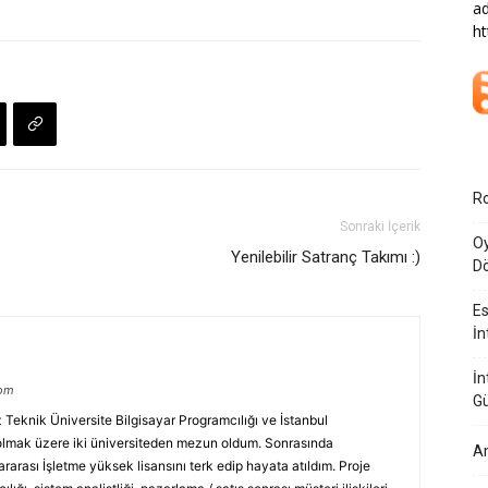
ad
ht
Ro
Sonraki İçerik
Oy
Yenilebilir Satranç Takımı :)
Dö
Es
İn
İn
com
G
eknik Üniversite Bilgisayar Programcılığı ve İstanbul
 olmak üzere iki üniversiteden mezun oldum. Sonrasında
Am
arası İşletme yüksek lisansını terk edip hayata atıldım. Proje