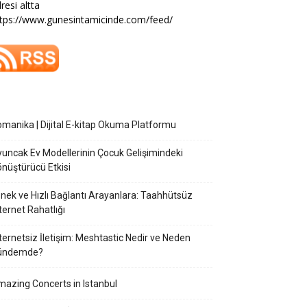
resi altta
tps://www.gunesintamicinde.com/feed/
manika | Dijital E-kitap Okuma Platformu
uncak Ev Modellerinin Çocuk Gelişimindeki
nüştürücü Etkisi
nek ve Hızlı Bağlantı Arayanlara: Taahhütsüz
ternet Rahatlığı
ternetsiz İletişim: Meshtastic Nedir ve Neden
ündemde?
azing Concerts in Istanbul