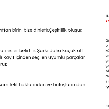
İ
Ya
tan birini bize dinletir.Çeşitlilik oluşur.
Gü
ol
arı esler belirtilir. Şarkı daha küçük alt
kü
v
lı kayıt içinden seçilen uyumlu parçalar
yo
rur.
ya
bi
ra
9 
sam telif haklarından ve buluşlarımdan
iç
Si