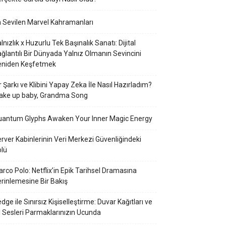
 Sevilen Marvel Kahramanları
lnızlık x Huzurlu Tek Başınalık Sanatı: Dijital
ğlantılı Bir Dünyada Yalnız Olmanın Sevincini
eniden Keşfetmek
r Şarkı ve Klibini Yapay Zeka İle Nasıl Hazırladım?
ake up baby, Grandma Song
uantum Glyphs Awaken Your Inner Magic Energy
rver Kabinlerinin Veri Merkezi Güvenliğindeki
lü
rco Polo: Netflix’in Epik Tarihsel Dramasına
rinlemesine Bir Bakış
dge ile Sınırsız Kişiselleştirme: Duvar Kağıtları ve
l Sesleri Parmaklarınızın Ucunda