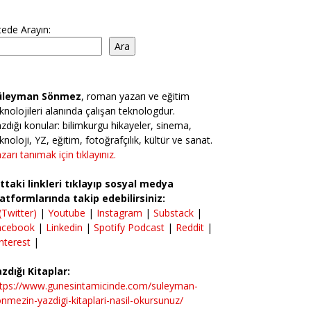
tede Arayın:
Ara
üleyman Sönmez
, roman yazarı ve eğitim
knolojileri alanında çalışan teknologdur.
zdığı konular: bilimkurgu hikayeler, sinema,
knoloji, YZ, eğitim, fotoğrafçılık, kültür ve sanat.
zarı tanımak için tıklayınız.
ttaki linkleri tıklayıp sosyal medya
atformlarında takip edebilirsiniz:
(Twitter)
|
Youtube
|
Instagram
|
Substack
|
acebook
|
Linkedin
|
Spotify Podcast
|
Reddit
|
nterest
|
zdığı Kitaplar:
ttps://www.gunesintamicinde.com/suleyman-
nmezin-yazdigi-kitaplari-nasil-okursunuz/