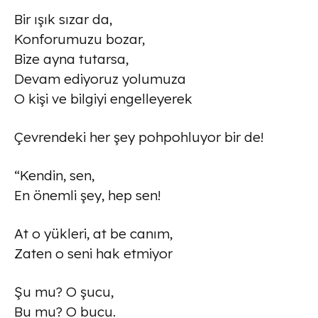
Bir ışık sızar da,
Konforumuzu bozar,
Bize ayna tutarsa,
Devam ediyoruz yolumuza
O kişi ve bilgiyi engelleyerek
Ç
evrendeki her şey pohpohluyor bir de!
“Kendin, sen,
En önemli şey, hep sen!
At o yükleri, at be canım,
Zaten o seni hak etmiyor
Şu mu? O şucu,
Bu mu? O bucu.