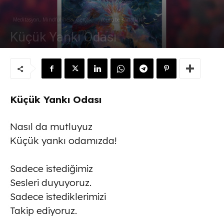
Meditasyon, Mindfullness, Gerçek
Youtube Kanalları
Küçük Yankı Odası
Yazar:
Süleyman Sönmez
-
29 Nisan 2022
Küçük Yankı Odası
Nasıl da mutluyuz
Küçük yankı odamızda!
Sadece istediğimiz
Sesleri duyuyoruz.
Sadece istediklerimizi
Takip ediyoruz.