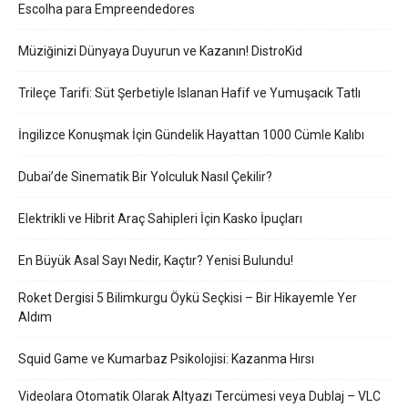
Escolha para Empreendedores
Müziğinizi Dünyaya Duyurun ve Kazanın! DistroKid
Trileçe Tarifi: Süt Şerbetiyle Islanan Hafif ve Yumuşacık Tatlı
İngilizce Konuşmak İçin Gündelik Hayattan 1000 Cümle Kalıbı
Dubai’de Sinematik Bir Yolculuk Nasıl Çekilir?
Elektrikli ve Hibrit Araç Sahipleri İçin Kasko İpuçları
En Büyük Asal Sayı Nedir, Kaçtır? Yenisi Bulundu!
Roket Dergisi 5 Bilimkurgu Öykü Seçkisi – Bir Hikayemle Yer
Aldım
Squid Game ve Kumarbaz Psikolojisi: Kazanma Hırsı
Videolara Otomatik Olarak Altyazı Tercümesi veya Dublaj – VLC