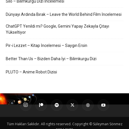
Silo – Bilimkurgu Dizi İncelemesi
Dünyayı Ardında Bırak – Leave the World Behind Film İncelemesi
ChatGPT Yenildi mi? Google, Gemini Yapay Zekayla Çıtayı
Yükseltiyor
Pir-i Lezzet – Kitap İncelemesi – Saygın Ersin
Better Than Us – Bizden Daha İyi – Bilimkurgu Dizi
PLUTO – Anime Robot Dizisi
Tüm Hakları Saklıdır. All rights reserved. Copyright © Süleyman Sönmez