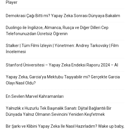
Player
Demokrasi Çağı Bitti mi? Yapay Zeka Sonrası Dünyaya Bakalım
Duolingo ile İngilizce, Almanca, Rusça ve Diğer Dilleri Cep
Telefonunuzdan Ücretsiz Öğrenin
Stalker | Tüm Filmi İzleyin | Yönetmen: Andrey Tarkovsky | Film
İncelemesi
Stanford Üniversitesi – Yapay Zeka Endeksi Raporu 2024 – AI
Yapay Zeka, Garcia’ya Mektubu Taşıyabilir mi? Gerçekte Garcia
Olayı Nasıl Oldu?
En Sevilen Marvel Kahramanları
Yalnızlık x Huzurlu Tek Başınalık Sanatı: Dijital Bağlantılı Bir
Dünyada Yalnız Olmanın Sevincini Yeniden Keşfetmek
Bir Şarkı ve Klibini Yapay Zeka İle Nasıl Hazırladım? Wake up baby,