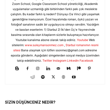
Zoom School, Google Classroom School yöneticiliği, Akademik
uygulamalar uzmanlığı gibi birbirinden farklı pek çok meslekte
çalıştım. Bu kadar farklı iş neden? Dünyayı Da Vinci gibi yaşamak
gerektiğine inanıyorum. Özel hayatımda roman, öykü yazarı ve
fotoğraf sanatının sadık bir uygulayıcısı olmayı sevdim. Yazdığım
ve basılan eserlerim: 1) Starbul 2) İki'den Üç'e Yayınevinde
basılma sırasında olan kitaplarım sizlerle buluşmaya hazırlanıyor.
Youtube kanalıma abone olarak takip ediniz.
Youtube
Web
sitelerim:
www.suleymansonmez.com
,
Starbul romanımın resmi
sitesi
Bana ulaşmak için lütfen
ssonmez@gmail.com
adresine
eposta gönderin. Aşağıdaki simgelerden sosyal medya üzerinden
takip edebilirsiniz.
Twitter
Instagram
Linkedin
Facebook
SİZİN DÜŞÜNCENİZ NEDİR?