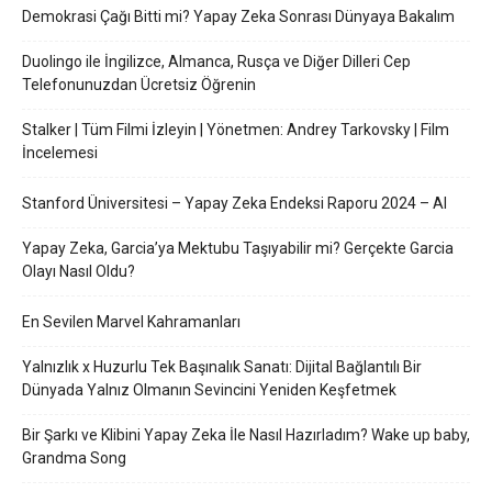
Demokrasi Çağı Bitti mi? Yapay Zeka Sonrası Dünyaya Bakalım
Duolingo ile İngilizce, Almanca, Rusça ve Diğer Dilleri Cep
Telefonunuzdan Ücretsiz Öğrenin
Stalker | Tüm Filmi İzleyin | Yönetmen: Andrey Tarkovsky | Film
İncelemesi
Stanford Üniversitesi – Yapay Zeka Endeksi Raporu 2024 – AI
Yapay Zeka, Garcia’ya Mektubu Taşıyabilir mi? Gerçekte Garcia
Olayı Nasıl Oldu?
En Sevilen Marvel Kahramanları
Yalnızlık x Huzurlu Tek Başınalık Sanatı: Dijital Bağlantılı Bir
Dünyada Yalnız Olmanın Sevincini Yeniden Keşfetmek
Bir Şarkı ve Klibini Yapay Zeka İle Nasıl Hazırladım? Wake up baby,
Grandma Song