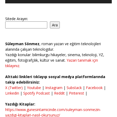
Sitede Arayın:
Ara
Süleyman Sönmez
, roman yazarı ve eğitim teknolojileri
alanında çalışan teknologdur.
Yazdığı konular: bilimkurgu hikayeler, sinema, teknoloji, YZ,
eğitim, fotoğrafçılık, kültür ve sanat.
Yazarı tanımak için
tıklayınız.
Alttaki linkleri tıklayıp sosyal medya platformlarında
takip edebilirsiniz:
X (Twitter)
|
Youtube
|
Instagram
|
Substack
|
Facebook
|
Linkedin
|
Spotify Podcast
|
Reddit
|
Pinterest
|
Yazdığı Kitaplar:
https://www.gunesintamicinde.com/suleyman-sonmezin-
yazdigi-kitaplari-nasil-okursunuz/