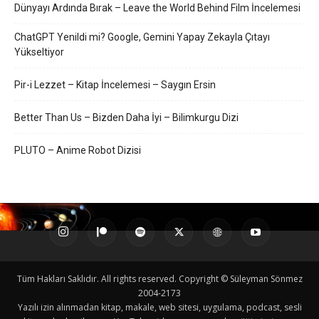
Dünyayı Ardında Bırak – Leave the World Behind Film İncelemesi
ChatGPT Yenildi mi? Google, Gemini Yapay Zekayla Çıtayı
Yükseltiyor
Pir-i Lezzet – Kitap İncelemesi – Saygın Ersin
Better Than Us – Bizden Daha İyi – Bilimkurgu Dizi
PLUTO – Anime Robot Dizisi
Tüm Hakları Saklıdır. All rights reserved. Copyright © Süleyman Sönmez
2004-2173
Yazılı izin alınmadan kitap, makale, web sitesi, uygulama, podcast, sesli