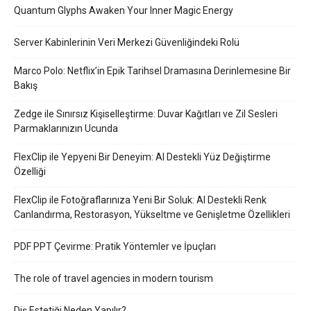
Quantum Glyphs Awaken Your Inner Magic Energy
Server Kabinlerinin Veri Merkezi Güvenliğindeki Rolü
Marco Polo: Netflix’in Epik Tarihsel Dramasına Derinlemesine Bir
Bakış
Zedge ile Sınırsız Kişiselleştirme: Duvar Kağıtları ve Zil Sesleri
Parmaklarınızın Ucunda
FlexClip ile Yepyeni Bir Deneyim: AI Destekli Yüz Değiştirme
Özelliği
FlexClip ile Fotoğraflarınıza Yeni Bir Soluk: AI Destekli Renk
Canlandırma, Restorasyon, Yükseltme ve Genişletme Özellikleri
PDF PPT Çevirme: Pratik Yöntemler ve İpuçları
The role of travel agencies in modern tourism
Diş Estetiği Neden Yapılır?