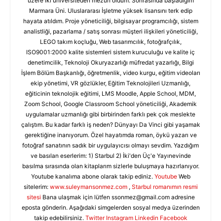
üzere iki üniversiteden mezun oldum. Sonrasında başladığım
Marmara Üni. Uluslararası İşletme yüksek lisansını terk edip
hayata atıldım. Proje yöneticiliği, bilgisayar programcılığı, sistem
analistliği, pazarlama / satış sonrası müşteri ilişkileri yöneticiliği,
LEGO takım koçluğu, Web tasarımcılık, fotoğrafçılık,
ISO9001:2000 kalite sistemleri sistem kuruculuğu ve kalite iç
denetimcilik, Teknoloji Okuryazarlığı müfredat yazarlığı, Bilgi
İşlem Bölüm Başkanlığı, öğretmenlik, video kurgu, eğitim videoları
ekip yönetimi, VR gözlükler, Eğitim Teknolojileri Uzmanlığı,
eğiticinin teknolojik eğitimi, LMS Moodle, Apple School, MDM,
Zoom School, Google Classroom School yöneticiliği, Akademik
uygulamalar uzmanlığı gibi birbirinden farklı pek çok meslekte
çalıştım. Bu kadar farklı iş neden? Dünyayı Da Vinci gibi yaşamak
gerektiğine inanıyorum. Özel hayatımda roman, öykü yazarı ve
fotoğraf sanatının sadık bir uygulayıcısı olmayı sevdim. Yazdığım
ve basılan eserlerim: 1) Starbul 2) İki'den Üç'e Yayınevinde
basılma sırasında olan kitaplarım sizlerle buluşmaya hazırlanıyor.
Youtube kanalıma abone olarak takip ediniz.
Youtube
Web
sitelerim:
www.suleymansonmez.com
,
Starbul romanımın resmi
sitesi
Bana ulaşmak için lütfen
ssonmez@gmail.com
adresine
eposta gönderin. Aşağıdaki simgelerden sosyal medya üzerinden
takip edebilirsiniz.
Twitter
Instagram
Linkedin
Facebook