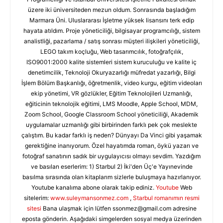
üzere iki üniversiteden mezun oldum. Sonrasında başladığım
Marmara Üni. Uluslararası İşletme yüksek lisansını terk edip
hayata atıldım. Proje yöneticiliği, bilgisayar programcılığı, sistem
analistliği, pazarlama / satış sonrası müşteri ilişkileri yöneticiliği,
LEGO takım koçluğu, Web tasarımcılık, fotoğrafçılık,
ISO9001:2000 kalite sistemleri sistem kuruculuğu ve kalite iç
denetimcilik, Teknoloji Okuryazarlığı müfredat yazarlığı, Bilgi
İşlem Bölüm Başkanlığı, öğretmenlik, video kurgu, eğitim videoları
ekip yönetimi, VR gözlükler, Eğitim Teknolojileri Uzmanlığı,
eğiticinin teknolojik eğitimi, LMS Moodle, Apple School, MDM,
Zoom School, Google Classroom School yöneticiliği, Akademik
uygulamalar uzmanlığı gibi birbirinden farklı pek çok meslekte
çalıştım. Bu kadar farklı iş neden? Dünyayı Da Vinci gibi yaşamak
gerektiğine inanıyorum. Özel hayatımda roman, öykü yazarı ve
fotoğraf sanatının sadık bir uygulayıcısı olmayı sevdim. Yazdığım
ve basılan eserlerim: 1) Starbul 2) İki'den Üç'e Yayınevinde
basılma sırasında olan kitaplarım sizlerle buluşmaya hazırlanıyor.
Youtube kanalıma abone olarak takip ediniz.
Youtube
Web
sitelerim:
www.suleymansonmez.com
,
Starbul romanımın resmi
sitesi
Bana ulaşmak için lütfen
ssonmez@gmail.com
adresine
eposta gönderin. Aşağıdaki simgelerden sosyal medya üzerinden