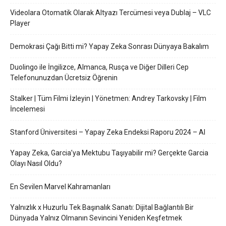
Videolara Otomatik Olarak Altyazı Tercümesi veya Dublaj – VLC
Player
Demokrasi Çağı Bitti mi? Yapay Zeka Sonrası Dünyaya Bakalım
Duolingo ile İngilizce, Almanca, Rusça ve Diğer Dilleri Cep
Telefonunuzdan Ücretsiz Öğrenin
Stalker | Tüm Filmi İzleyin | Yönetmen: Andrey Tarkovsky | Film
İncelemesi
Stanford Üniversitesi – Yapay Zeka Endeksi Raporu 2024 – AI
Yapay Zeka, Garcia’ya Mektubu Taşıyabilir mi? Gerçekte Garcia
Olayı Nasıl Oldu?
En Sevilen Marvel Kahramanları
Yalnızlık x Huzurlu Tek Başınalık Sanatı: Dijital Bağlantılı Bir
Dünyada Yalnız Olmanın Sevincini Yeniden Keşfetmek