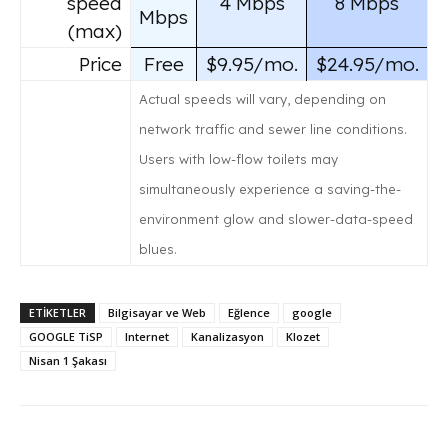
speed
4 Mbps
8 Mbps
Mbps
(max)
Price
Free
$9.95/mo.
$24.95/mo.
Actual speeds will vary, depending on
network traffic and sewer line conditions.
Users with low-flow toilets may
simultaneously experience a saving-the-
environment glow and slower-data-speed
blues.
ETİKETLER
Bilgisayar ve Web
Eğlence
google
GOOGLE TiSP
Internet
Kanalizasyon
Klozet
Nisan 1 Şakası