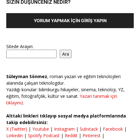
SİZİN DÜŞÜNCENİZ NEDİR?
YORUM YAPMAK İÇIN GIRIŞ YAPIN
Sitede Arayın:
Ara
Süleyman Sönmez
, roman yazarı ve eğitim teknolojileri
alanında çalışan teknologdur.
Yazdığı konular: bilimkurgu hikayeler, sinema, teknoloji, YZ,
eğitim, fotoğrafçılık, kültür ve sanat.
Yazarı tanımak için
tıklayınız.
Alttaki linkleri tıklayıp sosyal medya platformlarında
takip edebilirsiniz:
X (Twitter)
|
Youtube
|
Instagram
|
Substack
|
Facebook
|
Linkedin
|
Spotify Podcast
|
Reddit
|
Pinterest
|