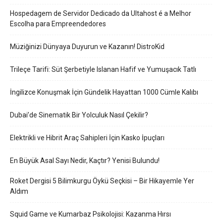
Hospedagem de Servidor Dedicado da Ultahost é a Melhor
Escolha para Empreendedores
Müziğinizi Dünyaya Duyurun ve Kazanın! DistroKid
Trileçe Tarifi: Süt Şerbetiyle Islanan Hafif ve Yumuşacık Tatlı
İngilizce Konuşmak İçin Gündelik Hayattan 1000 Cümle Kalıbı
Dubai’de Sinematik Bir Yolculuk Nasıl Çekilir?
Elektrikli ve Hibrit Araç Sahipleri İçin Kasko İpuçları
En Büyük Asal Sayı Nedir, Kaçtır? Yenisi Bulundu!
Roket Dergisi 5 Bilimkurgu Öykü Seçkisi – Bir Hikayemle Yer
Aldım
Squid Game ve Kumarbaz Psikolojisi: Kazanma Hırsı