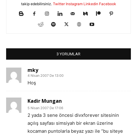
takip edebilirsiniz.
Twitter
Instagram
Linkedin
Facebook
3 YORUMLAR
mky
4 Nisan 2007 De 13:00
Hoş
Kadir Mungan
5 Nisan 2007 De 17:06
2 yada 3 sene öncesi divxforever sitesinin
açılış sayfası simsiyah bir ekran üzerine
kocaman puntolarla beyaz yazı ile “bu siteye