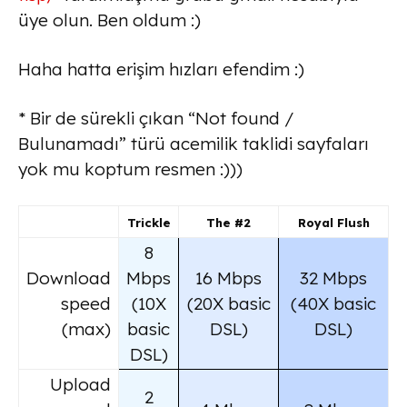
üye olun. Ben oldum :)
Haha hatta erişim hızları efendim :)
* Bir de sürekli çıkan “Not found /
Bulunamadı” türü acemilik taklidi sayfaları
yok mu koptum resmen :)))
Trickle
The #2
Royal Flush
8
Download
Mbps
16 Mbps
32 Mbps
speed
(10X
(20X basic
(40X basic
(max)
basic
DSL)
DSL)
DSL)
Upload
2