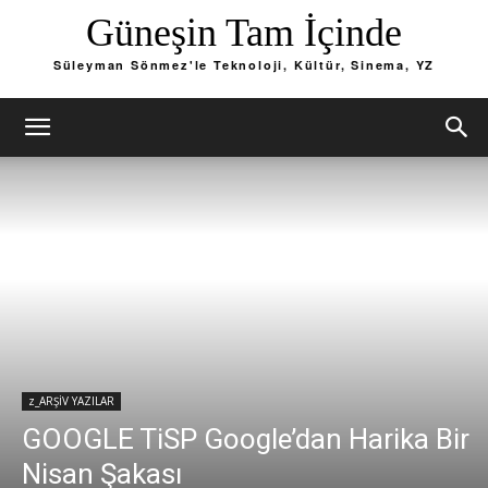
Güneşin Tam İçinde
Süleyman Sönmez'le Teknoloji, Kültür, Sinema, YZ
z_ARŞİV YAZILAR
GOOGLE TiSP Google’dan Harika Bir
Nisan Şakası