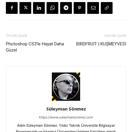
Önceki İçerik
Sonraki İçerik
Photoshop CS3’le Hayat Daha
BIRDFRUIT | KUŞMEYVESİ
Güzel
Süleyman Sönmez
https://www.suleymansonmez.com
Adım Süleyman Sönmez. Yıldız Teknik Üniversite Bilgisayar
Programcılığı ve İstanbul Üniversitesi İşletme Fakültesi olmak