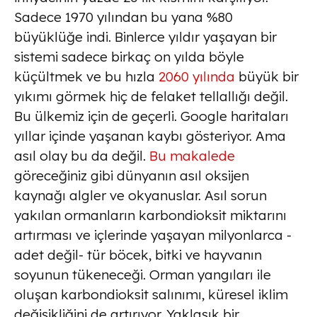
Sadece 1970 yılından bu yana %80
büyüklüğe indi. Binlerce yıldır yaşayan bir
sistemi sadece birkaç on yılda böyle
küçültmek ve bu hızla
2060 yılında
büyük bir
yıkımı görmek hiç de felaket tellallığı değil.
Bu ülkemiz için de geçerli. Google haritaları
yıllar içinde yaşanan kaybı gösteriyor. Ama
asıl olay bu da değil.
Bu makalede
göreceğiniz gibi dünyanın asıl oksijen
kaynağı algler ve okyanuslar. Asıl sorun
yakılan ormanların karbondioksit miktarını
artırması ve içlerinde yaşayan milyonlarca -
adet değil- tür böcek, bitki ve hayvanın
soyunun tükeneceği. Orman yangıları ile
oluşan karbondioksit salınımı, küresel iklim
değişikliğini de artırıyor. Yaklaşık bir