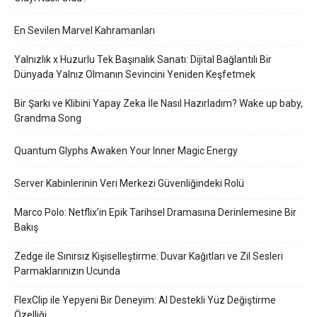
En Sevilen Marvel Kahramanları
Yalnızlık x Huzurlu Tek Başınalık Sanatı: Dijital Bağlantılı Bir
Dünyada Yalnız Olmanın Sevincini Yeniden Keşfetmek
Bir Şarkı ve Klibini Yapay Zeka İle Nasıl Hazırladım? Wake up baby,
Grandma Song
Quantum Glyphs Awaken Your Inner Magic Energy
Server Kabinlerinin Veri Merkezi Güvenliğindeki Rolü
Marco Polo: Netflix’in Epik Tarihsel Dramasına Derinlemesine Bir
Bakış
Zedge ile Sınırsız Kişiselleştirme: Duvar Kağıtları ve Zil Sesleri
Parmaklarınızın Ucunda
FlexClip ile Yepyeni Bir Deneyim: AI Destekli Yüz Değiştirme
Özelliği