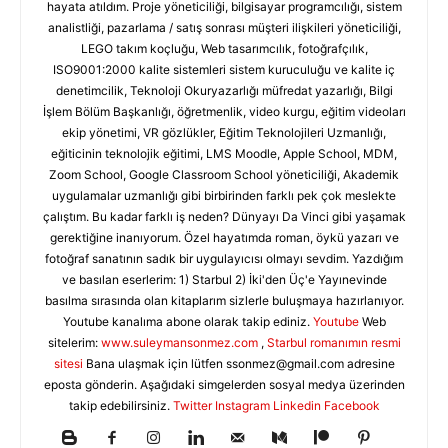
hayata atıldım. Proje yöneticiliği, bilgisayar programcılığı, sistem
analistliği, pazarlama / satış sonrası müşteri ilişkileri yöneticiliği,
LEGO takım koçluğu, Web tasarımcılık, fotoğrafçılık,
ISO9001:2000 kalite sistemleri sistem kuruculuğu ve kalite iç
denetimcilik, Teknoloji Okuryazarlığı müfredat yazarlığı, Bilgi
İşlem Bölüm Başkanlığı, öğretmenlik, video kurgu, eğitim videoları
ekip yönetimi, VR gözlükler, Eğitim Teknolojileri Uzmanlığı,
eğiticinin teknolojik eğitimi, LMS Moodle, Apple School, MDM,
Zoom School, Google Classroom School yöneticiliği, Akademik
uygulamalar uzmanlığı gibi birbirinden farklı pek çok meslekte
çalıştım. Bu kadar farklı iş neden? Dünyayı Da Vinci gibi yaşamak
gerektiğine inanıyorum. Özel hayatımda roman, öykü yazarı ve
fotoğraf sanatının sadık bir uygulayıcısı olmayı sevdim. Yazdığım
ve basılan eserlerim: 1) Starbul 2) İki'den Üç'e Yayınevinde
basılma sırasında olan kitaplarım sizlerle buluşmaya hazırlanıyor.
Youtube kanalıma abone olarak takip ediniz.
Youtube
Web
sitelerim:
www.suleymansonmez.com
,
Starbul romanımın resmi
sitesi
Bana ulaşmak için lütfen
ssonmez@gmail.com
adresine
eposta gönderin. Aşağıdaki simgelerden sosyal medya üzerinden
takip edebilirsiniz.
Twitter
Instagram
Linkedin
Facebook