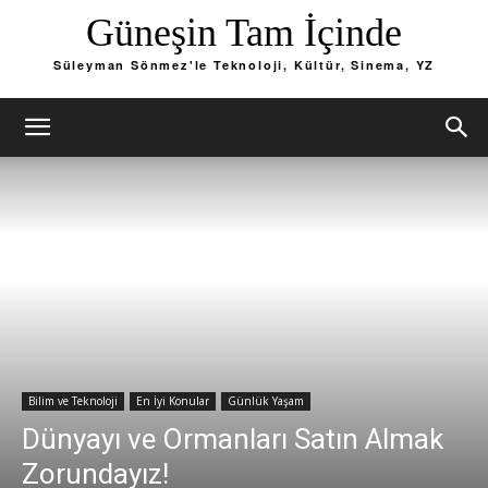
Güneşin Tam İçinde
Süleyman Sönmez'le Teknoloji, Kültür, Sinema, YZ
Bilim ve Teknoloji
En İyi Konular
Günlük Yaşam
Dünyayı ve Ormanları Satın Almak
Zorundayız!