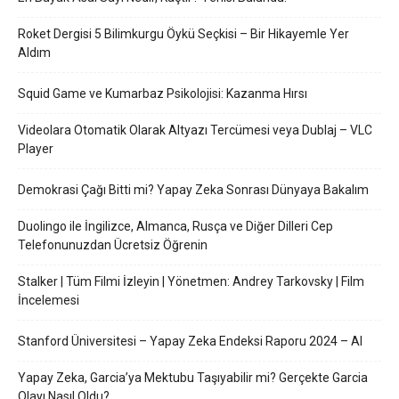
Roket Dergisi 5 Bilimkurgu Öykü Seçkisi – Bir Hikayemle Yer
Aldım
Squid Game ve Kumarbaz Psikolojisi: Kazanma Hırsı
Videolara Otomatik Olarak Altyazı Tercümesi veya Dublaj – VLC
Player
Demokrasi Çağı Bitti mi? Yapay Zeka Sonrası Dünyaya Bakalım
Duolingo ile İngilizce, Almanca, Rusça ve Diğer Dilleri Cep
Telefonunuzdan Ücretsiz Öğrenin
Stalker | Tüm Filmi İzleyin | Yönetmen: Andrey Tarkovsky | Film
İncelemesi
Stanford Üniversitesi – Yapay Zeka Endeksi Raporu 2024 – AI
Yapay Zeka, Garcia’ya Mektubu Taşıyabilir mi? Gerçekte Garcia
Olayı Nasıl Oldu?