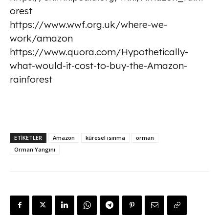
orest
https://www.wwf.org.uk/where-we-
work/amazon
https://www.quora.com/Hypothetically-
what-would-it-cost-to-buy-the-Amazon-
rainforest
ETİKETLER
Amazon
küresel ısınma
orman
Orman Yangını