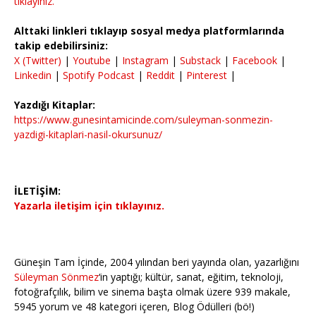
tıklayınız.
Alttaki linkleri tıklayıp sosyal medya platformlarında
takip edebilirsiniz:
X (Twitter)
|
Youtube
|
Instagram
|
Substack
|
Facebook
|
Linkedin
|
Spotify Podcast
|
Reddit
|
Pinterest
|
Yazdığı Kitaplar:
https://www.gunesintamicinde.com/suleyman-sonmezin-
yazdigi-kitaplari-nasil-okursunuz/
İLETİŞİM:
Yazarla iletişim için tıklayınız.
Güneşin Tam İçinde, 2004 yılından beri yayında olan, yazarlığını
Süleyman Sönmez
‘in yaptığı; kültür, sanat, eğitim, teknoloji,
fotoğrafçılık, bilim ve sinema başta olmak üzere 939 makale,
5945 yorum ve 48 kategori içeren, Blog Ödülleri (bö!)