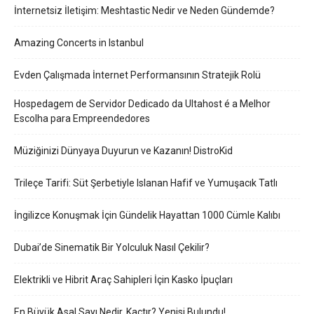
İnternetsiz İletişim: Meshtastic Nedir ve Neden Gündemde?
Amazing Concerts in Istanbul
Evden Çalışmada İnternet Performansının Stratejik Rolü
Hospedagem de Servidor Dedicado da Ultahost é a Melhor
Escolha para Empreendedores
Müziğinizi Dünyaya Duyurun ve Kazanın! DistroKid
Trileçe Tarifi: Süt Şerbetiyle Islanan Hafif ve Yumuşacık Tatlı
İngilizce Konuşmak İçin Gündelik Hayattan 1000 Cümle Kalıbı
Dubai’de Sinematik Bir Yolculuk Nasıl Çekilir?
Elektrikli ve Hibrit Araç Sahipleri İçin Kasko İpuçları
En Büyük Asal Sayı Nedir, Kaçtır? Yenisi Bulundu!