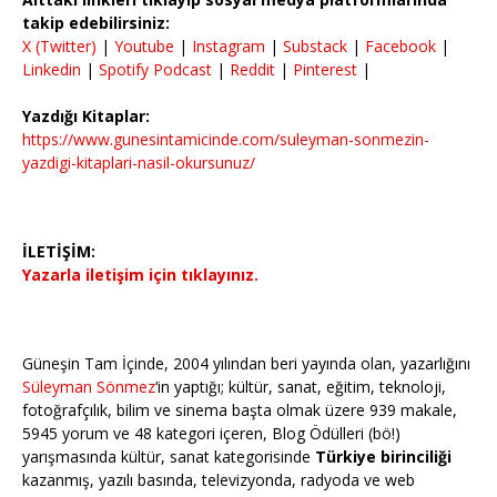
takip edebilirsiniz:
X (Twitter)
|
Youtube
|
Instagram
|
Substack
|
Facebook
|
Linkedin
|
Spotify Podcast
|
Reddit
|
Pinterest
|
Yazdığı Kitaplar:
https://www.gunesintamicinde.com/suleyman-sonmezin-
yazdigi-kitaplari-nasil-okursunuz/
İLETİŞİM:
Yazarla iletişim için tıklayınız.
Güneşin Tam İçinde, 2004 yılından beri yayında olan, yazarlığını
Süleyman Sönmez
‘in yaptığı; kültür, sanat, eğitim, teknoloji,
fotoğrafçılık, bilim ve sinema başta olmak üzere 939 makale,
5945 yorum ve 48 kategori içeren, Blog Ödülleri (bö!)
yarışmasında kültür, sanat kategorisinde
Türkiye birinciliği
kazanmış, yazılı basında, televizyonda, radyoda ve web