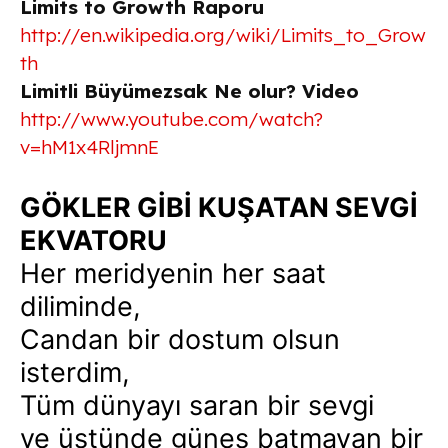
Limits to Growth Raporu
http://en.wikipedia.org/wiki/Limits_to_Grow
th
Limitli Büyümezsak Ne olur? Video
http://www.youtube.com/watch?
v=hM1x4RljmnE
GÖKLER GİBİ KUŞATAN SEVGİ
EKVATORU
Her meridyenin her saat
diliminde,
Candan bir dostum olsun
isterdim,
Tüm dünyayı saran bir sevgi
ve üstünde güneş batmayan bir