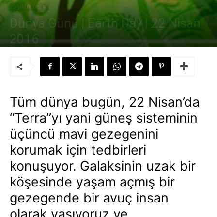
Günlük Yaşam
Dünya Günü | Earth Day | 22 Nisan
2016
Yazar:
Süleyman Sönmez
-
22 Nisan 2008
Tüm dünya bugün, 22 Nisan’da
“Terra”yı yani güneş sisteminin
üçüncü mavi gezegenini
korumak için tedbirleri
konuşuyor. Galaksinin uzak bir
köşesinde yaşam açmış bir
gezegende bir avuç insan
olarak yaşıyoruz ve