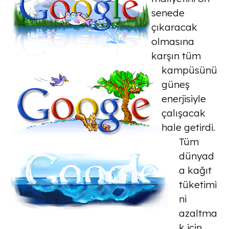
senede
çıkaracak
olmasına
karşın tüm
kampüsünü
güneş
enerjisiyle
çalışacak
hale getirdi.
Tüm
dünyad
a kağıt
tüketimi
ni
azaltma
k için