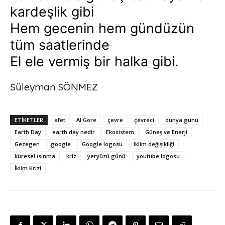
kardeşlik gibi
Hem gecenin hem gündüzün
tüm saatlerinde
El ele vermiş bir halka gibi.
Süleyman SÖNMEZ
ETİKETLER
afet
Al Gore
çevre
çevreci
dünya günü
Earth Day
earth day nedir
Ekosistem
Güneş ve Enerji
Gezegen
google
Google logosu
iklim değişikliği
küresel ısınma
kriz
yeryüzü günü
youtube logosu
İklim Krizi