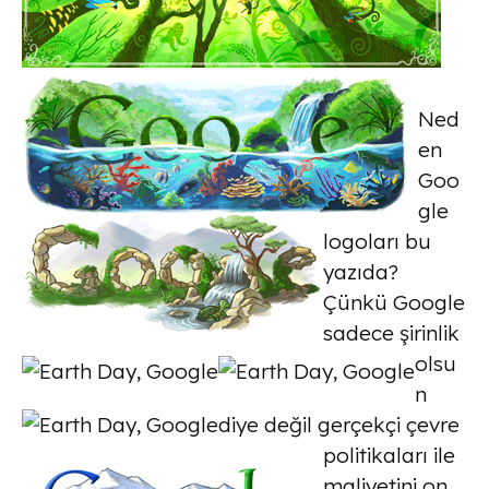
Ned
en
Goo
gle
logoları bu
yazıda?
Çünkü Google
sadece şirinlik
olsu
n
diye değil gerçekçi çevre
politikaları ile
maliyetini on