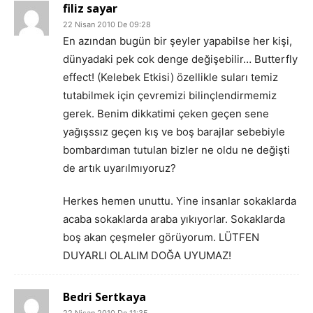
filiz sayar
22 Nisan 2010 De 09:28
En azından bugün bir şeyler yapabilse her kişi,
dünyadaki pek cok denge değişebilir… Butterfly
effect! (Kelebek Etkisi) özellikle suları temiz
tutabilmek için çevremizi bilinçlendirmemiz
gerek. Benim dikkatimi çeken geçen sene
yağışssız geçen kış ve boş barajlar sebebiyle
bombardıman tutulan bizler ne oldu ne değişti
de artık uyarılmıyoruz?
Herkes hemen unuttu. Yine insanlar sokaklarda
acaba sokaklarda araba yıkıyorlar. Sokaklarda
boş akan çeşmeler görüyorum. LÜTFEN
DUYARLI OLALIM DOĞA UYUMAZ!
Bedri Sertkaya
22 Nisan 2010 De 11:35