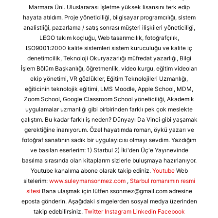
Marmara Üni. Uluslararası İşletme yüksek lisansını terk edip
hayata atıldım. Proje yöneticiliği, bilgisayar programcılığı, sistem
analistliği, pazarlama / satış sonrası müşteri ilişkileri yöneticiliği,
LEGO takım koçluğu, Web tasarımcılık, fotoğrafçılık,
ISO9001:2000 kalite sistemleri sistem kuruculuğu ve kalite iç
denetimcilik, Teknoloji Okuryazarlığı müfredat yazarlığı, Bilgi
İşlem Bölüm Başkanlığı, öğretmenlik, video kurgu, eğitim videoları
ekip yönetimi, VR gözlükler, Eğitim Teknolojileri Uzmanlığı,
eğiticinin teknolojik eğitimi, LMS Moodle, Apple School, MDM,
Zoom School, Google Classroom School yöneticiliği, Akademik
uygulamalar uzmanlığı gibi birbirinden farklı pek çok meslekte
çalıştım. Bu kadar farklı iş neden? Dünyayı Da Vinci gibi yaşamak
gerektiğine inanıyorum. Özel hayatımda roman, öykü yazarı ve
fotoğraf sanatının sadık bir uygulayıcısı olmayı sevdim. Yazdığım
ve basılan eserlerim: 1) Starbul 2) İki'den Üç'e Yayınevinde
basılma sırasında olan kitaplarım sizlerle buluşmaya hazırlanıyor.
Youtube kanalıma abone olarak takip ediniz.
Youtube
Web
sitelerim:
www.suleymansonmez.com
,
Starbul romanımın resmi
sitesi
Bana ulaşmak için lütfen
ssonmez@gmail.com
adresine
eposta gönderin. Aşağıdaki simgelerden sosyal medya üzerinden
takip edebilirsiniz.
Twitter
Instagram
Linkedin
Facebook