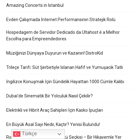
Amazing Concerts in Istanbul
Evden Çalışmada İnternet Performansının Stratejik Rolü
Hospedagem de Servidor Dedicado da Ultahost é a Melhor
Escolha para Empreendedores
Müziğinizi Dünyaya Duyurun ve Kazanın! DistroKid
Trileçe Tarifi: Süt Şerbetiyle Islanan Hafif ve Yumuşacık Tatlı
İngilizce Konuşmak İçin Gündelik Hayattan 1000 Cümle Kalıbı
Dubai’de Sinematik Bir Yolculuk Nasıl Çekilir?
Elektrikli ve Hibrit Araç Sahipleri İçin Kasko İpuçları
En Büyük Asal Sayı Nedir, Kaçtır? Yenisi Bulundu!
Türkçe
Roket Dergisi 5 Bilimkurgu Öykü Seçkisi – Bir Hikayemle Yer