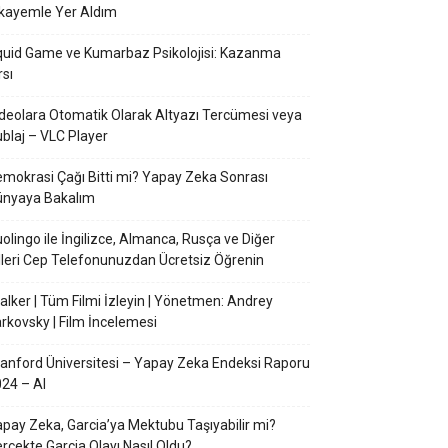
kayemle Yer Aldım
uid Game ve Kumarbaz Psikolojisi: Kazanma
rsı
deolara Otomatik Olarak Altyazı Tercümesi veya
blaj – VLC Player
mokrasi Çağı Bitti mi? Yapay Zeka Sonrası
ünyaya Bakalım
olingo ile İngilizce, Almanca, Rusça ve Diğer
lleri Cep Telefonunuzdan Ücretsiz Öğrenin
alker | Tüm Filmi İzleyin | Yönetmen: Andrey
rkovsky | Film İncelemesi
anford Üniversitesi – Yapay Zeka Endeksi Raporu
24 – AI
pay Zeka, Garcia’ya Mektubu Taşıyabilir mi?
rçekte Garcia Olayı Nasıl Oldu?