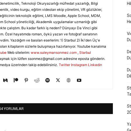
denetimcilik, Teknoloji Okuryazarlığı müfredat yazarlığı, Bilgi
Hi
nlik, video kurgu, eğitim videoları ekip yönetimi, VR gözlükler,
Sq
, eğiticinin teknolojik eğitimi, LMS Moodle, Apple School, MDM,
Hı
 School yöneticiliği, Akademik uygulamalar uzmanlığı gibi
ekte çalıştım. Bu kadar farklı iş neden? Dünyayı Da Vinci gibi
Vi
m. Özel hayatımda roman, öykü yazarı ve fotoğraf sanatının
Du
evdim. Yazdığım ve basılan eserlerim: 1) Starbul 2) İki'den Üç'e
olan kitaplarım sizlerle buluşmaya hazırlanıyor. Youtube kanalıma
De
tube
Web sitelerim:
www.suleymansonmez.com
,
Starbul
D
aşmak için lütfen
ssonmez@gmail.com
adresine eposta gönderin.
medya üzerinden takip edebilirsiniz.
Twitter
Instagram
Linkedin
Du
Di
St
Ta
St
54 YORUMLAR
20
Ya
Ge