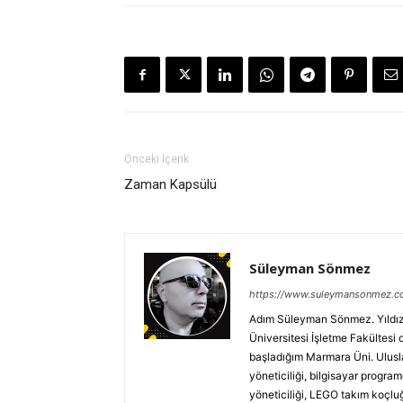
Önceki İçerik
Zaman Kapsülü
Süleyman Sönmez
https://www.suleymansonmez.
Adım Süleyman Sönmez. Yıldız T
Üniversitesi İşletme Fakültesi
başladığım Marmara Üni. Uluslar
yöneticiliği, bilgisayar programc
yöneticiliği, LEGO takım koçluğ