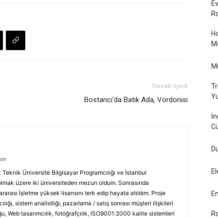
Ev
Ro
Ho
M
Mü
Tr
Sonraki İçerik
Yu
Bostancı’da Batık Ada, Vordonisi
İn
Cü
Du
com
El
eknik Üniversite Bilgisayar Programcılığı ve İstanbul
 olmak üzere iki üniversiteden mezun oldum. Sonrasında
arası İşletme yüksek lisansını terk edip hayata atıldım. Proje
En
ılığı, sistem analistliği, pazarlama / satış sonrası müşteri ilişkileri
u, Web tasarımcılık, fotoğrafçılık, ISO9001:2000 kalite sistemleri
Ro