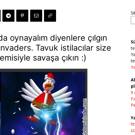
Si
da oynayalım diyenlere çılgın
S
vaders. Tavuk istilacılar size
te
Ya
emisiyle savaşa çıkın :)
te
Ya
Al
pl
X 
F
Pi
Ya
h
so