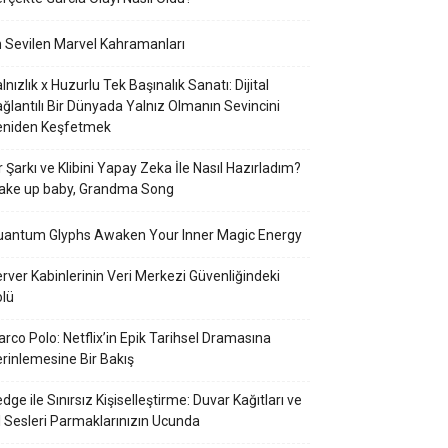
 Sevilen Marvel Kahramanları
lnızlık x Huzurlu Tek Başınalık Sanatı: Dijital
ğlantılı Bir Dünyada Yalnız Olmanın Sevincini
eniden Keşfetmek
r Şarkı ve Klibini Yapay Zeka İle Nasıl Hazırladım?
ake up baby, Grandma Song
uantum Glyphs Awaken Your Inner Magic Energy
rver Kabinlerinin Veri Merkezi Güvenliğindeki
lü
rco Polo: Netflix’in Epik Tarihsel Dramasına
rinlemesine Bir Bakış
dge ile Sınırsız Kişiselleştirme: Duvar Kağıtları ve
l Sesleri Parmaklarınızın Ucunda