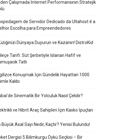
den Çalışmada İnternet Performansının Stratejik
lü
spedagem de Servidor Dedicado da Ultahost é a
elhor Escolha para Empreendedores
ziğinizi Dünyaya Duyurun ve Kazanın! DistroKid
ileçe Tarifi: Süt Şerbetiyle Islanan Hafif ve
muşacık Tatlı
gilizce Konuşmak İçin Gündelik Hayattan 1000
mle Kalıbı
bai’de Sinematik Bir Yolculuk Nasıl Çekilir?
ektrikli ve Hibrit Araç Sahipleri İçin Kasko İpuçları
 Büyük Asal Sayı Nedir, Kaçtır? Yenisi Bulundu!
ket Dergisi 5 Bilimkurgu Öykü Seçkisi – Bir