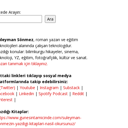
tede Arayın:
Ara
üleyman Sönmez
, roman yazarı ve eğitim
knolojileri alanında çalışan teknologdur.
zdığı konular: bilimkurgu hikayeler, sinema,
knoloji, YZ, eğitim, fotoğrafçılık, kültür ve sanat.
zarı tanımak için tıklayınız.
ttaki linkleri tıklayıp sosyal medya
atformlarında takip edebilirsiniz:
(Twitter)
|
Youtube
|
Instagram
|
Substack
|
acebook
|
Linkedin
|
Spotify Podcast
|
Reddit
|
nterest
|
zdığı Kitaplar:
ttps://www.gunesintamicinde.com/suleyman-
nmezin-yazdigi-kitaplari-nasil-okursunuz/