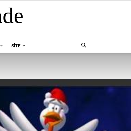
nde
SİTE