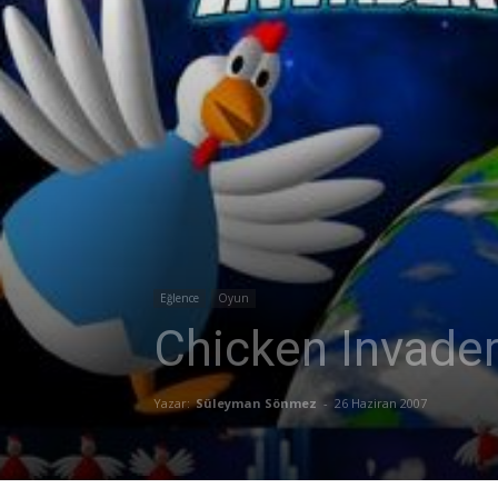
Eğlence
Oyun
Chicken Invaders
Yazar:
Süleyman Sönmez
-
26 Haziran 2007