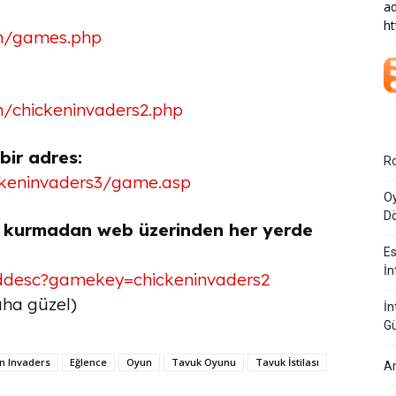
ad
ht
om/games.php
m/chickeninvaders2.php
bir adres:
Ro
keninvaders3/game.asp
Oy
Dö
y kurmadan web üzerinden her yerde
Es
İn
ddesc?gamekey=chickeninvaders2
aha güzel)
İn
G
n Invaders
Eğlence
Oyun
Tavuk Oyunu
Tavuk İstilası
Am