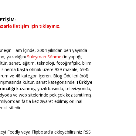
LETİŞİM:
zarla iletişim için tıklayınız.
neşin Tam İçinde, 2004 yılından beri yayında
an, yazarlığını
Süleyman Sönmez
‘in yaptığı;
ltür, sanat, eğitim, teknoloji, fotoğrafçılık, bilim
e sinema başta olmak üzere 939 makale, 5945
rum ve 48 kategori içeren, Blog Ödülleri (bö!)
rışmasında kültür, sanat kategorisinde
Türkiye
rinciliği
kazanmış, yazılı basında, televizyonda,
dyoda ve web sitelerinde pek çok kez tanıtılmış,
milyon’dan fazla kez ziyaret edilmiş orijinal
erikli sitedir.
teyi Feedly veya Flipboard'a ekleyebilirsiniz RSS