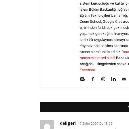
sistem kuruculuğu ve kalite iç 
İşlem Bölüm Başkanlığı, öğretme
Eğitim Teknolojileri Uzmanlığı
Zoom School, Google Classroom
birbirinden farklı pek çok mesl
yaşamak gerektiğine inanıyoru
sadık bir uygulayıcısı olmayı s
Yayınevinde basılma sırasında 
abone olarak takip ediniz.
You
romanımın resmi sitesi
Bana ul
Aşağıdaki simgelerden sosyal 
Facebook
deligeri
7 Ekim 2007 De 18:22