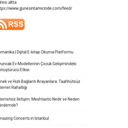
resi altta
tps://www.gunesintamicinde.com/feed/
manika | Dijital E-kitap Okuma Platformu
uncak Ev Modellerinin Çocuk Gelişimindeki
nüştürücü Etkisi
nek ve Hızlı Bağlantı Arayanlara: Taahhütsüz
ternet Rahatlığı
ternetsiz İletişim: Meshtastic Nedir ve Neden
ündemde?
azing Concerts in Istanbul