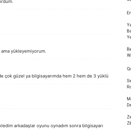
ordum.
En
Ya
Ba
Y
Bi
m ama yükleyemiyorum.
W
Q
e çok güzel ya bilgisayarımda hem 2 hem de 3 yüklü
Se
Ro
Ma
De
Ze
Zi
ledim arkadaşlar oyunu oynadım sonra bilgisayarı