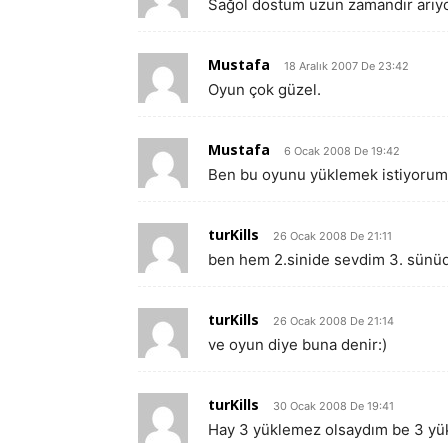
Sağol dostum uzun zamandır arıy
Mustafa
18 Aralık 2007 De 23:42
Oyun çok güzel.
Mustafa
6 Ocak 2008 De 19:42
Ben bu oyunu yüklemek istiyoru
turKills
26 Ocak 2008 De 21:11
ben hem 2.sinide sevdim 3. sünüd
turKills
26 Ocak 2008 De 21:14
ve oyun diye buna denir:)
turKills
30 Ocak 2008 De 19:41
Hay 3 yüklemez olsaydım be 3 yük