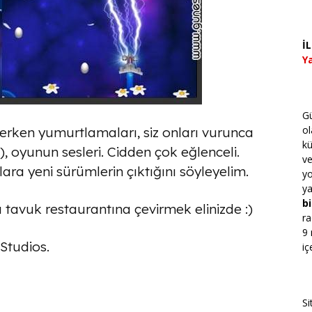
İ
Ya
Gü
ol
erken yumurtlamaları, siz onları vurunca
kü
), oyunun sesleri. Cidden çok eğlenceli.
v
a yeni sürümlerin çıktığını söyleyelim.
yo
ya
bi
 tavuk restaurantına çevirmek elinizde :)
ra
9 
Studios.
iç
Si