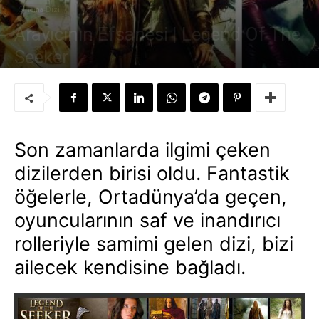
Sinema-Dizi
Arayıcının Efsanesi | Legend Of The
Seeker
Yazar:
Süleyman Sönmez
-
28 Ocak 2010
Son zamanlarda ilgimi çeken
dizilerden birisi oldu. Fantastik
öğelerle, Ortadünya’da geçen,
oyuncularının saf ve inandırıcı
rolleriyle samimi gelen dizi, bizi
ailecek kendisine bağladı.