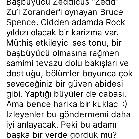
Başbüyücü
Zeddicus “Zedd”
Zu’l Zorander
‘i oynayan
Bruce
Spence
. Cidden adamda Rock
yıldızı olacak bir karizma var.
Müthiş etkileyici ses tonu, bir
başbüyücü olmasına rağmen
samimi tevazu dolu bakışları ve
dostluğu, bölümler boyunca çok
seveceğiniz bir güven abidesi
gibi. Yaptığı büyüler de cabası.
Ama bence harika bir kuklacı :)
İzleyenler bu göndermemi daha
iyi anlayacak. Peki bu adamı
başka bir yerde gördük mü?