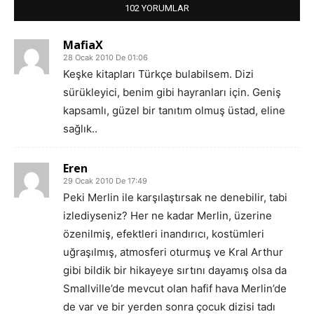
102 YORUMLAR
MafiaX
28 Ocak 2010 De 01:06
Keşke kitapları Türkçe bulabilsem. Dizi
sürükleyici, benim gibi hayranları için. Geniş
kapsamlı, güzel bir tanıtım olmuş üstad, eline
sağlık..
Eren
29 Ocak 2010 De 17:49
Peki Merlin ile karşılaştırsak ne denebilir, tabi
izlediyseniz? Her ne kadar Merlin, üzerine
özenilmiş, efektleri inandırıcı, kostümleri
uğraşılmış, atmosferi oturmuş ve Kral Arthur
gibi bildik bir hikayeye sırtını dayamış olsa da
Smallville’de mevcut olan hafif hava Merlin’de
de var ve bir yerden sonra çocuk dizisi tadı