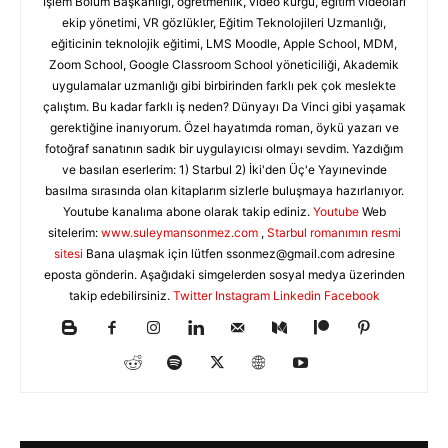
İşlem Bölüm Başkanlığı, öğretmenlik, video kurgu, eğitim videoları
ekip yönetimi, VR gözlükler, Eğitim Teknolojileri Uzmanlığı,
eğiticinin teknolojik eğitimi, LMS Moodle, Apple School, MDM,
Zoom School, Google Classroom School yöneticiliği, Akademik
uygulamalar uzmanlığı gibi birbirinden farklı pek çok meslekte
çalıştım. Bu kadar farklı iş neden? Dünyayı Da Vinci gibi yaşamak
gerektiğine inanıyorum. Özel hayatımda roman, öykü yazarı ve
fotoğraf sanatının sadık bir uygulayıcısı olmayı sevdim. Yazdığım
ve basılan eserlerim: 1) Starbul 2) İki'den Üç'e Yayınevinde
basılma sırasında olan kitaplarım sizlerle buluşmaya hazırlanıyor.
Youtube kanalıma abone olarak takip ediniz.
Youtube
Web
sitelerim:
www.suleymansonmez.com
,
Starbul romanımın resmi
sitesi
Bana ulaşmak için lütfen
ssonmez@gmail.com
adresine
eposta gönderin. Aşağıdaki simgelerden sosyal medya üzerinden
takip edebilirsiniz.
Twitter
Instagram
Linkedin
Facebook