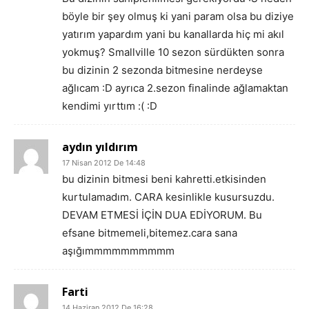
böyle bir şey olmuş ki yani param olsa bu diziye
yatırım yapardım yani bu kanallarda hiç mi akıl
yokmuş? Smallville 10 sezon sürdükten sonra
bu dizinin 2 sezonda bitmesine nerdeyse
ağlıcam :D ayrıca 2.sezon finalinde ağlamaktan
kendimi yırttım :( :D
aydın yıldırım
17 Nisan 2012 De 14:48
bu dizinin bitmesi beni kahretti.etkisinden
kurtulamadım. CARA kesinlikle kusursuzdu.
DEVAM ETMESİ İÇİN DUA EDİYORUM. Bu
efsane bitmemeli,bitemez.cara sana
aşığımmmmmmmmmm
Farti
14 Haziran 2012 De 16:28