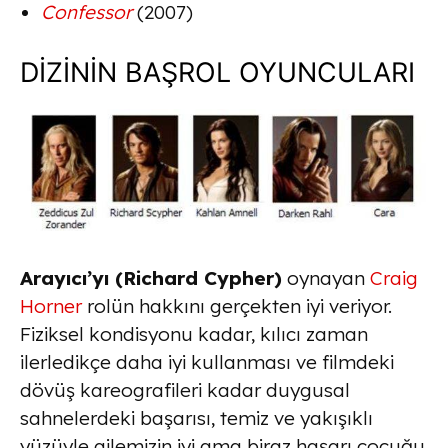
Confessor
(2007)
DİZİNİN BAŞROL OYUNCULARI
Arayıcı’yı (Richard Cypher)
oynayan
Craig
Horner
rolün hakkını gerçekten iyi veriyor.
Fiziksel kondisyonu kadar, kılıcı zaman
ilerledikçe daha iyi kullanması ve filmdeki
dövüş kareografileri kadar duygusal
sahnelerdeki başarısı, temiz ve yakışıklı
yüzüyle ailemizin iyi ama biraz haşarı çocuğu