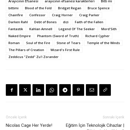
Arayıcının Efsanesi
arayıcının efsanesi karakterleri
Bitti mi
bittimi
Blood of the Fold
Bridget Regan
Bruce Spence
Chainfire
Confessor
Craig Horner
Craig Parker
Darken Rahl
Debt of Bones
dizi
Faith of the Fallen
Fantastik
Kahlan Amnell
Legend Of The Seeker
Mord'Sith
Naked Empire
Phantom (Sword of Truth)
Richard Cypher
Roman
Soul of the Fire
Stone of Tears
Temple of the Winds
The Pillars of Creation
Wizard's First Rule
Zeddicus "Zedd" Zu'l Zorander
Önceki İçerik
Sonraki İçerik
Nicolas Cage Her Yerde!
Eğitim İçin Teknolojik Cihazlar |