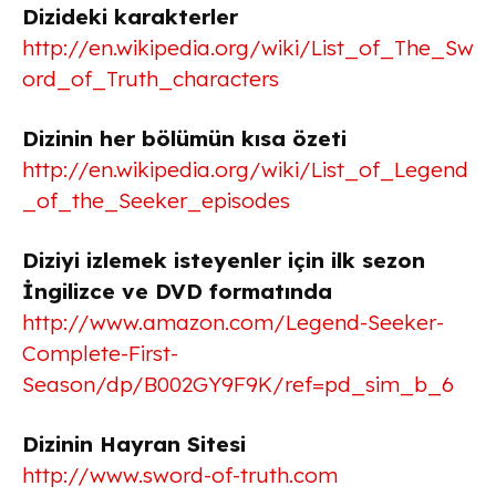
Dizideki karakterler
http://en.wikipedia.org/wiki/List_of_The_Sw
ord_of_Truth_characters
Dizinin her bölümün kısa özeti
http://en.wikipedia.org/wiki/List_of_Legend
_of_the_Seeker_episodes
Diziyi izlemek isteyenler için ilk sezon
İngilizce ve DVD formatında
http://www.amazon.com/Legend-Seeker-
Complete-First-
Season/dp/B002GY9F9K/ref=pd_sim_b_6
Dizinin Hayran Sitesi
http://www.sword-of-truth.com