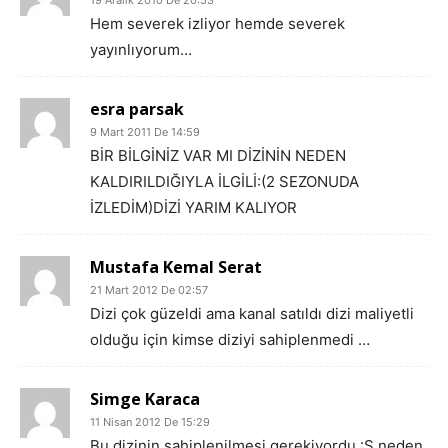
19 Aralık 2010 De 20:53
Hem severek izliyor hemde severek
yayınlıyorum…
esra parsak
9 Mart 2011 De 14:59
BİR BİLGİNİZ VAR MI DİZİNİN NEDEN
KALDIRILDIĞIYLA İLGİLİ:(2 SEZONUDA
İZLEDİM)DİZİ YARIM KALIYOR
Mustafa Kemal Serat
21 Mart 2012 De 02:57
Dizi çok güzeldi ama kanal satıldı dizi maliyetli
olduğu için kimse diziyi sahiplenmedi …
Simge Karaca
11 Nisan 2012 De 15:29
Bu dizinin sahiplenilmesi gerekiyordu :S neden