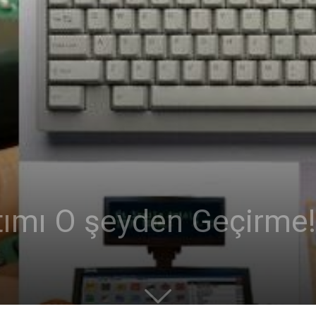
rtımı O şeyden Geçirme!