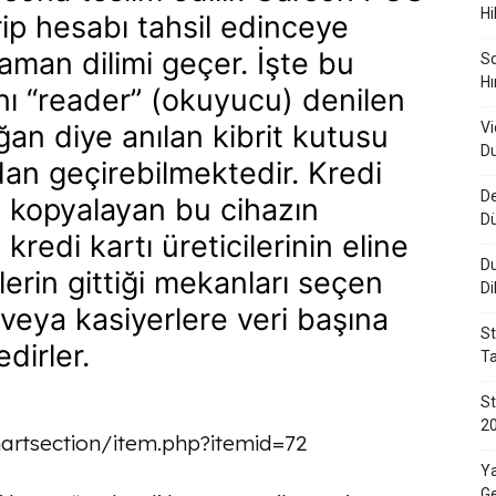
Hi
ip hesabı tahsil edinceye
aman dilimi geçer. İşte bu
Sq
Hı
nı “reader” (okuyucu) denilen
an diye anılan kibrit kutusu
Vi
Du
an geçirebilmektedir. Kredi
De
ri kopyalayan bu cihazın
D
 kredi kartı üreticilerinin eline
Du
erin gittiği mekanları seçen
Di
 veya kasiyerlere veri başına
St
dirler.
Ta
St
20
rtsection/item.php?itemid=72
Ya
Ge