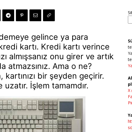
Si
 ödemeye gelince ya para
S
redi kartı. Kredi kartı verince
te
Ya
ızı almışsanız onu girer ve artık
te
da atmazsınız. Ama o ne?
Ya
 kartınızı bir şeyden geçirir.
Al
 uzatır. İşlem tamamdır.
pl
X 
F
Pi
Ya
h
so