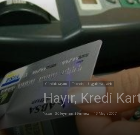
Günlük Yaşam
Teknoloji - Uygulama - Web
Hayır, Kredi Ka
Yazar:
Süleyman Sönmez
-
13 Mayıs 2007