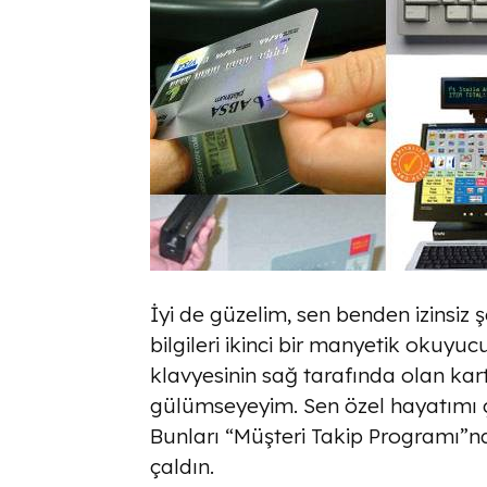
İyi de güzelim, sen benden izinsiz ş
bilgileri ikinci bir manyetik okuyu
klavyesinin sağ tarafında olan kar
gülümseyeyim. Sen özel hayatımı ç
Bunları “Müşteri Takip Programı”na
çaldın.