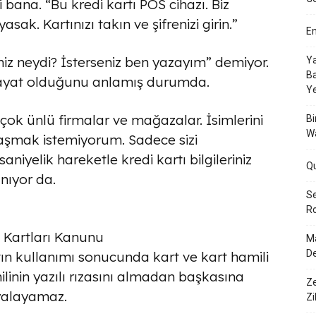
i bana. “Bu kredi kartı POS cihazı. Biz
ak. Kartınızı takın ve şifrenizi girin.”
En
z neydi? İsterseniz ben yazayım” demiyor.
Ya
Ba
hayat olduğunu anlamış durumda.
Y
ı çok ünlü firmalar ve mağazalar. İsimlerini
Bi
W
aşmak istemiyorum. Sadece sizi
saniyelik hareketle kredi kartı bilgileriniz
Q
nıyor da.
Se
Ro
i Kartları Kanunu
Ma
De
rtın kullanımı sonucunda kart ve kart hamili
hamilinin yazılı rızasını almadan başkasına
Ze
yalayamaz.
Zi