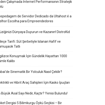
den Çalışmada İnternet Performansının Stratejik
lü
spedagem de Servidor Dedicado da Ultahost é a
elhor Escolha para Empreendedores
ziğinizi Dünyaya Duyurun ve Kazanın! DistroKid
ileçe Tarifi: Süt Şerbetiyle Islanan Hafif ve
muşacık Tatlı
gilizce Konuşmak İçin Gündelik Hayattan 1000
mle Kalıbı
bai’de Sinematik Bir Yolculuk Nasıl Çekilir?
ektrikli ve Hibrit Araç Sahipleri İçin Kasko İpuçları
 Büyük Asal Sayı Nedir, Kaçtır? Yenisi Bulundu!
ket Dergisi 5 Bilimkurgu Öykü Seçkisi – Bir