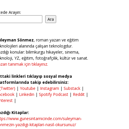
tede Arayın:
Ara
üleyman Sönmez
, roman yazarı ve eğitim
knolojileri alanında çalışan teknologdur.
zdığı konular: bilimkurgu hikayeler, sinema,
knoloji, YZ, eğitim, fotoğrafçılık, kültür ve sanat.
zarı tanımak için tıklayınız.
ttaki linkleri tıklayıp sosyal medya
atformlarında takip edebilirsiniz:
(Twitter)
|
Youtube
|
Instagram
|
Substack
|
acebook
|
Linkedin
|
Spotify Podcast
|
Reddit
|
nterest
|
zdığı Kitaplar:
ttps://www.gunesintamicinde.com/suleyman-
nmezin-yazdigi-kitaplari-nasil-okursunuz/