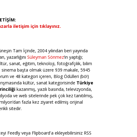
LETİŞİM:
zarla iletişim için tıklayınız.
neşin Tam İçinde, 2004 yılından beri yayında
an, yazarlığını
Süleyman Sönmez
‘in yaptığı;
ltür, sanat, eğitim, teknoloji, fotoğrafçılık, bilim
e sinema başta olmak üzere 939 makale, 5945
rum ve 48 kategori içeren, Blog Ödülleri (bö!)
rışmasında kültür, sanat kategorisinde
Türkiye
rinciliği
kazanmış, yazılı basında, televizyonda,
dyoda ve web sitelerinde pek çok kez tanıtılmış,
milyon’dan fazla kez ziyaret edilmiş orijinal
erikli sitedir.
teyi Feedly veya Flipboard'a ekleyebilirsiniz RSS