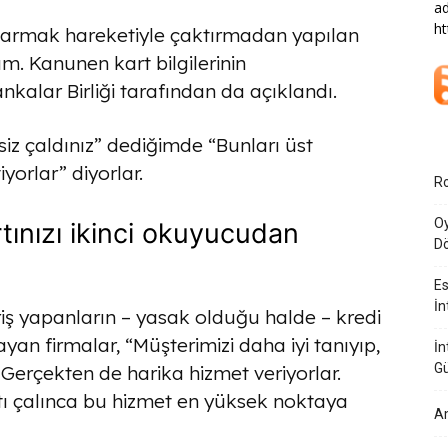
ad
ht
 parmak hareketiyle çaktırmadan yapılan
m. Kanunen kart bilgilerinin
alar Birliği tarafından da açıklandı.
insiz çaldınız” dediğimde “Bunları üst
yorlar” diyorlar.
Ro
Oy
rtınızı ikinci okuyucudan
Dö
Es
İn
riş yapanların – yasak olduğu halde – kredi
ayan firmalar, “Müşterimizi daha iyi tanıyıp,
İn
G
. Gerçekten de harika hizmet veriyorlar.
rtı çalınca bu hizmet en yüksek noktaya
Am