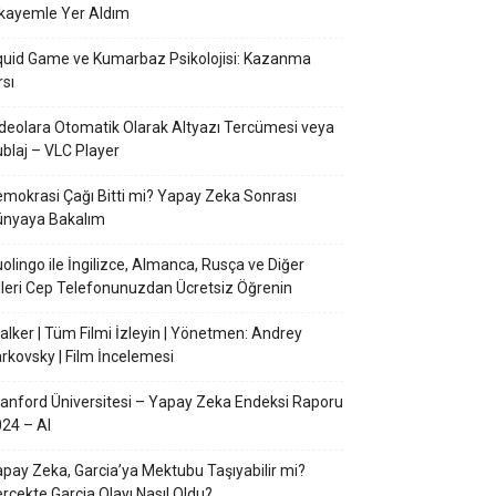
kayemle Yer Aldım
uid Game ve Kumarbaz Psikolojisi: Kazanma
rsı
deolara Otomatik Olarak Altyazı Tercümesi veya
blaj – VLC Player
mokrasi Çağı Bitti mi? Yapay Zeka Sonrası
ünyaya Bakalım
olingo ile İngilizce, Almanca, Rusça ve Diğer
lleri Cep Telefonunuzdan Ücretsiz Öğrenin
alker | Tüm Filmi İzleyin | Yönetmen: Andrey
rkovsky | Film İncelemesi
anford Üniversitesi – Yapay Zeka Endeksi Raporu
24 – AI
pay Zeka, Garcia’ya Mektubu Taşıyabilir mi?
rçekte Garcia Olayı Nasıl Oldu?