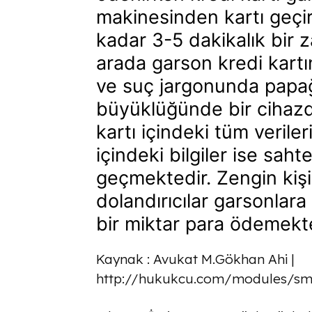
makinesinden kartı geçir
kadar 3-5 dakikalık bir z
arada garson kredi kartı
ve suç jargonunda papağ
büyüklüğünde bir cihazd
kartı içindeki tüm verile
içindeki bilgiler ise sahte
geçmektedir. Zengin kişil
dolandırıcılar garsonlara
bir miktar para ödemekte
Kaynak : Avukat M.Gökhan Ahi |
http://hukukcu.com/modules/sma