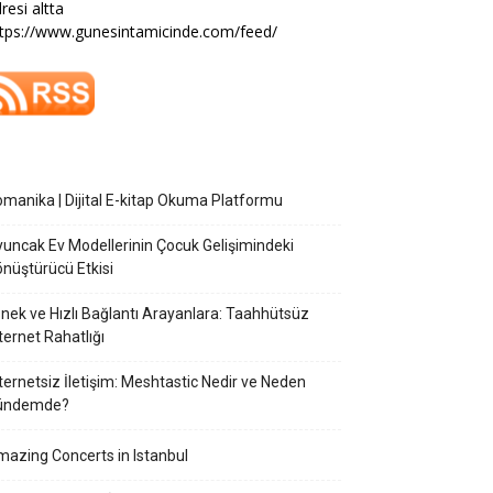
resi altta
tps://www.gunesintamicinde.com/feed/
manika | Dijital E-kitap Okuma Platformu
uncak Ev Modellerinin Çocuk Gelişimindeki
nüştürücü Etkisi
nek ve Hızlı Bağlantı Arayanlara: Taahhütsüz
ternet Rahatlığı
ternetsiz İletişim: Meshtastic Nedir ve Neden
ündemde?
azing Concerts in Istanbul