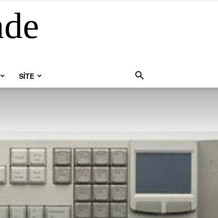
nde
SİTE