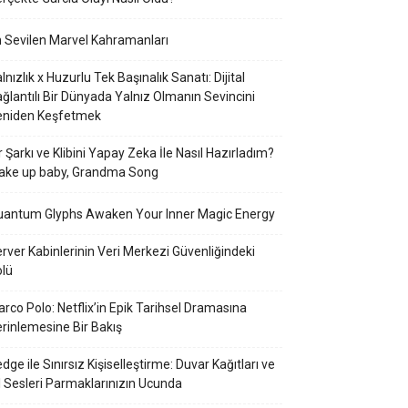
 Sevilen Marvel Kahramanları
lnızlık x Huzurlu Tek Başınalık Sanatı: Dijital
ğlantılı Bir Dünyada Yalnız Olmanın Sevincini
eniden Keşfetmek
r Şarkı ve Klibini Yapay Zeka İle Nasıl Hazırladım?
ake up baby, Grandma Song
uantum Glyphs Awaken Your Inner Magic Energy
rver Kabinlerinin Veri Merkezi Güvenliğindeki
lü
rco Polo: Netflix’in Epik Tarihsel Dramasına
rinlemesine Bir Bakış
dge ile Sınırsız Kişiselleştirme: Duvar Kağıtları ve
l Sesleri Parmaklarınızın Ucunda