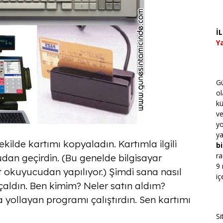
İ
Ya
Gü
ol
kü
v
yo
ya
ekilde kartımı kopyaladın. Kartımla ilgili
bi
ra
cudan geçirdin. (Bu genelde bilgisayar
9 
t okuyucudan yapılıyor.) Şimdi sana nasıl
iç
aldın. Ben kimim? Neler satın aldım?
 yollayan programı çalıştırdın. Sen kartımı
Si