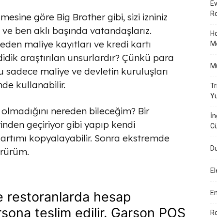
Ev
Ro
sine göre Big Brother gibi, sizi izniniz
 ve ben aklı başında vatandaşlarız.
Ho
den maliye kayıtları ve kredi kartı
M
 didik araştırılan unsurlardır? Çünkü para
Mü
nu sadece maliye ve devletin kuruluşları
nde kullanabilir.
Tr
Yu
 olmadığını nereden bileceğim? Bir
İn
inden geçiriyor gibi yapıp kendi
Cü
kartımı kopyalayabilir. Sonra ekstremde
Du
örürüm.
El
ve restoranlarda hesap
En
rsona teslim edilir. Garson POS
Ro