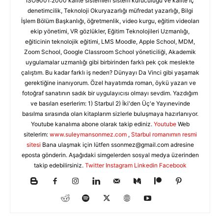
ISO9001:2000 kalite sistemleri sistem kuruculuğu ve kalite iç
denetimcilik, Teknoloji Okuryazarlığı müfredat yazarlığı, Bilgi
İşlem Bölüm Başkanlığı, öğretmenlik, video kurgu, eğitim videoları
ekip yönetimi, VR gözlükler, Eğitim Teknolojileri Uzmanlığı,
eğiticinin teknolojik eğitimi, LMS Moodle, Apple School, MDM,
Zoom School, Google Classroom School yöneticiliği, Akademik
uygulamalar uzmanlığı gibi birbirinden farklı pek çok meslekte
çalıştım. Bu kadar farklı iş neden? Dünyayı Da Vinci gibi yaşamak
gerektiğine inanıyorum. Özel hayatımda roman, öykü yazarı ve
fotoğraf sanatının sadık bir uygulayıcısı olmayı sevdim. Yazdığım
ve basılan eserlerim: 1) Starbul 2) İki'den Üç'e Yayınevinde
basılma sırasında olan kitaplarım sizlerle buluşmaya hazırlanıyor.
Youtube kanalıma abone olarak takip ediniz.
Youtube
Web
sitelerim:
www.suleymansonmez.com
,
Starbul romanımın resmi
sitesi
Bana ulaşmak için lütfen
ssonmez@gmail.com
adresine
eposta gönderin. Aşağıdaki simgelerden sosyal medya üzerinden
takip edebilirsiniz.
Twitter
Instagram
Linkedin
Facebook