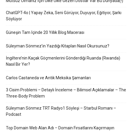
Mutsuz Olmanız İçin Ülke Ülke Gezen Dostlar Var Bu Dünyada(!)
ChatGPT-4o | Yapay Zeka, Seni Görüyor, Duyuyor, Eğitiyor, Şarkı
Söylüyor
Güneşin Tam İçinde 20 Yıllık Blog Macerası
Süleyman Sönmez’in Yazdığı Kitapları Nasıl Okursunuz?
İngiltere’nin Kaçak Göçmenlerini Gönderdiği Ruanda (Rwanda)
Nasıl Bir Yer?
Carlos Castaneda ve Antik Meksika Şamanları
3 Cisim Problemi – Detaylı İnceleme – Bilimsel Açıklamalar – The
Three-Body Problem
Süleyman Sönmez TRT Radyo1 Söyleşi – Starbul Romanı –
Podcast
Top Domain Web Alan Adı – Domain Fırsatlarını Kaçırmayın