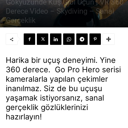
Gökyüzünde Kuş Gibi Uçun | VR 360
Derece Video – Skydiving – Sanal
Gerçeklik
Yazar:
Süleyman Sönmez
-
19 Şubat 2010
Harika bir uçuş deneyimi. Yine
360 derece. Go Pro Hero serisi
kameralarla yapılan çekimler
inanılmaz. Siz de bu uçuşu
yaşamak istiyorsanız, sanal
gerçeklik gözlüklerinizi
hazırlayın!