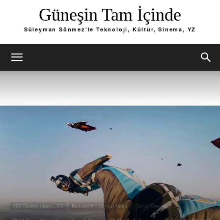
Güneşin Tam İçinde
Süleyman Sönmez'le Teknoloji, Kültür, Sinema, YZ
360 Derece Video - 3D
Metaverse - Virtual Reality - Sanal Gerçeklik