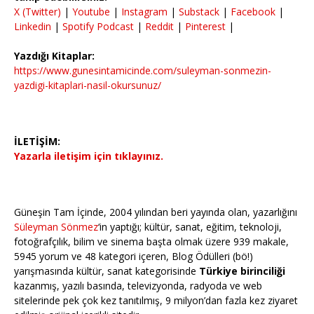
X (Twitter)
|
Youtube
|
Instagram
|
Substack
|
Facebook
|
Linkedin
|
Spotify Podcast
|
Reddit
|
Pinterest
|
Yazdığı Kitaplar:
https://www.gunesintamicinde.com/suleyman-sonmezin-
yazdigi-kitaplari-nasil-okursunuz/
İLETİŞİM:
Yazarla iletişim için tıklayınız.
Güneşin Tam İçinde, 2004 yılından beri yayında olan, yazarlığını
Süleyman Sönmez
‘in yaptığı; kültür, sanat, eğitim, teknoloji,
fotoğrafçılık, bilim ve sinema başta olmak üzere 939 makale,
5945 yorum ve 48 kategori içeren, Blog Ödülleri (bö!)
yarışmasında kültür, sanat kategorisinde
Türkiye birinciliği
kazanmış, yazılı basında, televizyonda, radyoda ve web
sitelerinde pek çok kez tanıtılmış, 9 milyon’dan fazla kez ziyaret