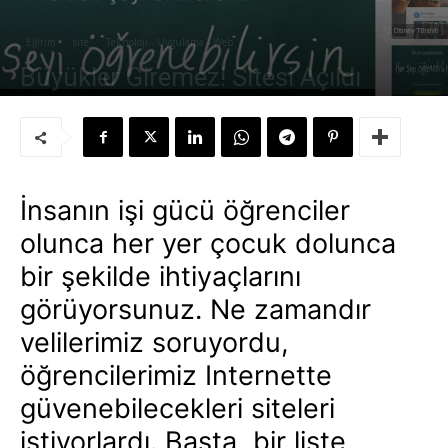
Eğitim
site
Teknoloji - Uygulama - Web
Büyükler Giremez! Sitesi Açıldı
Yazar:
Süleyman Sönmez
-
5 Nisan 2010
İnsanın işi gücü öğrenciler
olunca her yer çocuk dolunca
bir şekilde ihtiyaçlarını
görüyorsunuz. Ne zamandır
velilerimiz soruyordu,
öğrencilerimiz Internette
güvenebilecekleri siteleri
istiyorlardı. Başta, bir liste