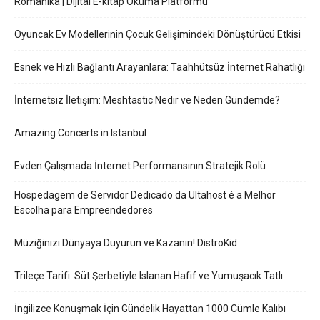
Romanika | Dijital E-kitap Okuma Platformu
Oyuncak Ev Modellerinin Çocuk Gelişimindeki Dönüştürücü Etkisi
Esnek ve Hızlı Bağlantı Arayanlara: Taahhütsüz İnternet Rahatlığı
İnternetsiz İletişim: Meshtastic Nedir ve Neden Gündemde?
Amazing Concerts in Istanbul
Evden Çalışmada İnternet Performansının Stratejik Rolü
Hospedagem de Servidor Dedicado da Ultahost é a Melhor
Escolha para Empreendedores
Müziğinizi Dünyaya Duyurun ve Kazanın! DistroKid
Trileçe Tarifi: Süt Şerbetiyle Islanan Hafif ve Yumuşacık Tatlı
İngilizce Konuşmak İçin Gündelik Hayattan 1000 Cümle Kalıbı