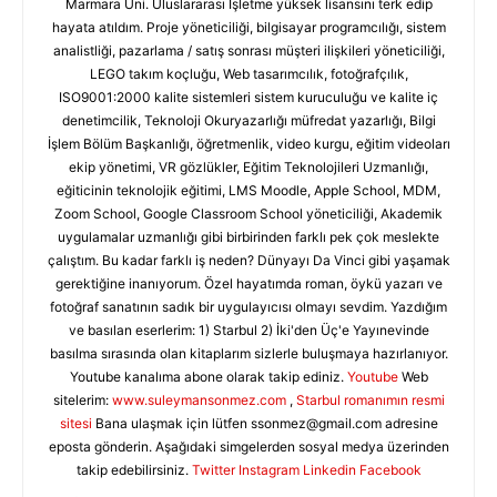
Marmara Üni. Uluslararası İşletme yüksek lisansını terk edip
hayata atıldım. Proje yöneticiliği, bilgisayar programcılığı, sistem
analistliği, pazarlama / satış sonrası müşteri ilişkileri yöneticiliği,
LEGO takım koçluğu, Web tasarımcılık, fotoğrafçılık,
ISO9001:2000 kalite sistemleri sistem kuruculuğu ve kalite iç
denetimcilik, Teknoloji Okuryazarlığı müfredat yazarlığı, Bilgi
İşlem Bölüm Başkanlığı, öğretmenlik, video kurgu, eğitim videoları
ekip yönetimi, VR gözlükler, Eğitim Teknolojileri Uzmanlığı,
eğiticinin teknolojik eğitimi, LMS Moodle, Apple School, MDM,
Zoom School, Google Classroom School yöneticiliği, Akademik
uygulamalar uzmanlığı gibi birbirinden farklı pek çok meslekte
çalıştım. Bu kadar farklı iş neden? Dünyayı Da Vinci gibi yaşamak
gerektiğine inanıyorum. Özel hayatımda roman, öykü yazarı ve
fotoğraf sanatının sadık bir uygulayıcısı olmayı sevdim. Yazdığım
ve basılan eserlerim: 1) Starbul 2) İki'den Üç'e Yayınevinde
basılma sırasında olan kitaplarım sizlerle buluşmaya hazırlanıyor.
Youtube kanalıma abone olarak takip ediniz.
Youtube
Web
sitelerim:
www.suleymansonmez.com
,
Starbul romanımın resmi
sitesi
Bana ulaşmak için lütfen
ssonmez@gmail.com
adresine
eposta gönderin. Aşağıdaki simgelerden sosyal medya üzerinden
takip edebilirsiniz.
Twitter
Instagram
Linkedin
Facebook