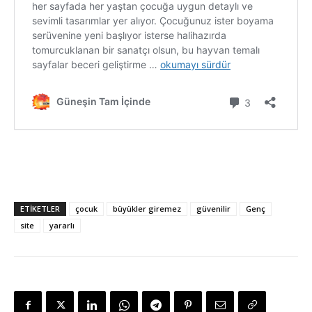
ETİKETLER
çocuk
büyükler giremez
güvenilir
Genç
site
yararlı