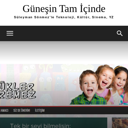
Güneşin Tam İçinde
Süleyman Sönmez'le Teknoloji, Kültür, Sinema, YZ