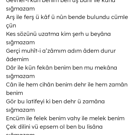
Gevher-i kân benim ben uş bahr ile kâna
sığmazam
Arş ile ferş ü kâf ü nûn bende bulundu cümle
çün
Kes sözünü uzatma kim şerh u beyâna
sığmazam
Gerçi muhît-i a’zâmım adım âdem durur
âdemim
Dâr ile kün fekân benim ben mu mekâna
sığmazam
Cân ile hem cihân benim dehr ile hem zamân
benim
Gör bu latifeyi ki ben dehr ü zamâna
sığmazam
Encüm ile felek benim vahy ile melek benim
Çek dilini vü epsem ol ben bu lisâna