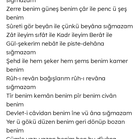
sığmazam
Zerre benim güneş benim çâr ile penc ü şeş
benim
Sûreti gör beyân ile çünkü beyâna sığmazam
Zât ileyim sıfât ile Kadr ileyim Berât ile
Gül-şekerim nebât ile piste-dehâna
sığmazam
Şehd ile hem şeker hem şems benim kamer
benim
Rûh-ı revân bağışlarım rûh-ı revâna
sığmazam
Tîr benim kemân benim pîr benim civân
benim
Devlet-i câvidan benim îne vü âna sığmazam
Yer ü gökü düzen benim geri dönüp bozan
benim