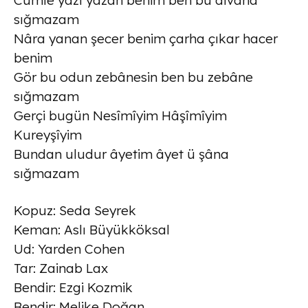
Cümle yazı yazan benim ben bu dîvâna
sığmazam
Nâra yanan şecer benim çarha çıkar hacer
benim
Gör bu odun zebânesin ben bu zebâne
sığmazam
Gerçi bugün Nesîmîyim Hâşîmîyim
Kureyşîyim
Bundan uludur âyetim âyet ü şâna
sığmazam
Kopuz: Seda Seyrek
Keman: Aslı Büyükköksal
Ud: Yarden Cohen
Tar: Zainab Lax
Bendir: Ezgi Kozmik
Bendir: Melike Doğan