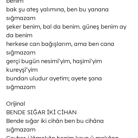
benim
bak şu ateş yalımına, ben bu yanana
sığmazam
şeker benim, bal da benim. güneş benim ay
da benim
herkese can bağışlarım, ama ben cana
sığmazam
gerçi bugün nesimi’yim, haşimi’yim
kureyşî’yim
bundan uludur ayetim; ayete şana
sığmazam
Orijinal
BENDE SIĞAR İKİ CİHAN
Bende sığar iki cihân ben bu cihâna
sığmazam