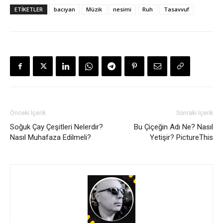
ETİKETLER
bacıyan
Müzik
nesimi
Ruh
Tasavvuf
Önceki İçerik
Sonraki İçerik
Soğuk Çay Çeşitleri Nelerdir?
Bu Çiçeğin Adı Ne? Nasıl
Nasıl Muhafaza Edilmeli?
Yetişir? PictureThis