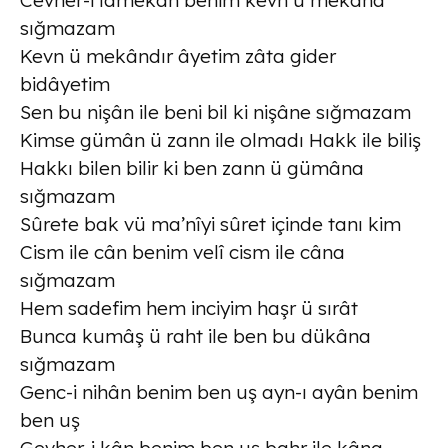
Cevher-i lâmekân benim kevn ü mekâna
sığmazam
Kevn ü mekândır âyetim zâta gider
bidâyetim
Sen bu nişân ile beni bil ki nişâne sığmazam
Kimse gümân ü zann ile olmadı Hakk ile biliş
Hakkı bilen bilir ki ben zann ü gümâna
sığmazam
Sûrete bak vü ma’nîyi sûret içinde tanı kim
Cism ile cân benim velî cism ile câna
sığmazam
Hem sadefim hem inciyim haşr ü sırât
Bunca kumâş ü raht ile ben bu dükâna
sığmazam
Genc-i nihân benim ben uş ayn-ı ayân benim
ben uş