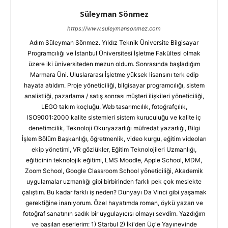
Süleyman Sönmez
https://www.suleymansonmez.com
Adım Süleyman Sönmez. Yıldız Teknik Üniversite Bilgisayar
Programcılığı ve İstanbul Üniversitesi İşletme Fakültesi olmak
üzere iki üniversiteden mezun oldum. Sonrasında başladığım
Marmara Üni. Uluslararası İşletme yüksek lisansını terk edip
hayata atıldım. Proje yöneticiliği, bilgisayar programcılığı, sistem
analistliği, pazarlama / satış sonrası müşteri ilişkileri yöneticiliği,
LEGO takım koçluğu, Web tasarımcılık, fotoğrafçılık,
ISO9001:2000 kalite sistemleri sistem kuruculuğu ve kalite iç
denetimcilik, Teknoloji Okuryazarlığı müfredat yazarlığı, Bilgi
İşlem Bölüm Başkanlığı, öğretmenlik, video kurgu, eğitim videoları
ekip yönetimi, VR gözlükler, Eğitim Teknolojileri Uzmanlığı,
eğiticinin teknolojik eğitimi, LMS Moodle, Apple School, MDM,
Zoom School, Google Classroom School yöneticiliği, Akademik
uygulamalar uzmanlığı gibi birbirinden farklı pek çok meslekte
çalıştım. Bu kadar farklı iş neden? Dünyayı Da Vinci gibi yaşamak
gerektiğine inanıyorum. Özel hayatımda roman, öykü yazarı ve
fotoğraf sanatının sadık bir uygulayıcısı olmayı sevdim. Yazdığım
ve basılan eserlerim: 1) Starbul 2) İki'den Üç'e Yayınevinde