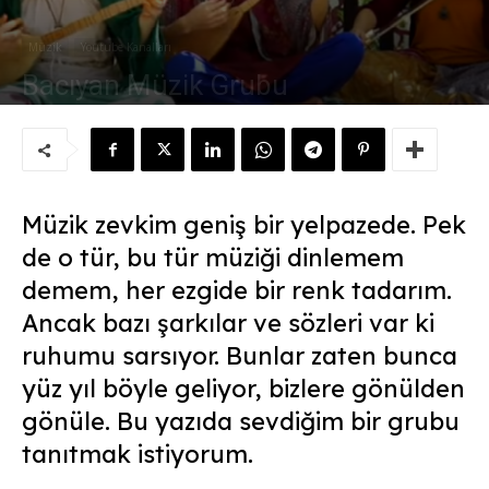
Müzik
Youtube Kanalları
Bacıyan Müzik Grubu
Yazar:
Süleyman Sönmez
-
1 Ağustos 2021
Müzik zevkim geniş bir yelpazede. Pek
de o tür, bu tür müziği dinlemem
demem, her ezgide bir renk tadarım.
Ancak bazı şarkılar ve sözleri var ki
ruhumu sarsıyor. Bunlar zaten bunca
yüz yıl böyle geliyor, bizlere gönülden
gönüle. Bu yazıda sevdiğim bir grubu
tanıtmak istiyorum.