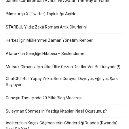
James Cameron’dan Avatar ve Avatar: The Way of Water
Bilimkurgu X (Twitter) Topluluğu Açıldı
STARBUL Yıldız Zekâ Romanı Artık Okurların!
Herkes İçin Mükemmel Zaman Yönetimi Rehberi
Atatürk’ün Gençliğe Hitabesi – Seslendirme
Mutsuz Olmanız İçin Ülke Ülke Gezen Dostlar Var Bu Dünyada(!)
ChatGPT-4o | Yapay Zeka, Seni Görüyor, Duyuyor, Eğitiyor, Şarkı
Söylüyor
Güneşin Tam İçinde 20 Yıllık Blog Macerası
Süleyman Sönmez’in Yazdığı Kitapları Nasıl Okursunuz?
İngiltere’nin Kaçak Göçmenlerini Gönderdiği Ruanda (Rwanda)