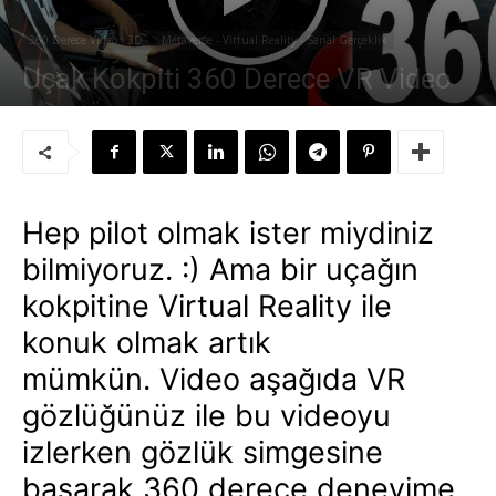
360 Derece Video - 3D
Metaverse - Virtual Reality - Sanal Gerçeklik
Uçak Kokpiti 360 Derece VR Video
Yazar:
Süleyman Sönmez
-
19 Şubat 2010
Hep pilot olmak ister miydiniz
bilmiyoruz. :) Ama bir uçağın
kokpitine Virtual Reality ile
konuk olmak artık
mümkün. Video aşağıda VR
gözlüğünüz ile bu videoyu
izlerken gözlük simgesine
basarak 360 derece deneyime