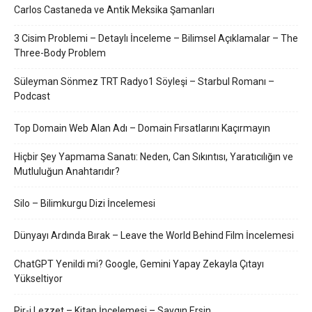
Carlos Castaneda ve Antik Meksika Şamanları
3 Cisim Problemi – Detaylı İnceleme – Bilimsel Açıklamalar – The
Three-Body Problem
Süleyman Sönmez TRT Radyo1 Söyleşi – Starbul Romanı –
Podcast
Top Domain Web Alan Adı – Domain Fırsatlarını Kaçırmayın
Hiçbir Şey Yapmama Sanatı: Neden, Can Sıkıntısı, Yaratıcılığın ve
Mutluluğun Anahtarıdır?
Silo – Bilimkurgu Dizi İncelemesi
Dünyayı Ardında Bırak – Leave the World Behind Film İncelemesi
ChatGPT Yenildi mi? Google, Gemini Yapay Zekayla Çıtayı
Yükseltiyor
Pir-i Lezzet – Kitap İncelemesi – Saygın Ersin