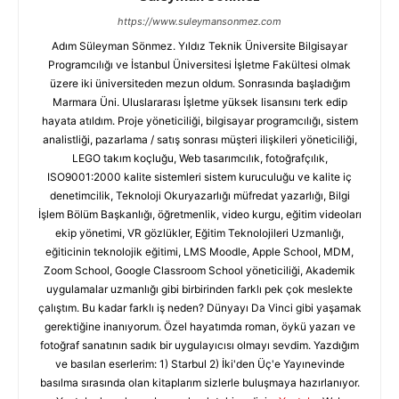
https://www.suleymansonmez.com
Adım Süleyman Sönmez. Yıldız Teknik Üniversite Bilgisayar
Programcılığı ve İstanbul Üniversitesi İşletme Fakültesi olmak
üzere iki üniversiteden mezun oldum. Sonrasında başladığım
Marmara Üni. Uluslararası İşletme yüksek lisansını terk edip
hayata atıldım. Proje yöneticiliği, bilgisayar programcılığı, sistem
analistliği, pazarlama / satış sonrası müşteri ilişkileri yöneticiliği,
LEGO takım koçluğu, Web tasarımcılık, fotoğrafçılık,
ISO9001:2000 kalite sistemleri sistem kuruculuğu ve kalite iç
denetimcilik, Teknoloji Okuryazarlığı müfredat yazarlığı, Bilgi
İşlem Bölüm Başkanlığı, öğretmenlik, video kurgu, eğitim videoları
ekip yönetimi, VR gözlükler, Eğitim Teknolojileri Uzmanlığı,
eğiticinin teknolojik eğitimi, LMS Moodle, Apple School, MDM,
Zoom School, Google Classroom School yöneticiliği, Akademik
uygulamalar uzmanlığı gibi birbirinden farklı pek çok meslekte
çalıştım. Bu kadar farklı iş neden? Dünyayı Da Vinci gibi yaşamak
gerektiğine inanıyorum. Özel hayatımda roman, öykü yazarı ve
fotoğraf sanatının sadık bir uygulayıcısı olmayı sevdim. Yazdığım
ve basılan eserlerim: 1) Starbul 2) İki'den Üç'e Yayınevinde
basılma sırasında olan kitaplarım sizlerle buluşmaya hazırlanıyor.