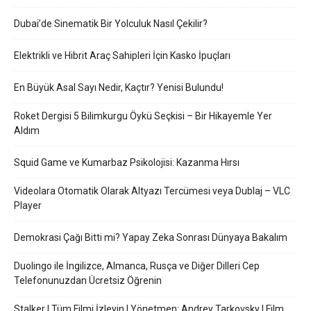
Dubai’de Sinematik Bir Yolculuk Nasıl Çekilir?
Elektrikli ve Hibrit Araç Sahipleri İçin Kasko İpuçları
En Büyük Asal Sayı Nedir, Kaçtır? Yenisi Bulundu!
Roket Dergisi 5 Bilimkurgu Öykü Seçkisi – Bir Hikayemle Yer
Aldım
Squid Game ve Kumarbaz Psikolojisi: Kazanma Hırsı
Videolara Otomatik Olarak Altyazı Tercümesi veya Dublaj – VLC
Player
Demokrasi Çağı Bitti mi? Yapay Zeka Sonrası Dünyaya Bakalım
Duolingo ile İngilizce, Almanca, Rusça ve Diğer Dilleri Cep
Telefonunuzdan Ücretsiz Öğrenin
Stalker | Tüm Filmi İzleyin | Yönetmen: Andrey Tarkovsky | Film