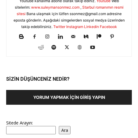
Youtube kanalıma abone olarak takip ediniz.
Youtube
Web
sitelerim:
www.suleymansonmez.com
,
Starbul romanımın resmi
sitesi
Bana ulaşmak için lütfen
ssonmez@gmail.com
adresine
eposta gönderin. Aşağıdaki simgelerden sosyal medya üzerinden
takip edebilirsiniz.
Twitter
Instagram
Linkedin
Facebook
SİZİN DÜŞÜNCENİZ NEDİR?
YORUM YAPMAK İÇIN GIRIŞ YAPIN
Sitede Arayın:
Ara