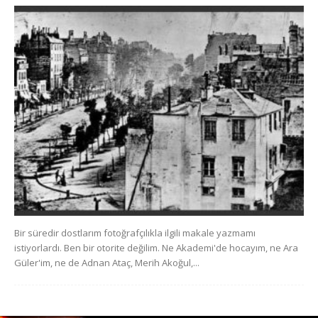
Bir süredir dostlarım fotoğrafçılıkla ilgili makale yazmamı
istiyorlardı. Ben bir otorite değilim. Ne Akademi'de hocayım, ne Ara
Güler'im, ne de Adnan Ataç, Merih Akoğul,...