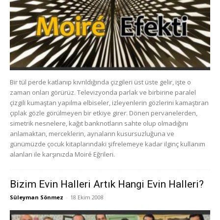
Bir tül perde katlanıp kıvrıldığında çizgileri üst üste gelir, işte o
zaman onları görürüz. Televizyonda parlak ve birbirine paralel
çizgili kumaştan yapılma elbiseler, izleyenlerin gözlerini kamaştıran
çıplak gözle görülmeyen bir etkiye girer. Dönen pervanelerden,
simetrik nesnelere, kağıt banknotların sahte olup olmadığını
anlamaktan, merceklerin, aynaların kusursuzluğuna ve
günümüzde çocuk kitaplarındaki şifrelemeye kadar ilginç kullanım
alanları ile karşınızda Moiré Eğrileri.
Bizim Evin Halleri Artık Hangi Evin Halleri?
Süleyman Sönmez
-
18 Ekim 2008