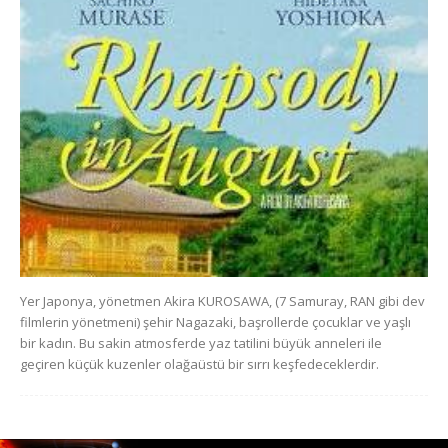
Yer Japonya, yönetmen Akira KUROSAWA, (7 Samuray, RAN gibi dev
filmlerin yönetmeni) şehir Nagazaki, başrollerde çocuklar ve yaşlı
bir kadın. Bu sakin atmosferde yaz tatilini büyük anneleri ile
geçiren küçük kuzenler olağaüstü bir sırrı keşfedeceklerdir.