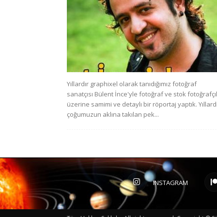
Yıllardır graphixel olarak tanıdığımız fotoğraf
sanatçısı Bülent İnce'yle fotoğraf ve stok fotoğrafçıl
üzerine samimi ve detaylı bir röportaj yaptık. Yıllard
çoğumuzun aklına takılan pek...
INSTAGRAM