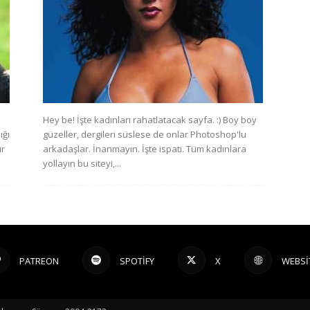
Hey be! İşte kadınları rahatlatacak sayfa. :) Boy boy
ığı
güzeller, dergileri süslese de onlar Photoshop'lu
ır
arkadaşlar. İnanmayın. İşte ispatı. Tüm kadınlara
yollayın bu siteyi,...
PATREON
SPOTIFY
X
WEBSI