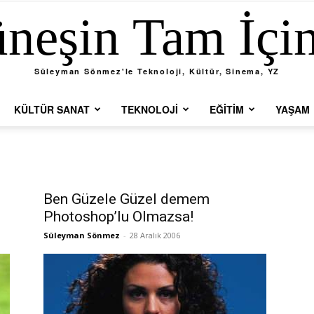
neşin Tam İçi
Süleyman Sönmez'le Teknoloji, Kültür, Sinema, YZ
KÜLTÜR SANAT
TEKNOLOJI
EĞITIM
YAŞAM
Ben Güzele Güzel demem
Photoshop’lu Olmazsa!
Süleyman Sönmez
-
28 Aralık 2006