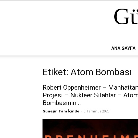
Gü
ANA SAYFA
Etiket: Atom Bombası
Robert Oppenheimer – Manhatta
Projesi – Nükleer Silahlar – Ato
Bombasının...
Güneşin Tam İçinde
-
5 Temmuz 2023