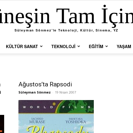
neşin Tam İçi
Süleyman Sönmez'le Teknoloji, Kültür, Sinema, YZ
KÜLTÜR SANAT
TEKNOLOJI
EĞITIM
YAŞAM
n
Ağustos’ta Rapsodi
m
Süleyman Sönmez
-
19 Nisan 2007