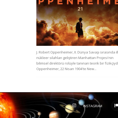
J. Robert Oppenheimer, II. Dünya Savaşı sırasında il
nükleer silahları geliştiren Manhattan Projesi'nin
bilimsel direktörü rolüyle tanınan teorik bir fizikçiydi
Oppenheimer, 22 Nisan 1904'te New...
INSTAGRAM