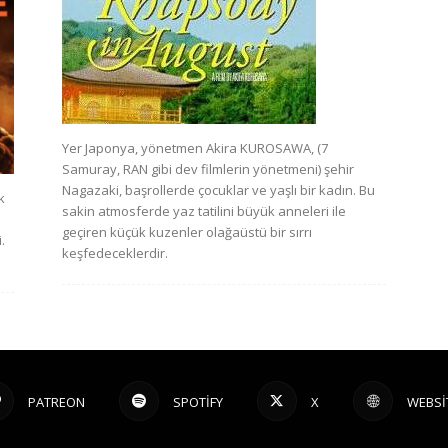
Yer Japonya, yönetmen Akira KUROSAWA, (7
Samuray, RAN gibi dev filmlerin yönetmeni) şehir
Nagazaki, başrollerde çocuklar ve yaşlı bir kadın. Bu
k
sakin atmosferde yaz tatilini büyük anneleri ile
geçiren küçük kuzenler olağaüstü bir sırrı
.
keşfedeceklerdir.
PATREON
SPOTIFY
X
WEBSI