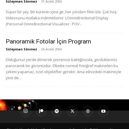
Süleyman Sönmez
-
31 Aralık 2006
Süper bir şey. Bir kürenin içine gir, her yönden filmi izle. Çok hoş.
Videosunu mutlaka indirmelisiniz :) Omnidirectional Display
(Personal Omnidirectional Visualizer : POV...
Panoramik Fotolar İçin Program
Süleyman Sönmez
-
26 Aralık 2006
Olduğunuz yerde dönerek çevrenize baktığınızda, gördükleriniz
panoramik bir görüntüdür. Elbette normal fotoğraf makineleri bu
çekimi yapamaz, özel objektifler gerekir. Ama elinizdeki makineyle
yine de...