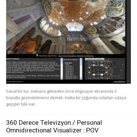
Sanal bir tur, mekana gitmeden önce bilgisayar ekranında 3
boyutlu gezinebilmeniz demek. Hatta bir çoğunda odadan odaya
geçişler bile var.
360 Derece Televizyon / Personal
Omnidirectional Visualizer : POV