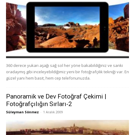
360 derece yukarı aşağı sağ sol her yöne bakabildiğiniz ve sanki
oradaymış gibi inceleyebildiğimiz yeni bir fotoğrafçılık tekniği var. En
güzel yanı hem basit, hem cep telefonunuzda.
Panoramik ve Dev Fotoğraf Çekimi |
Fotoğrafçılığın Sırları-2
Süleyman Sönmez
-
1 Aralık 2009